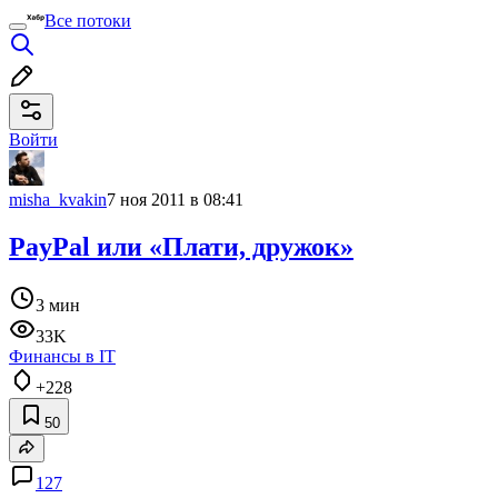
Все потоки
Войти
misha_kvakin
7 ноя 2011 в 08:41
PayPal или «Плати, дружок»
3 мин
33K
Финансы в IT
+228
50
127