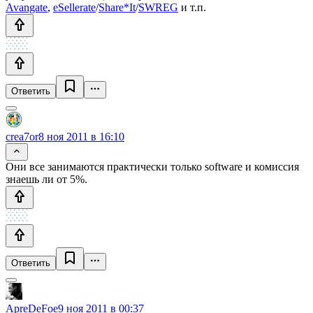
Avangate
,
eSellerate
/
Share*It
/
SWREG
и т.п.
Ответить
crea7or
8 ноя 2011 в 16:10
Они все занимаются практически только software и комиссия
знаешь ли от 5%.
Ответить
ApreDeFoe
9 ноя 2011 в 00:37