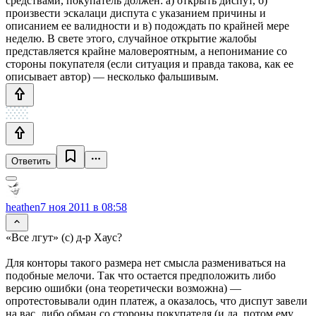
средствами, покупатель должен: а) открыть диспут, б)
произвести эскалаци диспута с указанием причины и
описанием ее валидности и в) подождать по крайней мере
неделю. В свете этого, случайное открытие жалобы
представляется крайне маловероятным, а непонимание со
стороны покупателя (если ситуация и правда такова, как ее
описывает автор) — несколько фальшивым.
Ответить
heathen
7 ноя 2011 в 08:58
«Все лгут» (с) д-р Хаус?
Для конторы такого размера нет смысла размениваться на
подобные мелочи. Так что остается предположить либо
версию ошибки (она теоретически возможна) —
опротестовывали один платеж, а оказалось, что диспут завели
на вас, либо обман со стороны покупателя (и да, потом ему