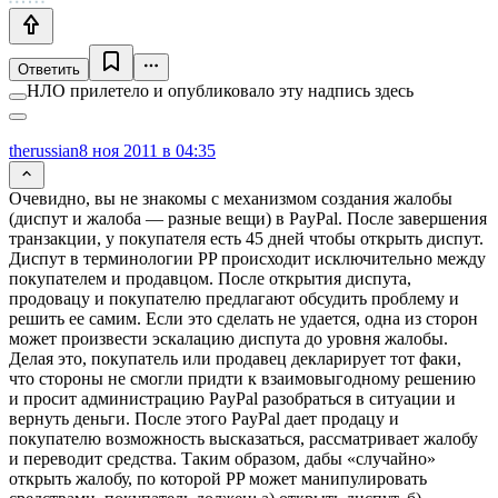
Ответить
НЛО прилетело и опубликовало эту надпись здесь
therussian
8 ноя 2011 в 04:35
Очевидно, вы не знакомы с механизмом создания жалобы
(диспут и жалоба — разные вещи) в PayPal. После завершения
транзакции, у покупателя есть 45 дней чтобы открыть диспут.
Диспут в терминологии PP происходит исключительно между
покупателем и продавцом. После открытия диспута,
продовацу и покупателю предлагают обсудить проблему и
решить ее самим. Если это сделать не удается, одна из сторон
может произвести эскалацию диспута до уровня жалобы.
Делая это, покупатель или продавец декларирует тот факи,
что стороны не смогли придти к взаимовыгодному решению
и просит администрацию PayPal разобраться в ситуации и
вернуть деньги. После этого PayPal дает продацу и
покупателю возможность высказаться, рассматривает жалобу
и переводит средства. Таким образом, дабы «случайно»
открыть жалобу, по которой PP может манипулировать