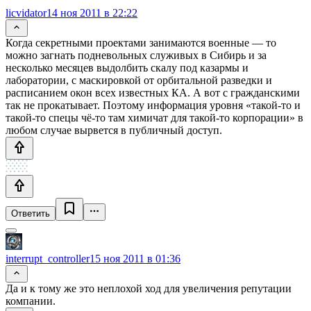
licvidator
14 ноя 2011 в 22:22
Когда секретными проектами занимаются военные — то
можно загнать подневольных служивых в Сибирь и за
несколько месяцев выдолбить скалу под казармы и
лаборатории, с маскировкой от орбитальной разведки и
расписанием окон всех известных КА. А вот с гражданскими
так не прокатывает. Поэтому информация уровня «такой-то и
такой-то спецы чё-то там химичат для такой-то корпорации» в
любом случае вырвется в публичный доступ.
Ответить
interrupt_controller
15 ноя 2011 в 01:36
Да и к тому же это неплохой ход для увеличения репутации
компании.