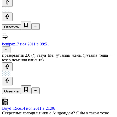
Ответить
benipaz
17 ноя 2011 в 08:51
презерватив 2.0 (@vasya_life: @vasina_жена, @vasina_теща —
юзер поменял клиента)
Ответить
Boyd_Rice
14 ноя 2011 в 21:06
Секретные холодильники с Андроидом? Я бы о таком тоже