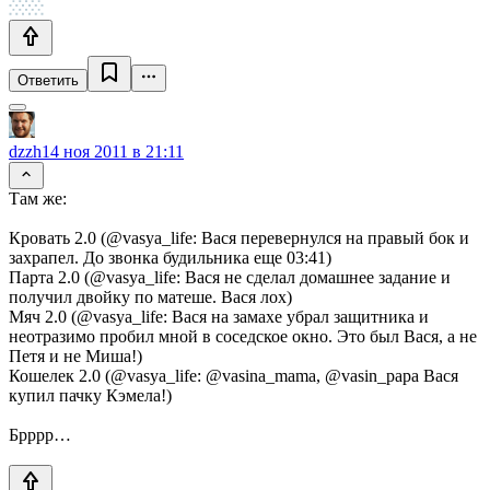
Ответить
dzzh
14 ноя 2011 в 21:11
Там же:
Кровать 2.0 (@vasya_life: Вася перевернулся на правый бок и
захрапел. До звонка будильника еще 03:41)
Парта 2.0 (@vasya_life: Вася не сделал домашнее задание и
получил двойку по матеше. Вася лох)
Мяч 2.0 (@vasya_life: Вася на замахе убрал защитника и
неотразимо пробил мной в соседское окно. Это был Вася, а не
Петя и не Миша!)
Кошелек 2.0 (@vasya_life: @vasina_mama, @vasin_papa Вася
купил пачку Кэмела!)
Брррр…