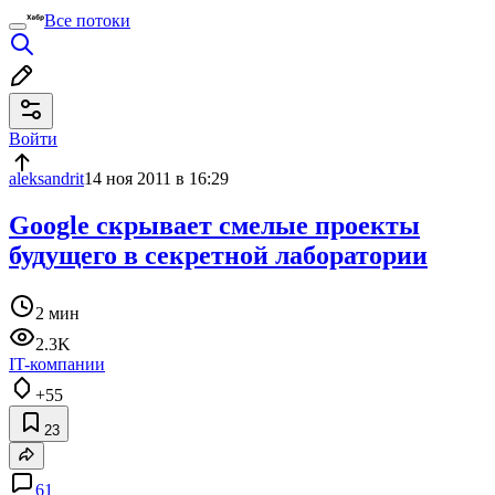
Все потоки
Войти
aleksandrit
14 ноя 2011 в 16:29
Google скрывает смелые проекты
будущего в секретной лаборатории
2 мин
2.3K
IT-компании
+55
23
61