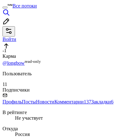
Все потоки
Войти
-1
Карма
read⁠-⁠only
@longbow
Пользователь
11
Подписчики
Профиль
Посты
Новости
Комментарии
137
Закладки
6
В рейтинге
Не участвует
Откуда
Россия