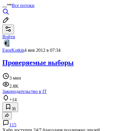
Все потоки
Войти
EgorKotkin
4 янв 2012 в 07:34
Проверяемые выборы
3 мин
2.8K
Законодательство в IT
+14
35
115
Хабр доступен 24/7 благодаря поддержке друзей