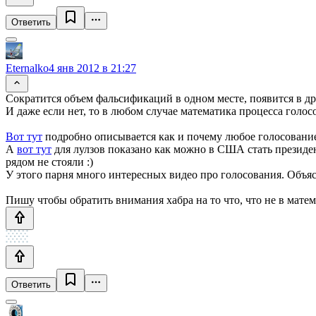
Ответить
Eternalko
4 янв 2012 в 21:27
Сократится объем фальсификаций в одном месте, появится в др
И даже если нет, то в любом случае математика процесса голос
Вот тут
подробно описывается как и почему любое голосование 
А
вот тут
для лулзов показано как можно в США стать президен
рядом не стояли :)
У этого парня много интересных видео про голосования. Объяс
Пишу чтобы обратить внимания хабра на то что, что не в матем
Ответить