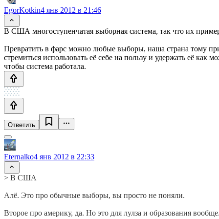
EgorKotkin
4 янв 2012 в 21:46
В США многоступенчатая выборная система, так что их пример
Превратить в фарс можно любые выборы, наша страна тому приме
стремиться использовать её себе на пользу и удержать её как 
чтобы система работала.
Ответить
Eternalko
4 янв 2012 в 22:33
> В США
Алё. Это про обычные выборы, вы просто не поняли.
Второе про америку, да. Но это для лулза и образования вообще