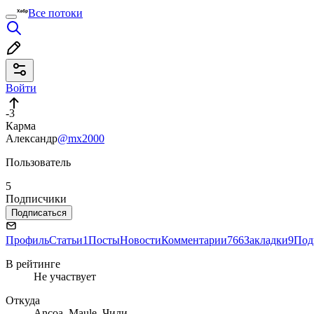
Все потоки
Войти
-3
Карма
Александр
@mx2000
Пользователь
5
Подписчики
Подписаться
Профиль
Статьи
1
Посты
Новости
Комментарии
766
Закладки
9
Под
В рейтинге
Не участвует
Откуда
Ancoa, Maule, Чили