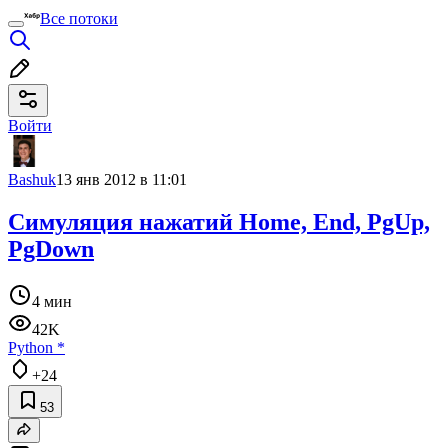
Все потоки
Войти
Bashuk
13 янв 2012 в 11:01
Симуляция нажатий Home, End, PgUp,
PgDown
4 мин
42K
Python
*
+24
53