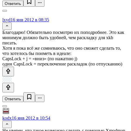
Ответить
lxyd
16 янв 2012 в 08:35
Благодарю! Обязательно посмотрю их поподробнее. Это как
минимум должно быть удобней, чем раскладку для xkb
писать.
Хотя я пока всё же сомневаюсь, что оно сможет сделать то,
что хотелось бы поиметь в идеале:
CapsLock + j = «вниз» (по нажатию j)
один CapsLock = переключение раскладок (по отпусканию)
Ответить
kodx
16 янв 2012 в 10:54
Не уверен, что такое возможно сделать с помощью Xmodmap.