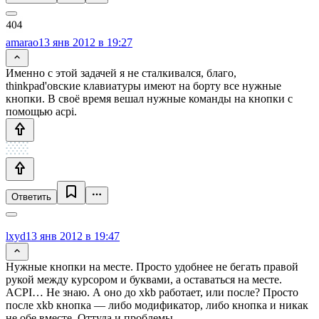
amarao
13 янв 2012 в 19:27
Именно с этой задачей я не сталкивался, благо,
thinkpad'овские клавиатуры имеют на борту все нужные
кнопки. В своё время вешал нужные команды на кнопки с
помощью acpi.
Ответить
lxyd
13 янв 2012 в 19:47
Нужные кнопки на месте. Просто удобнее не бегать правой
рукой между курсором и буквами, а оставаться на месте.
ACPI… Не знаю. А оно до xkb работает, или после? Просто
после xkb кнопка — либо модификатор, либо кнопка и никак
не обе вместе. Оттуда и проблемы.