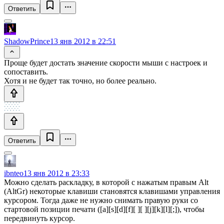
Ответить
ShadowPrince
13 янв 2012 в 22:51
Проще будет достать значение скорости мыши с настроек и
сопоставить.
Хотя и не будет так точно, но более реально.
Ответить
ibnteo
13 янв 2012 в 23:33
Можно сделать раскладку, в которой с нажатым правым Alt
(AltGr) некоторые клавиши становятся клавишами управления
курсором. Тогда даже не нужно снимать правую руки со
стартовой позиции печати ([a][s][d][f][ ][ ][j][k][l][;]), чтобы
передвинуть курсор.