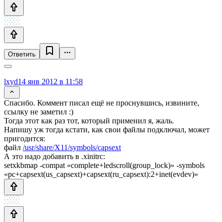
Ответить
lxyd
14 янв 2012 в 11:58
Спасибо. Коммент писал ещё не проснувшись, извините,
ссылку не заметил :)
Тогда этот как раз тот, который применил я, жаль.
Напишу уж тогда кстати, как свои файлы подключал, может
пригодится:
файл
/usr/share/X11/symbols/capsext
А это надо добавить в .xinitrc:
setxkbmap -compat «complete+ledscroll(group_lock)» -symbols
«pc+capsext(us_capsext)+capsext(ru_capsext):2+inet(evdev)»