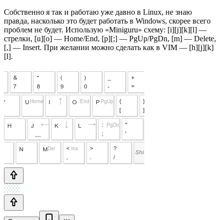
Собственно я так и работаю уже давно в Linux, не знаю
правда, насколько это будет работать в Windows, скорее всего
проблем не будет. Использую «Miniguru» схему: [i][j][k][l] —
стрелки, [u][o] — Home/End, [p][;] — PgUp/PgDn, [m] — Delete,
[,] — Insert. При желании можно сделать как в VIM — [h][j][k]
[l].