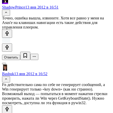
ShadowPrince
13 янв 2012 в 16:51
Точно, ошибка вышла, извините. Хотя все равно у меня на
Asus'е на клавишах навигации есть такие действия для
управления плеером.
Ответить
Bashuk
13 янв 2012 в 16:52
Fn действительно сама по себе не генерирует сообщений, а
Win генерирует только «key down» (как ни странно).
Возможный выход — попытаться в момент нажатия стрелки
проверить, нажата ли Win через GetKeyboardState(). Нужно
посмотреть, доступна ли эта функция в pywin32.