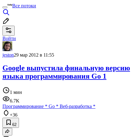
Все потоки
Войти
jeston
29 мар 2012 в 11:55
Google выпустила финальную версию
языка программирования Go 1
1 мин
6.7K
Программирование
*
Go
*
Веб-разработка
*
+36
62