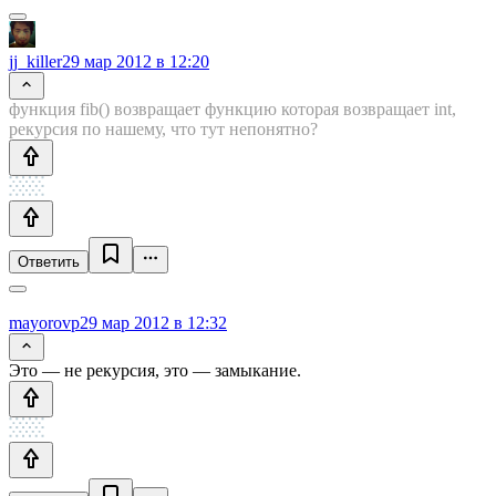
jj_killer
29 мар 2012 в 12:20
функция fib() возвращает функцию которая возвращает int,
рекурсия по нашему, что тут непонятно?
Ответить
mayorovp
29 мар 2012 в 12:32
Это — не рекурсия, это — замыкание.