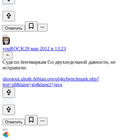
Ответить
youROCK
29 мар 2012 в 13:23
Судя по бенчмаркам Go двухнедельной давности, не
исправили:
shootout.alioth.debian.org/u64q/benchmark.php?
test=all&lang=go&lang2=java
Ответить