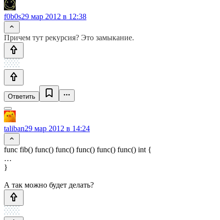
f0b0s
29 мар 2012 в 12:38
Причем тут рекурсия? Это замыкание.
Ответить
taliban
29 мар 2012 в 14:24
func fib() func() func() func() func() func() int {
…
}
А так можно будет делать?