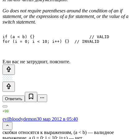
Go does not require parentheses around the condition of an if
statement, or the expressions of a for statement, or the value of a
switch statement.
if (a < b) {}                      // VALID

Ели вас не затруднит, поясните.
Ответить
evilbloodydemon
30 мар 2012 в 05:40
скобки относятся к выражениям, (a < b) — валидное
выражение, а (i = 0; i < 10; i++) — нет