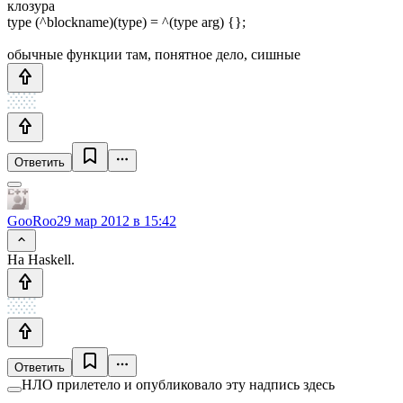
клозура
type (^blockname)(type) = ^(type arg) {};
обычные функции там, понятное дело, сишные
Ответить
GooRoo
29 мар 2012 в 15:42
На Haskell.
Ответить
НЛО прилетело и опубликовало эту надпись здесь