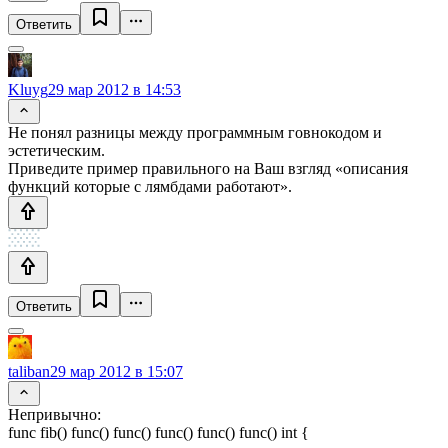
Ответить
Kluyg
29 мар 2012 в 14:53
Не понял разницы между программным говнокодом и
эстетическим.
Приведите пример правильного на Ваш взгляд «описания
функций которые с лямбдами работают».
Ответить
taliban
29 мар 2012 в 15:07
Непривычно:
func fib() func() func() func() func() func() int {