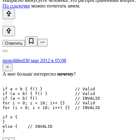
Напрасно минусуете человека, это распространённый вопрос.
По ссылочке
можно почитать зачем.
Ответить
monolithed
30 мар 2012 в 05:08
А мне больше интересно
почему
?
if a < b { f() }             // Valid

if (a < b) { f() }           // Valid 

if (a < b) f()               // INVALID

for i = 0; i < 10; i++ {}    // Valid

for (i = 0; i < 10; i++) {}  // INVALID

if x {

}

else {    // INVALID
