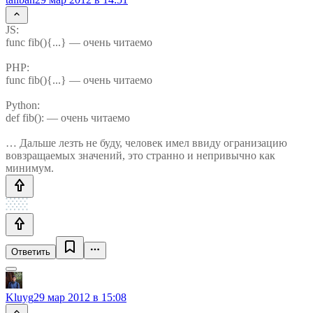
JS:
func fib(){...} — очень читаемо
PHP:
func fib(){...} — очень читаемо
Python:
def fib(): — очень читаемо
… Дальше лезть не буду, человек имел ввиду огранизацию
вовзращаемых значений, это странно и непривычно как
минимум.
Ответить
Kluyg
29 мар 2012 в 15:08