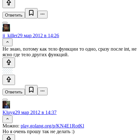
Ответить
jj_killer
29 мар 2012 в 14:26
Не знаю, потому как тело функции то одно, сразу после int, не
ясно где тело других функций.
Ответить
Kluyg
29 мар 2012 в 14:37
Можно:
play.golang.org/p/KN4E1RotKl
Но я очень прошу так не делать :)