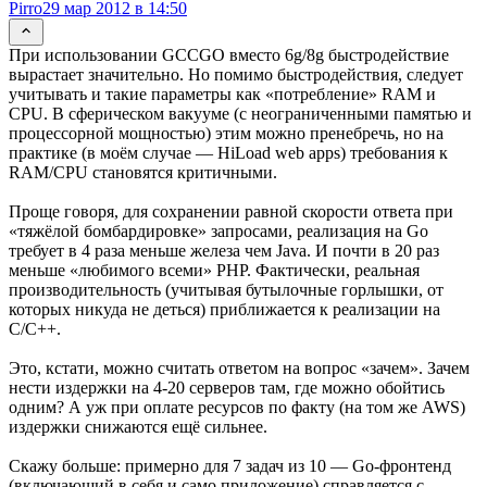
Pirro
29 мар 2012 в 14:50
При использовании GCCGO вместо 6g/8g быстродействие
вырастает значительно. Но помимо быстродействия, следует
учитывать и такие параметры как «потребление» RAM и
CPU. В сферическом вакууме (с неограниченными памятью и
процессорной мощностью) этим можно пренебречь, но на
практике (в моём случае — HiLoad web apps) требования к
RAM/CPU становятся критичными.
Проще говоря, для сохранении равной скорости ответа при
«тяжёлой бомбардировке» запросами, реализация на Go
требует в 4 раза меньше железа чем Java. И почти в 20 раз
меньше «любимого всеми» PHP. Фактически, реальная
производительность (учитывая бутылочные горлышки, от
которых никуда не деться) приближается к реализации на
C/C++.
Это, кстати, можно считать ответом на вопрос «зачем». Зачем
нести издержки на 4-20 серверов там, где можно обойтись
одним? А уж при оплате ресурсов по факту (на том же AWS)
издержки снижаются ещё сильнее.
Скажу больше: примерно для 7 задач из 10 — Go-фронтенд
(включающий в себя и само приложение) справляется с