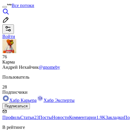
Все потоки
Войти
76
Карма
Андрей Нехайчик
@gnomeby
Пользователь
28
Подписчики
Хабр Карьера
Хабр Эксперты
Подписаться
Профиль
Статьи
23
Посты
Новости
Комментарии
1.9K
Закладки
По
В рейтинге