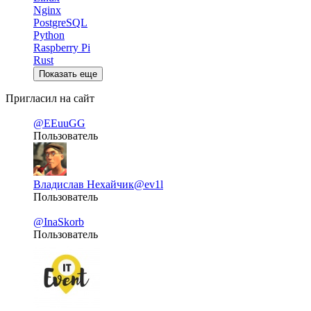
Nginx
PostgreSQL
Python
Raspberry Pi
Rust
Показать еще
Пригласил на сайт
@EEuuGG
Пользователь
Владислав Нехайчик
@ev1l
Пользователь
@InaSkorb
Пользователь