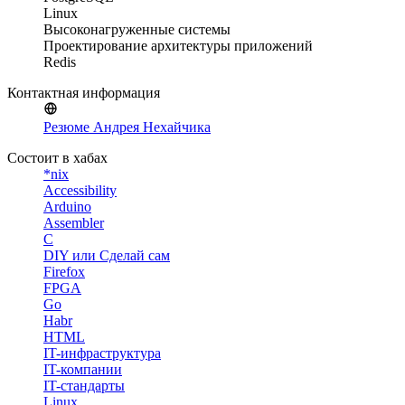
Linux
Высоконагруженные системы
Проектирование архитектуры приложений
Redis
Контактная информация
Резюме Андрея Нехайчика
Состоит в хабах
*nix
Accessibility
Arduino
Assembler
C
DIY или Сделай сам
Firefox
FPGA
Go
Habr
HTML
IT-инфраструктура
IT-компании
IT-стандарты
Linux