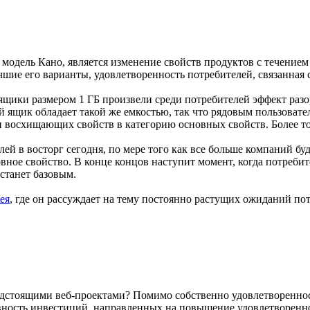
модель Кано, является изменение свойств продуктов с течением 
чшие его варианты, удовлетворенность потребителей, связанная 
 ящики размером 1 ГБ произвели среди потребителей эффект раз
щик обладает такой же емкостью, так что рядовым пользователя
 восхищающих свойств в категорию основных свойств. Более тог
й в восторг сегодня, по мере того как все больше компаний буд
вное свойство. В конце концов наступит момент, когда потребите
станет базовым.
ея
, где он рассуждает на тему постоянно растущих ожиданий по
едстоящими веб-проектами? Помимо собственно удовлетворенност
ость инвестиций, направленных на повышение удовлетвореннос