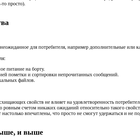
-то просто).
тва
 неожиданное для потребителя, например дополнительные или к
ля:
ое питание на борту.
цией пометки и сортировки непрочитанных сообщений.
кальных файлов.
осхищающих свойств не влияет на удовлетворенность потребите
ыло ровным счетом никаких ожиданий относительно такого свойс
 настолько впечатлены, что просто не смогут удержаться и не п
выше, и выше