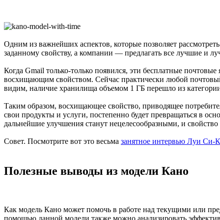
Одним из важнейших аспектов, которые позволяет рассмотреть 
заданному свойству, а компании — предлагать все лучшие и лу
Когда Gmail только-только появился, эти бесплатные почтовые
восхищающим свойством. Сейчас практически любой почтовый я
видим, наличие хранилища объемом 1 ГБ перешло из категории
Таким образом, восхищающее свойство, приводящее потребителе
свои продукты и услуги, постепенно будет превращаться в осно
дальнейшие улучшения станут нецелесообразными, и свойство 
Совет. Посмотрите вот это весьма
занятное интервью Луи Си-К
Полезные выводы из модели Кано
Как модель Кано может помочь в работе над текущими или пр
помощью данной модели также можно анализировать эффективн