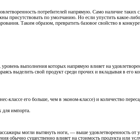
довлетворенность потребителей напрямую. Само наличие таких с
жны присутствовать по умолчанию. Но если упустить какое-либо 
рования. Таким образом, превратить базовое свойство в конкуре
, уровень выполнения которых напрямую влияет на удовлетворен
раясь выделить свой продукт среди прочих и вкладывая в его к
ес-классе его больше, чем в эконом-классе) и количество переса
х для импорта.
ассажиры могли вытянуть ноги, — выше удовлетворенность от ус
нения обычно существенно влияет на стоимость продукта или ус