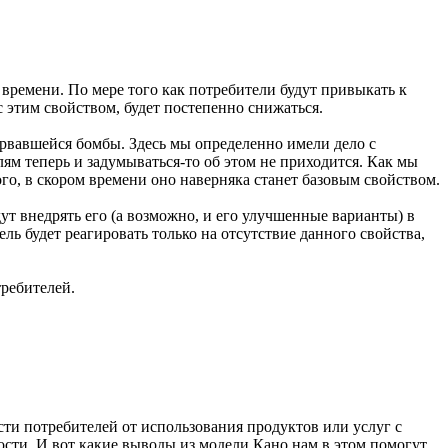
времени. По мере того как потребители будут привыкать к
с этим свойством, будет постепенно снижаться.
орвавшейся бомбы. Здесь мы определенно имели дело с
м теперь и задумываться-то об этом не приходится. Как мы
о, в скором времени оно наверняка станет базовым свойством.
ут внедрять его (а возможно, и его улучшенные варианты) в
ль будет реагировать только на отсутствие данного свойства,
требителей.
и потребителей от использования продуктов или услуг с
ти. И вот какие выводы из модели Кано нам в этом помогут.