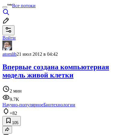
Все потоки
Войти
atomlib
21 июл 2012 в 04:42
Впервые создана компьютерная
модель живой клетки
2 мин
9.7K
Научно-популярное
Биотехнологии
+82
105