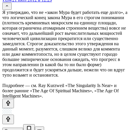
Я утверждаю, что не «закон Мура будет работать еще долго», а
что логический конец закона Мура в его строгом понимании
(плотность кремниевых микросхем на единицу площади,
которая ограничена атомарным строением вещества) вовсе не
означает, что дальнейший рост вычислительных мощностей
человеческой цивилизации прекратится или существенно
замедлится. Строгое доказательство этого утверждения на
данный момент, разумеется, слишком велико для коммента
или даже комментопоста, но в целом существуют гораздо
большие эмпирические основания ожидать, что прогресс в
этом направлении (в какой бы то ни было форме)
продолжится и будет ускоряться дальше, нежели что он вдруг
тупо возьмет и остановится.
Подробнее — см. Ray Kurzweil «The Singularity Is Near» и
более ранние «The Age Of Spiritual Machines», «The Age Of
Intelligent Machines».