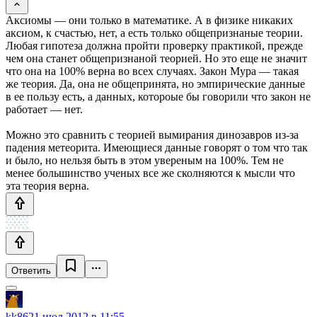
Аксиомы — они только в математике. А в физике никаких
аксиом, к счастью, нет, а есть только общепризнаные теории.
Любая гипотеза должна пройти проверку практикой, прежде
чем она станет общепризнаной теорией. Но это еще не значит
что она на 100% верна во всех случаях. Закон Мура — такая
же теория. Да, она не общепринята, но эмпирические данные
в ее пользу есть, а данных, котороые бы говорили что закон не
работает — нет.
Можно это сравнить с теорией вымирания динозавров из-за
падения метеорита. Имеющиеся данные говорят о том что так
и было, но нельзя быть в этом увереным на 100%. Тем не
менее большинство ученых все же сколняются к мысли что
эта теория верна.
Ответить
kk86
21 июл 2012 в 11:55