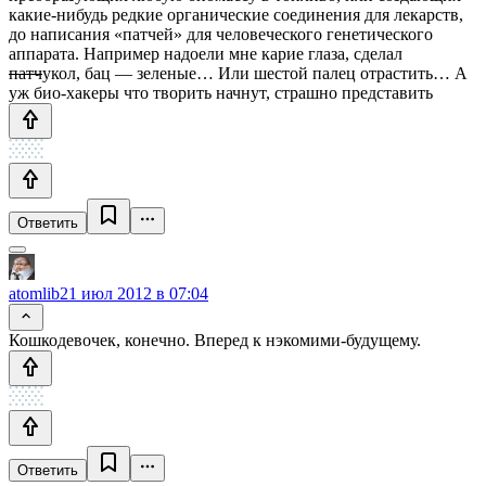
какие-нибудь редкие органические соединения для лекарств,
до написания «патчей» для человеческого генетического
аппарата. Например надоели мне карие глаза, сделал
патч
укол, бац — зеленые… Или шестой палец отрастить… А
уж био-хакеры что творить начнут, страшно представить
Ответить
atomlib
21 июл 2012 в 07:04
Кошкодевочек, конечно. Вперед к нэкомими-будущему.
Ответить