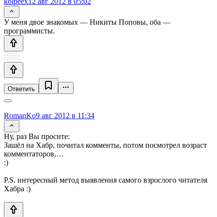
kolpeex
12 авг 2012 в 05:02
У меня двое знакомых — Никиты Поповы, оба —
программисты.
Ответить
RomanKo
9 авг 2012 в 11:34
Ну, раз Вы просите:
Зашёл на Хабр, почитал комменты, потом посмотрел возраст
комментаторов,…
:)
P.S. интересный метод выявления самого взрослого читателя
Хабра :)