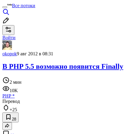
Все потоки
Войти
okopok
9 авг 2012 в 08:31
В PHP 5.5 возможно появится Finally
2 мин
10K
PHP
*
Перевод
+25
28