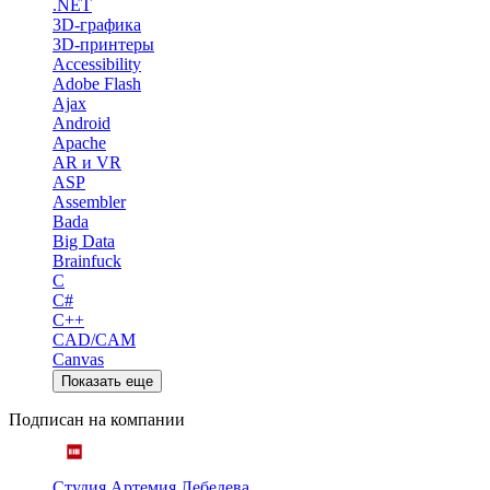
.NET
3D-графика
3D-принтеры
Accessibility
Adobe Flash
Ajax
Android
Apache
AR и VR
ASP
Assembler
Bada
Big Data
Brainfuck
C
C#
C++
CAD/CAM
Canvas
Показать еще
Подписан на компании
Студия Артемия Лебедева