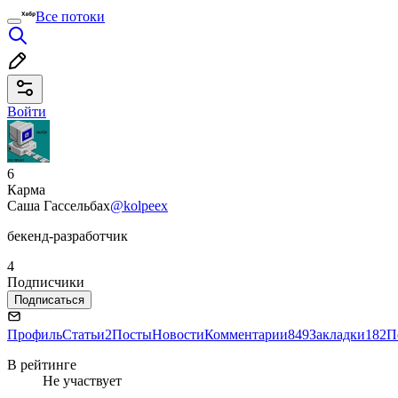
Все потоки
Войти
6
Карма
Саша Гассельбах
@kolpeex
бекенд-разработчик
4
Подписчики
Подписаться
Профиль
Статьи
2
Посты
Новости
Комментарии
849
Закладки
182
П
В рейтинге
Не участвует