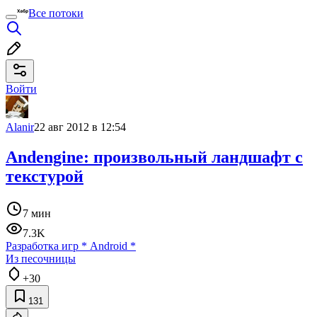
Все потоки
Войти
Alanir
22 авг 2012 в 12:54
Andengine: произвольный ландшафт с
текстурой
7 мин
7.3K
Разработка игр
*
Android
*
Из песочницы
+30
131