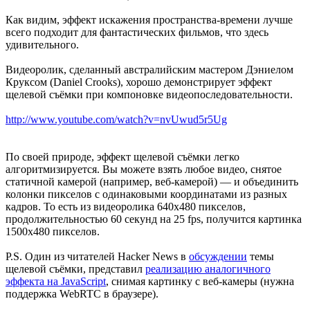
Как видим, эффект искажения пространства-времени лучше
всего подходит для фантастических фильмов, что здесь
удивительного.
Видеоролик, сделанный австралийским мастером Дэниелом
Круксом (Daniel Crooks), хорошо демонстрирует эффект
щелевой съёмки при компоновке видеопоследовательности.
http://www.youtube.com/watch?v=nvUwud5r5Ug
По своей природе, эффект щелевой съёмки легко
алгоритмизируется. Вы можете взять любое видео, снятое
статичной камерой (например, веб-камерой) — и объединить
колонки пикселов с одинаковыми координатами из разных
кадров. То есть из видеоролика 640х480 пикселов,
продолжительностью 60 секунд на 25 fps, получится картинка
1500х480 пикселов.
P.S. Один из читателей Hacker News в
обсуждении
темы
щелевой съёмки, представил
реализацию аналогичного
эффекта на JavaScript
, снимая картинку с веб-камеры (нужна
поддержка WebRTC в браузере).