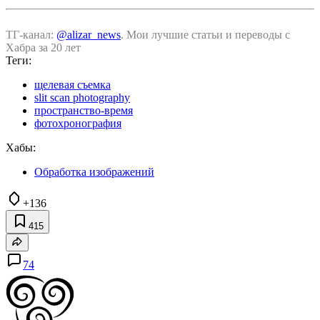
ТГ-канал:
@alizar_news
. Мои лучшие статьи и переводы с
Хабра за 20 лет
Теги:
щелевая съемка
slit scan photography
пространство-время
фотохронография
Хабы:
Обработка изображений
+136
415
74