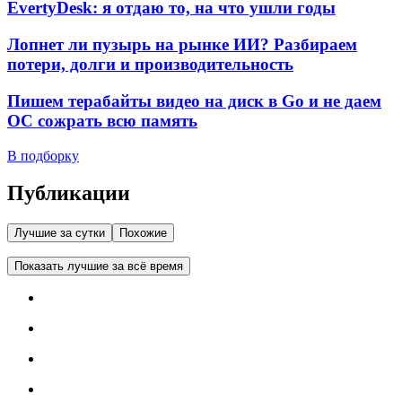
EvertyDesk: я отдаю то, на что ушли годы
Лопнет ли пузырь на рынке ИИ? Разбираем
потери, долги и производительность
Пишем терабайты видео на диск в Go и не даем
ОС сожрать всю память
В подборку
Публикации
Лучшие за сутки
Похожие
Показать лучшие за всё время