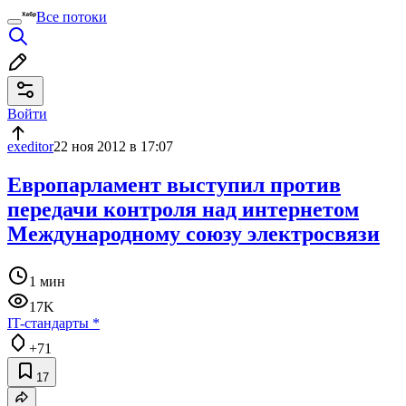
Все потоки
Войти
exeditor
22 ноя 2012 в 17:07
Европарламент выступил против
передачи контроля над интернетом
Международному союзу электросвязи
1 мин
17K
IT-стандарты
*
+71
17