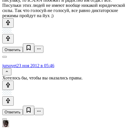
писульку, то ICANN побежит и радостно им отдаст все.
Писульки этих людей не имеют вообще никакой юридической
силы. Так что голосуй-не голосуй, все равно диктаторские
режимы пройдут на йух ;)
Ответить
jursovet
23 ноя 2012 в 05:46
Хотелось бы, чтобы вы оказались правы.
Ответить