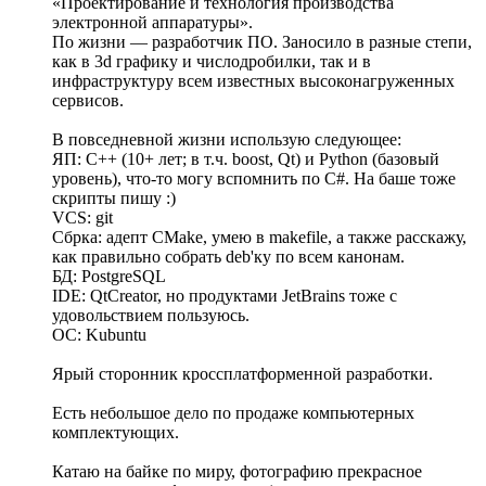
«Проектирование и технология производства
электронной аппаратуры».
По жизни — разработчик ПО. Заносило в разные степи,
как в 3d графику и числодробилки, так и в
инфраструктуру всем известных высоконагруженных
сервисов.
В повседневной жизни использую следующее:
ЯП: C++ (10+ лет; в т.ч. boost, Qt) и Python (базовый
уровень), что-то могу вспомнить по С#. На баше тоже
скрипты пишу :)
VCS: git
Сбрка: адепт CMake, умею в makefile, а также расскажу,
как правильно собрать deb'ку по всем канонам.
БД: PostgreSQL
IDE: QtCreator, но продуктами JetBrains тоже с
удовольствием пользуюсь.
ОС: Kubuntu
Ярый сторонник кроссплатформенной разработки.
Есть небольшое дело по продаже компьютерных
комплектующих.
Катаю на байке по миру, фотографию прекрасное