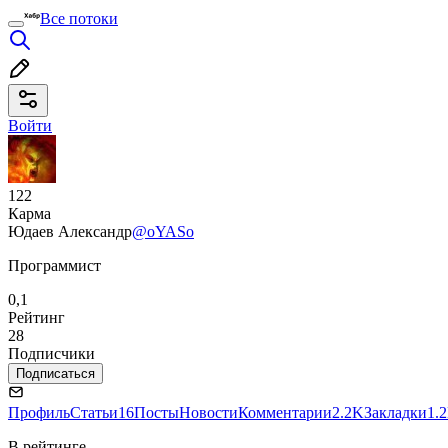
Все потоки
Войти
122
Карма
Юдаев Александр
@oYASo
Программист
0,1
Рейтинг
28
Подписчики
Подписаться
Профиль
Статьи
16
Посты
Новости
Комментарии
2.2K
Закладки
1.
В рейтинге