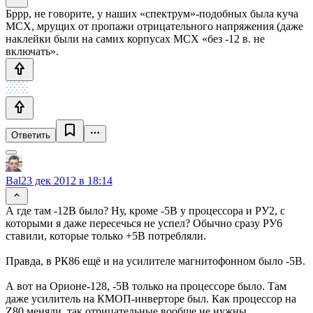
Бррр, не говорите, у наших «спектрум»-подобных была куча
МСХ, мрущих от пропажи отрицательного напряжения (даже
наклейки были на самих корпусах МСХ «без -12 в. не
включать».
Ответить
Bal
23 дек 2012 в 18:14
А где там -12В было? Ну, кроме -5В у процессора и РУ2, с
которыми я даже пересечься не успел? Обычно сразу РУ6
ставили, которые только +5В потребляли.
Правда, в РК86 ещё и на усилителе магнитофонном было -5В.
А вот на Орионе-128, -5В только на процессоре было. Там
даже усилитель на КМОП-инверторе был. Как процессор на
Z80 меняли, так отрицательные вообще не нужны