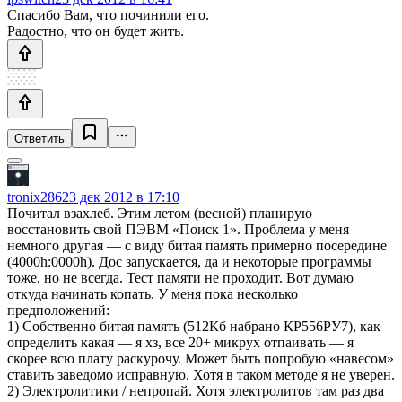
Спасибо Вам, что починили его.
Радостно, что он будет жить.
Ответить
tronix286
23 дек 2012 в 17:10
Почитал взахлеб. Этим летом (весной) планирую
восстановить свой ПЭВМ «Поиск 1». Проблема у меня
немного другая — с виду битая память примерно посередине
(4000h:0000h). Дос запускается, да и некоторые программы
тоже, но не всегда. Тест памяти не проходит. Вот думаю
откуда начинать копать. У меня пока несколько
предположений:
1) Собственно битая память (512Кб набрано КР556РУ7), как
определить какая — я хз, все 20+ микрух отпаивать — я
скорее всю плату раскурочу. Может быть попробую «навесом»
ставить заведомо исправную. Хотя в таком методе я не уверен.
2) Электролитики / непропай. Хотя электролитов там раз два