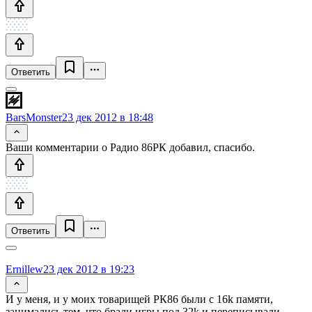
Ответить
BarsMonster
23 дек 2012 в 18:48
Ваши комментарии о Радио 86РК добавил, спасибо.
Ответить
Ernillew
23 дек 2012 в 19:23
И у меня, и у моих товарищей РК86 были с 16k памяти,
занимались тем, что брали игры под 32k и переписывали