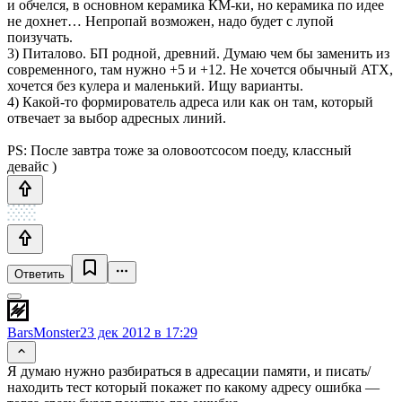
и обчелся, в основном керамика КМ-ки, но керамика по идее
не дохнет… Непропай возможен, надо будет с лупой
поизучать.
3) Питалово. БП родной, древний. Думаю чем бы заменить из
современного, там нужно +5 и +12. Не хочется обычный ATX,
хочется без кулера и маленький. Ищу варианты.
4) Какой-то формирователь адреса или как он там, который
отвечает за выбор адресных линий.
PS: После завтра тоже за оловоотсосом поеду, классный
девайс )
Ответить
BarsMonster
23 дек 2012 в 17:29
Я думаю нужно разбираться в адресации памяти, и писать/
находить тест который покажет по какому адресу ошибка —