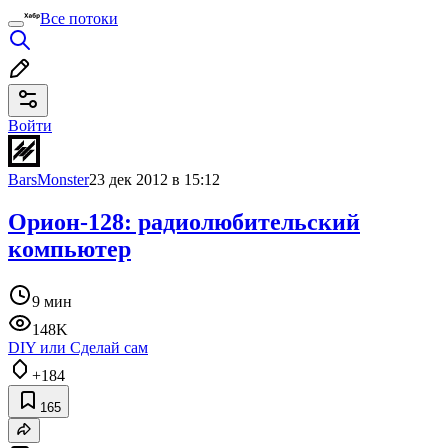
Все потоки
Войти
BarsMonster
23 дек 2012 в 15:12
Орион-128: радиолюбительский
компьютер
9 мин
148K
DIY или Сделай сам
+184
165