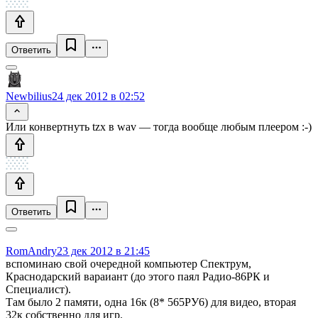
Ответить
Newbilius
24 дек 2012 в 02:52
Или конвертнуть tzx в wav — тогда вообще любым плеером :-)
Ответить
RomAndry
23 дек 2012 в 21:45
вспоминаю свой очередной компьютер Спектрум,
Краснодарский вараиант (до этого паял Радио-86РК и
Специалист).
Там было 2 памяти, одна 16к (8* 565РУ6) для видео, вторая
32к собственно для игр.