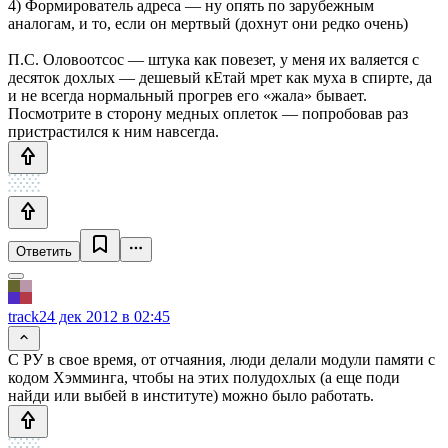
4) Формирователь адреса — ну опять по зарубежным
аналогам, и то, если он мертвый (дохнут они редко очень)
П.С. Оловоотсос — штука как повезет, у меня их валяется с
десяток дохлых — дешевый кЕтай мрет как муха в спирте, да
и не всегда нормальный прогрев его «жала» бывает.
Посмотрите в сторону медных оплеток — попробовав раз
пристрастился к ним навсегда.
Ответить
track
24 дек 2012 в 02:45
С РУ в свое время, от отчаяния, люди делали модули памяти с
кодом Хэмминга, чтобы на этих полудохлых (а еще поди
найди или выбей в институте) можно было работать.