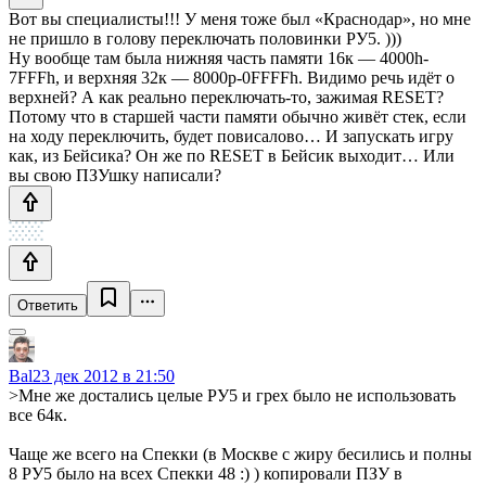
Вот вы специалисты!!! У меня тоже был «Краснодар», но мне
не пришло в голову переключать половинки РУ5. )))
Ну вообще там была нижняя часть памяти 16к — 4000h-
7FFFh, и верхняя 32к — 8000р-0FFFFh. Видимо речь идёт о
верхней? А как реально переключать-то, зажимая RESET?
Потому что в старшей части памяти обычно живёт стек, если
на ходу переключить, будет повисалово… И запускать игру
как, из Бейсика? Он же по RESET в Бейсик выходит… Или
вы свою ПЗУшку написали?
Ответить
Bal
23 дек 2012 в 21:50
>Мне же достались целые РУ5 и грех было не использовать
все 64к.
Чаще же всего на Спекки (в Москве с жиру бесились и полны
8 РУ5 было на всех Спекки 48 :) ) копировали ПЗУ в