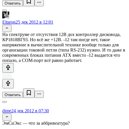
Ответить
Eltaron
25 дек 2012 в 12:01
На спектруме от отсутствия 12В дох контроллер дисковода,
КР1818ВГ93. Но всё же +12B. -12 там нигде нет, такое
напряжение в вычислительной технике вообще только для
организации токовой петли (типа RS-232) нужно. И то даже в
современных блоках питания ATX вместо -12 выдается что
попало, а COM-порт всё равно работает.
Ответить
dime
24 дек 2012 в 07:30
ЭмСиЭкс — что за аббривеатура?