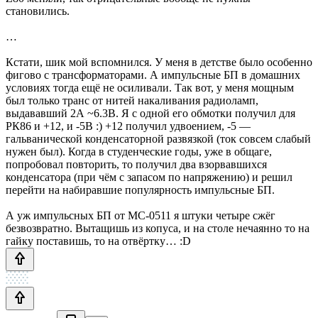
становились.
…
Кстати, шик мой вспомнился. У меня в детстве было особенно
фигово с трансформаторами. А импульсные БП в домашних
условиях тогда ещё не осиливали. Так вот, у меня мощным
был только транс от нитей накаливания радиоламп,
выдававший 2А ~6.3В. Я с одной его обмотки получил для
РК86 и +12, и -5В :) +12 получил удвоением, -5 —
гальванической конденсаторной развязкой (ток совсем слабый
нужен был). Когда в студенческие годы, уже в общаге,
попробовал повторить, то получил два взорвавшихся
конденсатора (при чём с запасом по напряжению) и решил
перейти на набиравшие популярность импульсные БП.
А уж импульсных БП от МС-0511 я штуки четыре сжёг
безвозвратно. Вытащишь из копуса, и на столе нечаянно то на
гайку поставишь, то на отвёртку… :D