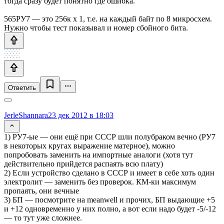
тогда сразу будет понятно где ошибка.
565РУ7 — это 256к x 1, т.е. на каждый байт по 8 микросхем.
Нужно чтобы тест показывал и номер сбойного бита.
Ответить
JerleShannara
23 дек 2012 в 18:03
1) РУ7-ые — они ещё при СССР шли полубраком вечно (РУ7
в некоторых кругах выражение матерное), можно
попробовать заменить на импортные аналоги (хотя тут
действительно прийдется распаять всю плату)
2) Если устройство сделано в СССР и имеет в себе хоть один
электролит — заменить без проверок. КМ-ки максимум
пропаять, они вечные
3) БП — посмотрите на meanwell и прочих, БП выдающие +5
и +12 одновременно у них полно, а вот если надо будет -5/-12
— то тут уже сложнее.