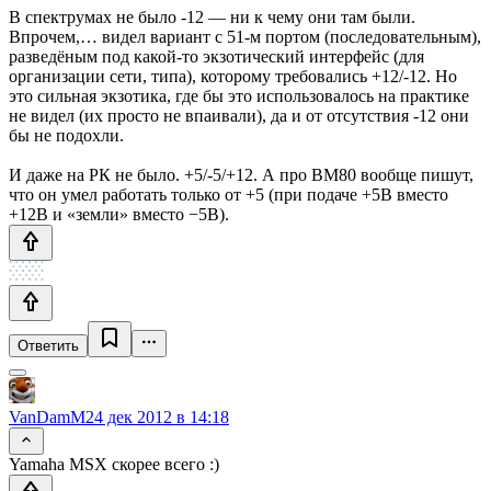
В спектрумах не было -12 — ни к чему они там были.
Впрочем,… видел вариант с 51-м портом (последовательным),
разведёным под какой-то экзотический интерфейс (для
организации сети, типа), которому требовались +12/-12. Но
это сильная экзотика, где бы это использовалось на практике
не видел (их просто не впаивали), да и от отсутствия -12 они
бы не подохли.
И даже на РК не было. +5/-5/+12. А про ВМ80 вообще пишут,
что он умел работать только от +5 (при подаче +5В вместо
+12В и «земли» вместо −5В).
Ответить
VanDamM
24 дек 2012 в 14:18
Yamaha MSX скорее всего :)