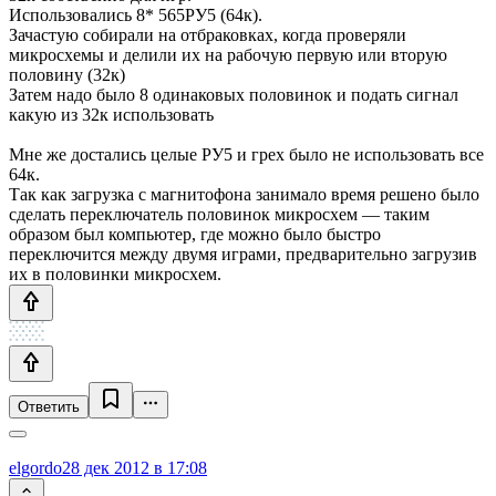
Использовались 8* 565РУ5 (64к).
Зачастую собирали на отбраковках, когда проверяли
микросхемы и делили их на рабочую первую или вторую
половину (32к)
Затем надо было 8 одинаковых половинок и подать сигнал
какую из 32к использовать
Мне же достались целые РУ5 и грех было не использовать все
64к.
Так как загрузка с магнитофона занимало время решено было
сделать переключатель половинок микросхем — таким
образом был компьютер, где можно было быстро
переключится между двумя играми, предварительно загрузив
их в половинки микросхем.
Ответить
elgordo
28 дек 2012 в 17:08