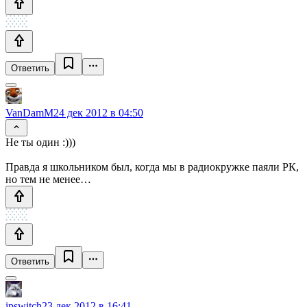
Ответить
VanDamM
24 дек 2012 в 04:50
Не ты один :)))
Правда я школьником был, когда мы в радиокружке паяли РК,
но тем не менее…
Ответить
ipswitch
23 дек 2012 в 16:41