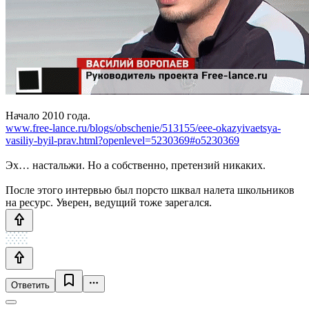
Начало 2010 года.
www.free-lance.ru/blogs/obschenie/513155/eee-okazyivaetsya-
vasiliy-byil-prav.html?openlevel=5230369#o5230369
Эх… настальжи. Но а собственно, претензий никаких.
После этого интервью был порсто шквал налета школьников
на ресурс. Уверен, ведущий тоже зарегался.
Ответить