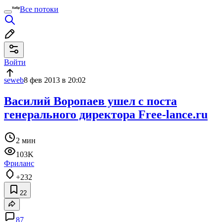
Все потоки
Войти
seweb
8 фев 2013 в 20:02
Василий Воропаев ушел с поста
генерального директора Free-lance.ru
2 мин
103K
Фриланс
+232
22
87