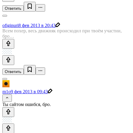
Ответить
ofiginuri
8 фев 2013 в 20:43
Всем похер, весь движняк происходил при твоём участии,
бро…
Ответить
m1o
9 фев 2013 в 09:43
Ты сайтом ошибся,
бро
.