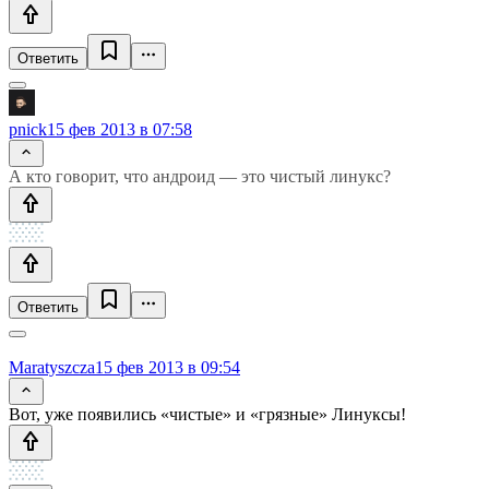
Ответить
pnick
15 фев 2013 в 07:58
А кто говорит, что андроид — это чистый линукс?
Ответить
Maratyszcza
15 фев 2013 в 09:54
Вот, уже появились «чистые» и «грязные» Линуксы!