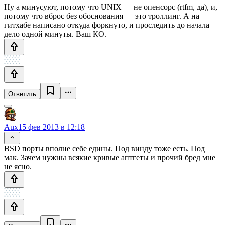
Ну а минусуют, потому что UNIX — не опенсорс (rtfm, да), и,
потому что вброс без обоснования — это троллинг. А на
гитхабе написано откуда форкнуто, и проследить до начала —
дело одной минуты. Ваш КО.
Ответить
Aux
15 фев 2013 в 12:18
BSD порты вполне себе едины. Под винду тоже есть. Под
мак. Зачем нужны всякие кривые аптгеты и прочий бред мне
не ясно.