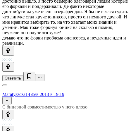
достойно вышло. я посто безмерно благодарен людям которые
его форкали и поддерживали. Де-факто некоторые
дистрибутивы уже очень юзер-френдли. Я бы не взялся судить
что линукс стал круче юниксов, просто он немного другой. И
мне нравится выбирать то, на что хватает моих знаний и
умений. Мак тоже форкнул юникс на сколько я помню,
неужели он получился хуже?
думаю что не форки проблема опенсорса, а неудачные идеи и
реализаци.
Ответить
Maratyszcza
14 фев 2013 в 19:19
С бинарной совместимостью у него плохо