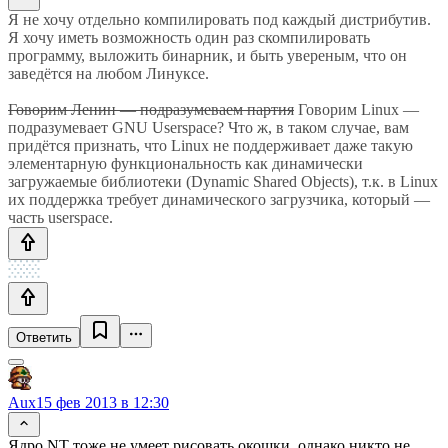
Я не хочу отдельно компилировать под каждый дистрибутив.
Я хочу иметь возможность один раз скомпилировать
программу, выложить бинарник, и быть увереным, что он
заведётся на любом Линуксе.
Говорим Ленин — подразумеваем партия
Говорим Linux —
подразумевает GNU Userspace? Что ж, в таком случае, вам
придётся признать, что Linux не поддерживает даже такую
элементарную функциональность как динамически
загружаемые библиотеки (Dynamic Shared Objects), т.к. в Linux
их поддержка требует динамического загрузчика, который —
часть userspace.
Ответить
Aux
15 фев 2013 в 12:30
Ядро NT тоже не умеет рисовать окошки, однако никто не