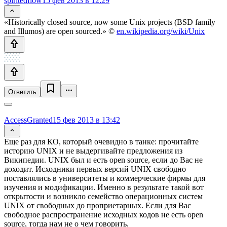
spiritedflow
15 фев 2013 в 12:29
«Historically closed source, now some Unix projects (BSD family
and Illumos) are open sourced.» ©
en.wikipedia.org/wiki/Unix
Ответить
AccessGranted
15 фев 2013 в 13:42
Еще раз для КО, который очевидно в танке: прочитайте
историю UNIX и не выдергивайте предложения из
Википедии. UNIX был и есть open source, если до Вас не
доходит. Исходники первых версий UNIX свободно
поставлялись в университеты и коммерческие фирмы для
изучения и модификации. Именно в результате такой вот
открытости и возникло семейство операционных систем
UNIX от свободных до проприетарных. Если для Вас
свободное распространение исходных кодов не есть open
source, тогда нам не о чем говорить.