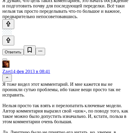
Я думаю, что цель таких коментариев, это начать обсуждение
и подготовить почву для последующей переделки. Всё таки
нельзя так просто переделывать что-то большое и важное,
предварительно непосоветовавшись.
Ответить
Zzet
14 фев 2013 в 08:41
Я тоже видел этот комментарий. И мне кажется вы не
проникли сутью проблемы, ибо такие вещи просто так не
исправить.
Нельзя просто так взять и перелопатить ключевые модели.
Автор комментария выразил свой «шок», по поводу того, как
такое можно было допустить изначально. И, кстати, польза в
этом комментарии очень большая.
Да, Дмитрию было не приятно его читать, но, уверен, в