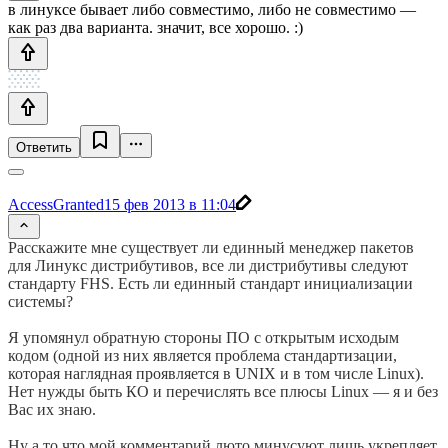
в линуксе бывает либо совместимо, либо не совместимо —
как раз два варианта. значит, все хорошо. :)
Ответить
AccessGranted
15 фев 2013 в 11:04
Расскажите мне существует ли единный менеджер пакетов
для Линукс дистрибутивов, все ли дистрибутивы следуют
стандарту FHS. Есть ли единный стандарт инициализации
системы?
Я упомянул обратную стороны ПО с открытым исходым
кодом (одной из них является проблема стандартизации,
которая наглядная проявляется в UNIX и в том числе Linux).
Нет нужды быть КО и перечислять все плюсы Linux — я и без
Вас их знаю.
Ну а то что мой комментарий люто минусуют лишь укрепляет