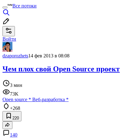
Все потоки
Войти
dzaporozhets
14 фев 2013 в 08:08
Чем плох свой Open Source проект
3 мин
73K
Open source
*
Веб-разработка
*
+268
220
140