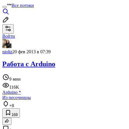
Все потоки
Войти
nioliz
20 фев 2013 в 07:39
Работа с Arduino
9 мин
116K
Arduino
*
Из песочницы
+8
169