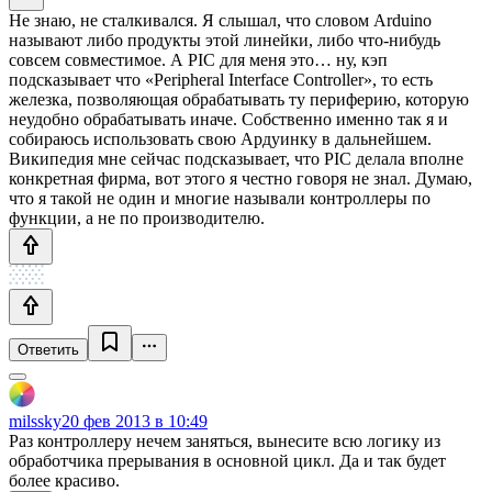
Не знаю, не сталкивался. Я слышал, что словом Arduino
называют либо продукты этой линейки, либо что-нибудь
совсем совместимое. А PIC для меня это… ну, кэп
подсказывает что «Peripheral Interface Controller», то есть
железка, позволяющая обрабатывать ту периферию, которую
неудобно обрабатывать иначе. Собственно именно так я и
собираюсь использовать свою Ардуинку в дальнейшем.
Википедия мне сейчас подсказывает, что PIC делала вполне
конкретная фирма, вот этого я честно говоря не знал. Думаю,
что я такой не один и многие называли контроллеры по
функции, а не по производителю.
Ответить
milssky
20 фев 2013 в 10:49
Раз контроллеру нечем заняться, вынесите всю логику из
обработчика прерывания в основной цикл. Да и так будет
более красиво.