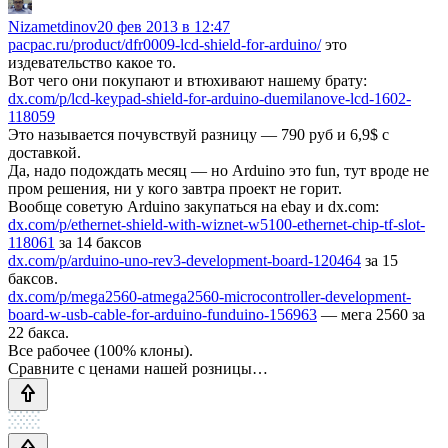
Nizametdinov
20 фев 2013 в 12:47
pacpac.ru/product/dfr0009-lcd-shield-for-arduino/
это
издевательство какое то.
Вот чего они покупают и втюхивают нашему брату:
dx.com/p/lcd-keypad-shield-for-arduino-duemilanove-lcd-1602-
118059
Это называется почувствуй разницу — 790 руб и 6,9$ с
доставкой.
Да, надо подождать месяц — но Arduino это fun, тут вроде не
пром решения, ни у кого завтра проект не горит.
Вообще советую Arduino закупаться на ebay и dx.com:
dx.com/p/ethernet-shield-with-wiznet-w5100-ethernet-chip-tf-slot-
118061
за 14 баксов
dx.com/p/arduino-uno-rev3-development-board-120464
за 15
баксов.
dx.com/p/mega2560-atmega2560-microcontroller-development-
board-w-usb-cable-for-arduino-funduino-156963
— мега 2560 за
22 бакса.
Все рабочее (100% клоны).
Сравните с ценами нашей розницы…