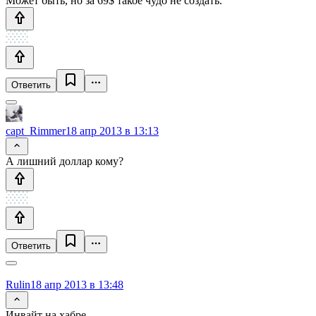
Может быть, но за 69$ такое чудо не создать.
Ответить
capt_Rimmer
18 апр 2013 в 13:13
А лишний доллар кому?
Ответить
Rulin
18 апр 2013 в 13:48
Инвайт на хабре