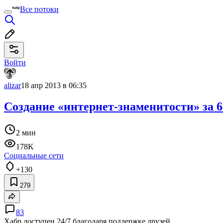
Все потоки
Войти
alizar
18 апр 2013 в 06:35
Создание «интернет-знаменитости» за 6
2 мин
178K
Социальные сети
+130
279
83
Хабр доступен 24/7 благодаря поддержке друзей