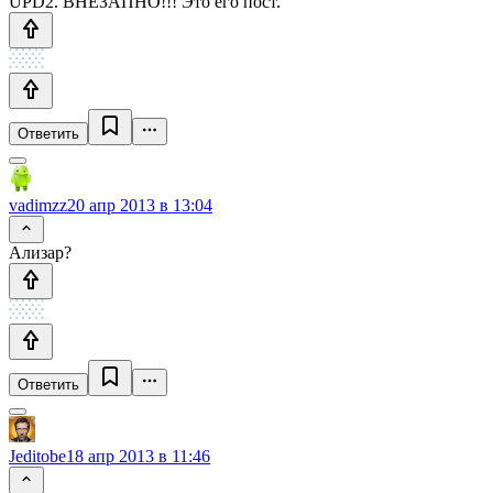
UPD2. ВНЕЗАПНО!!! Это его пост.
Ответить
vadimzz
20 апр 2013 в 13:04
Ализар?
Ответить
Jeditobe
18 апр 2013 в 11:46