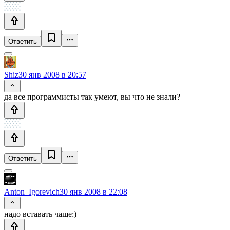
Ответить
Shiz
30 янв 2008 в 20:57
да все программисты так умеют, вы что не знали?
Ответить
Anton_Igorevich
30 янв 2008 в 22:08
надо вставать чаще:)