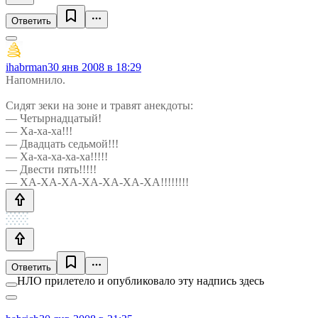
Ответить
ihabrman
30 янв 2008 в 18:29
Напомнило.
Сидят зеки на зоне и травят анекдоты:
— Четырнадцатый!
— Ха-ха-ха!!!
— Двадцать седьмой!!!
— Ха-ха-ха-ха-ха!!!!!
— Двести пять!!!!!
— ХА-ХА-ХА-ХА-ХА-ХА-ХА!!!!!!!!
Ответить
НЛО прилетело и опубликовало эту надпись здесь