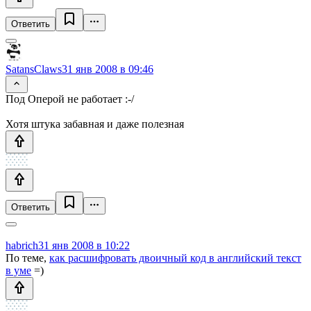
Ответить
SatansClaws
31 янв 2008 в 09:46
Под Оперой не работает :-/
Хотя штука забавная и даже полезная
Ответить
habrich
31 янв 2008 в 10:22
По теме,
как расшифровать двоичный код в английский текст
в уме
=)