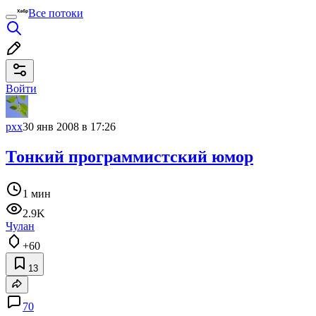
Все потоки
Войти
pxx
30 янв 2008 в 17:26
Тонкий программистский юмор
1 мин
2.9K
Чулан
+60
13
70