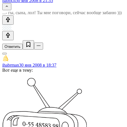
habrich
30 янв 2008 в 21:35
...- гы, сына, лол! Ты мне поговори, сейчас вообще забаню )))
Ответить
ihabrman
30 янв 2008 в 18:37
Вот еще в тему: