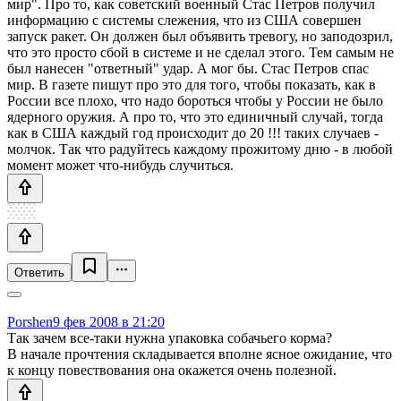
мир". Про то, как советский военный Стас Петров получил
информацию с системы слежения, что из США совершен
запуск ракет. Он должен был объявить тревогу, но заподозрил,
что это просто сбой в системе и не сделал этого. Тем самым не
был нанесен "ответный" удар. А мог бы. Стас Петров спас
мир. В газете пишут про это для того, чтобы показать, как в
России все плохо, что надо бороться чтобы у России не было
ядерного оружия. А про то, что это единичный случай, тогда
как в США каждый год происходит до 20 !!! таких случаев -
молчок. Так что радуйтесь каждому прожитому дню - в любой
момент может что-нибудь случиться.
Ответить
Porshen
9 фев 2008 в 21:20
Так зачем все-таки нужна упаковка собачьего корма?
В начале прочтения складывается вполне ясное ожидание, что
к концу повествования она окажется очень полезной.