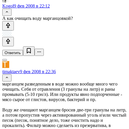
Kogol
9 фев 2008 в 22:12
А как очищать воду марганцовкой?
Ответить
timaktaev
9 фев 2008 в 22:36
марганцем разведенным в воде можно вообще много чего
очищать. Себя от отравления (3 гранулы на литр) и раны
промывать (5-10 грн/л). Или продукты явно подпорченные -
мясо сырое от глистов, вирусов, бактерий и пр.
Воду же очищают марганцем бросив две-три гранулы на литр,
а потом пропустив через активированный уголь и\или чистый
песок (песок, понятное дело, тоже очистить надо и
прокалить). Фильтр можно сделаеть из презерватива, в