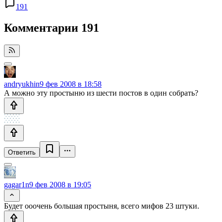
191
Комментарии
191
andryukhin
9 фев 2008 в 18:58
А можно эту простыню из шести постов в один собрать?
Ответить
gagar1n
9 фев 2008 в 19:05
Будет ооочень большая простыня, всего мифов 23 штуки.