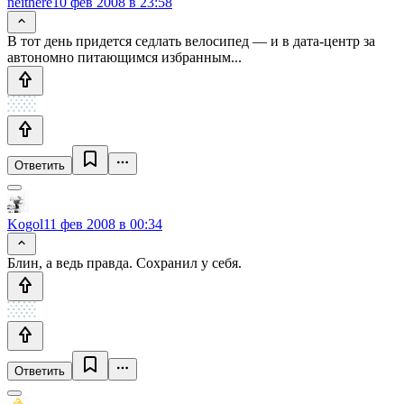
neithere
10 фев 2008 в 23:58
В тот день придется седлать велосипед — и в дата-центр за
автономно питающимся избранным...
Ответить
Kogol
11 фев 2008 в 00:34
Блин, а ведь правда. Сохранил у себя.
Ответить