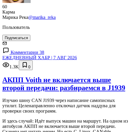
60
Карма
Марика Река
@marika_reka
Пользователь
Подписаться
Комментарии 38
ЕЖЕДНЕВНЫЙ ХАБР | 7 АВГ 2026
1.3K
0
АКПП Voith не включается выше
второй передачи: разбираемся в J1939
Изучаю шину CAN J1939 через написание самописных
утилит. Целенаправленно отключал датчик наддува для
проверки своих программ.
И здесь случай: Идёт выпуск машин на маршрут. На одном из
автобусов АКПП не включается выше второй передачи.
Сканера нет читать нечем. Но есть C, Linux, CANable,