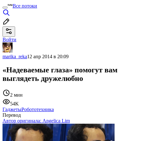
Все потоки
Войти
marika_reka
12 апр 2014 в 20:09
«Надеваемые глаза» помогут вам
выглядеть дружелюбно
2 мин
54K
Гаджеты
Робототехника
Перевод
Автор оригинала:
Angelica Lim