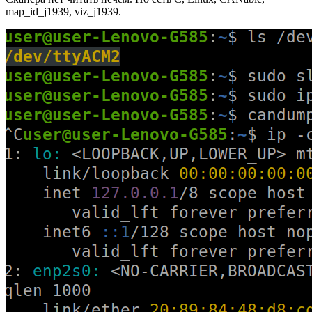
map_id_j1939, viz_j1939.