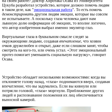
на своей работе? Доктор Хиротака Осава из Университета
Цукуба разработал устройство, которое должно помочь людям
в таком деле, как "
эмоциональная работа
". То есть помочь
демонстрировать
другим людям эмоции, которые вы совсем
не испытываете. А поскольку глаза человека дают нам
львиную долю информации об эмоциях, то вполне логично,
что автор изобретения выбрал именно эмулятор глаз.
Виртуальные глаза в буквальном смысле следят за
окружающими людьми, создавая
впечатление
, что хозяин
очков дружелюбен и открыт, даже если слишком занят, чтобы
смотреть на кого-то, или очень устал. «Этот эмоциональный
протез помогает уменьшить социальную нагрузку», говорит
Осава.
Устройство обладает несколькими возможностями: когда вы
отклоняете голову назад, «глаза» поднимаются вверх, создавая
впечатление, что вы задумались. Если вы кивнули или
потрясли головой, «глаза» моргнули. Приближение других
людей и распознавание положения их лиц обеспечивается
выносной камерой.