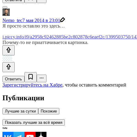
Nemo_tec
7 мая 2014 в 23:01
Я просто оставлю это здесь…
i.piccy.info/i9/a2958c92462885be2c802878c6eaef2c/1399503750/1
Почему-то не приаттачивается картинка.
Ответить
Зарегистрируйтесь на Хабре
, чтобы оставить комментарий
Публикации
Лучшие за сутки
Похожие
Показать лучшие за всё время