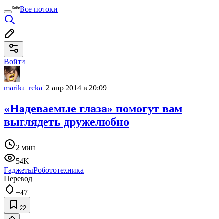
Все потоки
Войти
marika_reka
12 апр 2014 в 20:09
«Надеваемые глаза» помогут вам
выглядеть дружелюбно
2 мин
54K
Гаджеты
Робототехника
Перевод
+47
22