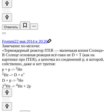
Ответить
Frommi
22 мая 2014 в 20:26
Замечание по-мелочи:
«Термоядерный реактор ITER — маленькая копия Солнца»
В Солнце основная реакция всё-таки не D + T (как на
картинке про ITER), а цепочка из соединений p, в которой,
собственно, даже и нет трития:
2
p + p ->
He
2
+
He -> D + e
3
D + p ->
He
3
4
2
He ->
He + 2p