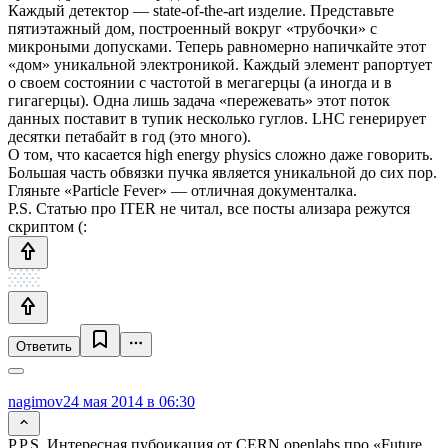
Каждый детектор — state-of-the-art изделие. Представьте
пятиэтажный дом, построенный вокруг «трубочки» с
микроными допусками. Теперь равномерно напичкайте этот
«дом» уникальной электроникой. Каждый элемент рапортует
о своем состоянии с частотой в мегагерцы (а иногда и в
гигагерцы). Одна лишь задача «пережевать» этот поток
данных поставит в тупик несколько гуглов. LHC генерирует
десятки петабайт в год (это много).
О том, что касается high energy physics сложно даже говорить.
Большая часть обвязки пучка является уникальной до сих пор.
Гляньте «Particle Fever» — отличная документалка.
P.S. Статью про ITER не читал, все посты ализара режутся
скриптом (:
Ответить
nagimov
24 мая 2014 в 06:30
P.P.S. Интересная пубоикация от CERN openlabs про «Future