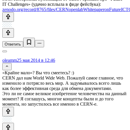
IT Challenges» (удачно всплыла в фиде фейсбука):
zenodo.org/record/8765/files/CERNopenlabWhitepaperonFutureICTCh
Ответить
oleamm
25 мая 2014 в 12:46
«Крайне мало»? Вы что смеетесь? :)
CERN дал нам World Wide Web. Пожалуй самое главное, что
изменило и потрясло весь мир. А задумывалось всего лишь
как более эффективная среда для обмена документами.
Это ли не самое великое изобретение человечества на данный
момент? Я соглашусь, многие концепты были и до того
момента, но запустилось все именно в CERN-е.