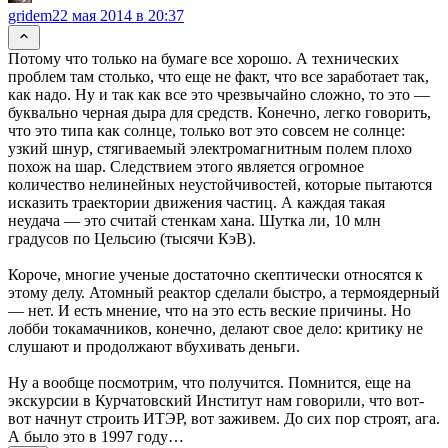
gridem
22 мая 2014 в 20:37
Потому что только на бумаге все хорошо. А технических
проблем там столько, что еще не факт, что все заработает так,
как надо. Ну и так как все это чрезвычайно сложно, то это —
буквально черная дыра для средств. Конечно, легко говорить,
что это типа как солнце, только вот это совсем не солнце:
узкий шнур, стягиваемый электромагнитным полем плохо
похож на шар. Следствием этого является огромное
количество нелинейных неустойчивостей, которые пытаются
исказить траектории движения частиц. А каждая такая
неудача — это считай стенкам хана. Шутка ли, 10 млн
градусов по Цельсию (тысячи КэВ).
Короче, многие ученые достаточно скептически относятся к
этому делу. Атомный реактор сделали быстро, а термоядерный
— нет. И есть мнение, что на это есть веские причины. Но
лобби токамачников, конечно, делают свое дело: критику не
слушают и продолжают вбухивать деньги.
Ну а вообще посмотрим, что получится. Помнится, еще на
экскурсии в Курчатовский Институт нам говорили, что вот-
вот начнут строить ИТЭР, вот заживем. До сих пор строят, ага.
А было это в 1997 году…