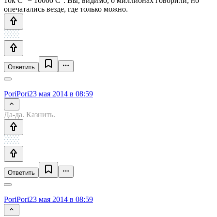
10к С° = 10000 С°. Вы, видимо, о миллионах говорили, но
опечатались везде, где только можно.
Ответить
PoriPori
23 мая 2014 в 08:59
Да-да. Казнить.
Ответить
PoriPori
23 мая 2014 в 08:59