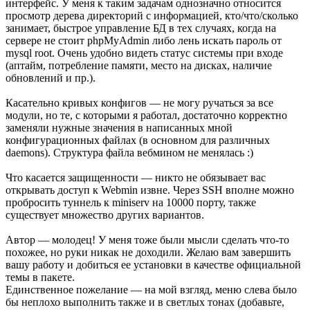
интерфейс. У меня к таким задачам однозначно относится
просмотр дерева директорий с информацией, кто/что/сколько
занимает, быстрое управление БД в тех случаях, когда на
сервере не стоит phpMyAdmin либо лень искать пароль от
mysql root. Очень удобно видеть статус системы при входе
(аптайм, потребление памяти, место на дисках, наличие
обновлений и пр.).
Касательно кривых конфигов — не могу ручаться за все
модули, но те, с которыми я работал, достаточно корректно
заменяли нужные значения в написанных мной
конфигурационных файлах (в основном для различных
daemons). Структура файла вебмином не менялась :)
Что касается защищенности — никто не обязывает вас
открывать доступ к Webmin извне. Через SSH вполне можно
пробросить туннель к miniserv на 10000 порту, также
существует множество других вариантов.
Автор — молодец! У меня тоже были мысли сделать что-то
похожее, но руки никак не доходили. Желаю вам завершить
вашу работу и добиться ее установки в качестве официальной
темы в пакете.
Единственное пожелание — на мой взгляд, меню слева было
бы неплохо выполнить также и в светлых тонах (добавьте,