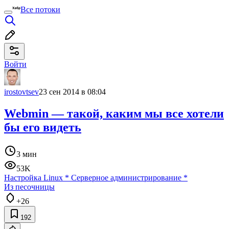
Все потоки
Войти
irostovtsev
23 сен 2014 в 08:04
Webmin — такой, каким мы все хотели
бы его видеть
3 мин
53K
Настройка Linux
*
Серверное администрирование
*
Из песочницы
+26
192