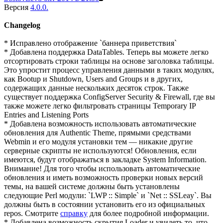
Версия
4.0.0.
Changelog
* Исправлено отображение `баннера приветствия`
* Добавлена ​​поддержка DataTables. Теперь вы можете легко
отсортировать строки таблицы на основе заголовка таблицы.
Это упростит процесс управления данными в таких модулях,
как Bootup и Shutdown, Users and Groups и в других,
содержащих данные нескольких десяток строк. Также
существует поддержка ConfigServer Security & Firewall, где вы
также можете легко фильтровать страницы Temporary IP
Entries and Listening Ports
* Добавлена ​​возможность использовать автоматические
обновления для Authentic Theme, прямыми средствами
Webmin и его модуля установки тем — никакие другие
серверные скрипты не используются! Обновления, если
имеются, будут отображаться в закладке System Information.
Внимание! Для того чтобы использовать автоматические
обновления и иметь возможность проверки новых версий
темы, на вашей системе должны быть установлены
следующие Perl модули: `LWP :: Simple` и `Net :: SSLeay`. Вы
должны быть в состоянии установить его из официальных
repos. Смотрите
справку
для более подробной информации.
* Добавлена ​​возможность скрытия Loader и увидеть то, что