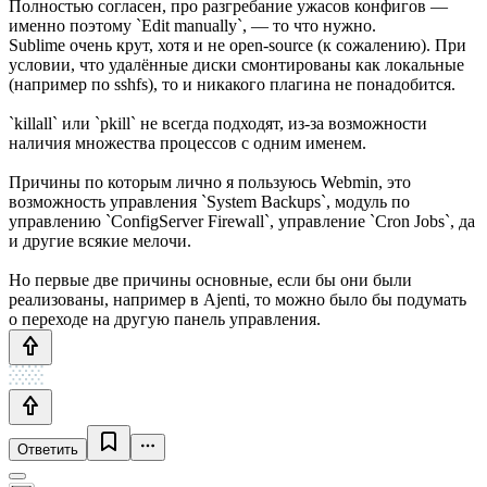
Полностью согласен, про разгребание ужасов конфигов —
именно поэтому `Edit manually`, — то что нужно.
Sublime очень крут, хотя и не open-source (к сожалению). При
условии, что удалённые диски смонтированы как локальные
(например по sshfs), то и никакого плагина не понадобится.
`killall` или `pkill` не всегда подходят, из-за возможности
наличия множества процессов с одним именем.
Причины по которым лично я пользуюсь Webmin, это
возможность управления `System Backups`, модуль по
управлению `ConfigServer Firewall`, управление `Cron Jobs`, да
и другие всякие мелочи.
Но первые две причины основные, если бы они были
реализованы, например в Ajenti, то можно было бы подумать
о переходе на другую панель управления.
Ответить