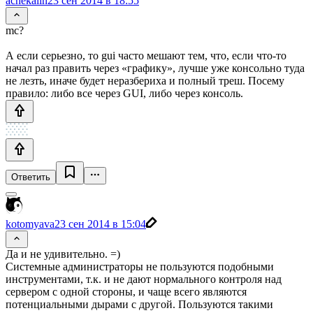
achekalin
23 сен 2014 в 18:55
mc?
А если серьезно, то gui часто мешают тем, что, если что-то
начал раз править через «графику», лучше уже консольно туда
не лезть, иначе будет неразбериха и полный треш. Посему
правило: либо все через GUI, либо через консоль.
Ответить
kotomyava
23 сен 2014 в 15:04
Да и не удивительно. =)
Системные администраторы не пользуются подобными
инструментами, т.к. и не дают нормального контроля над
сервером с одной стороны, и чаще всего являются
потенциальными дырами с другой. Пользуются такими