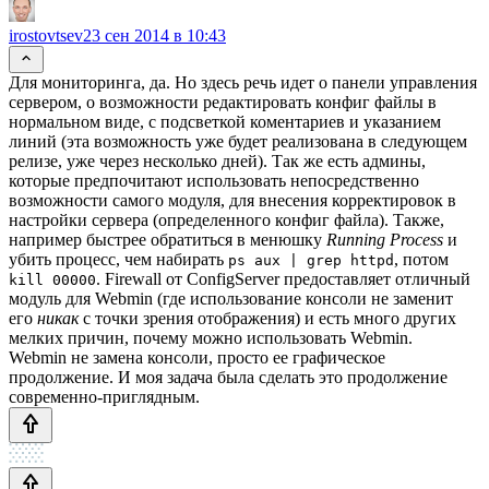
irostovtsev
23 сен 2014 в 10:43
Для мониторинга, да. Но здесь речь идет о панели управления
сервером, о возможности редактировать конфиг файлы в
нормальном виде, с подсветкой коментариев и указанием
линий (эта возможность уже будет реализована в следующем
релизе, уже через несколько дней). Так же есть админы,
которые предпочитают использовать непосредственно
возможности самого модуля, для внесения корректировок в
настройки сервера (определенного конфиг файла). Также,
например быстрее обратиться в менюшку
Running Process
и
убить процесс, чем набирать
, потом
ps aux | grep httpd
. Firewall от ConfigServer предоставляет отличный
kill 00000
модуль для Webmin (где использование консоли не заменит
его
никак
с точки зрения отображения) и есть много других
мелких причин, почему можно использовать Webmin.
Webmin не замена консоли, просто ее графическое
продолжение. И моя задача была сделать это продолжение
современно-приглядным.