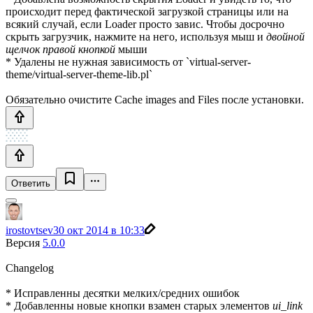
происходит перед фактической загрузкой страницы или на
всякий случай, если Loader просто завис. Чтобы досрочно
скрыть загрузчик, нажмите на него, используя мыш и
двойной
щелчок правой кнопкой
мыши
* Удалены не нужная зависимость от `virtual-server-
theme/virtual-server-theme-lib.pl`
Обязательно очистите Cache images and Files после установки.
Ответить
irostovtsev
30 окт 2014 в 10:33
Версия
5.0.0
Changelog
* Исправленны десятки мелких/средних ошибок
* Добавленны новые кнопки взамен старых элементов
ui_link