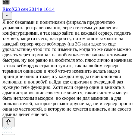
RicoX
23 сен 2014 в 16:14
Я вот бэкапами и политиками фаирвола предпочитаю
управлять централизованно, через системы управления
конфигурациями, а так надо зайти на каждый сервер, поднять
там веб, защитить его, настроить, потом опять заходить на
каждый сервер через вебморду (на 3G или эдже то еще
удовольствие) чтоб что-то изменить, когда то-же самое можно
сделать через терминал на любом качестве канала к тому-же
быстрее, ну все равно на любителя это, плюс лично я начинаю
в этих вебмордах страшно тупить, так на любом сервере
терминал одинаков и чтоб что-то изменить делать надо в
принципе одно и тоже, а у каждой морды свои кнопочки
менюшки и попробуй найди где спрятали в очередной раз
нужную тебе функцию. Хотя если сервер один и вникать в
администрирование совсем не хочется, такие системы могут
быть неплохим выходом, но скорее не для админов, а для
пользователей, которые решают другие задачи и сервер просто
одна из частностей, в которую не хочется вникать, а на своего
админа денег еще нет.