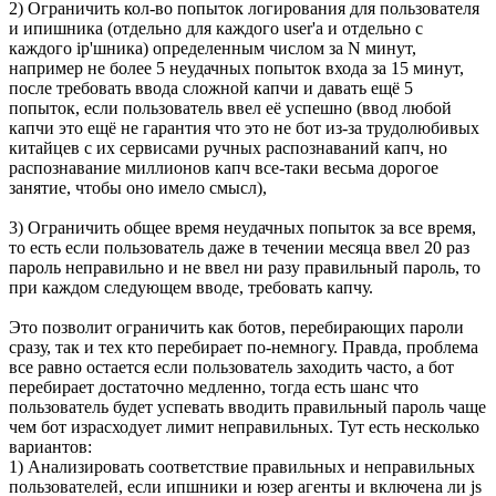
2) Ограничить кол-во попыток логирования для пользователя
и ипишника (отдельно для каждого user'a и отдельно с
каждого ip'шника) определенным числом за N минут,
например не более 5 неудачных попыток входа за 15 минут,
после требовать ввода сложной капчи и давать ещё 5
попыток, если пользователь ввел её успешно (ввод любой
капчи это ещё не гарантия что это не бот из-за трудолюбивых
китайцев с их сервисами ручных распознаваний капч, но
распознавание миллионов капч все-таки весьма дорогое
занятие, чтобы оно имело смысл),
3) Ограничить общее время неудачных попыток за все время,
то есть если пользователь даже в течении месяца ввел 20 раз
пароль неправильно и не ввел ни разу правильный пароль, то
при каждом следующем вводе, требовать капчу.
Это позволит ограничить как ботов, перебирающих пароли
сразу, так и тех кто перебирает по-немногу. Правда, проблема
все равно остается если пользователь заходить часто, а бот
перебирает достаточно медленно, тогда есть шанс что
пользователь будет успевать вводить правильный пароль чаще
чем бот израсходует лимит неправильных. Тут есть несколько
вариантов:
1) Анализировать соответствие правильных и неправильных
пользователей, если ипшники и юзер агенты и включена ли js