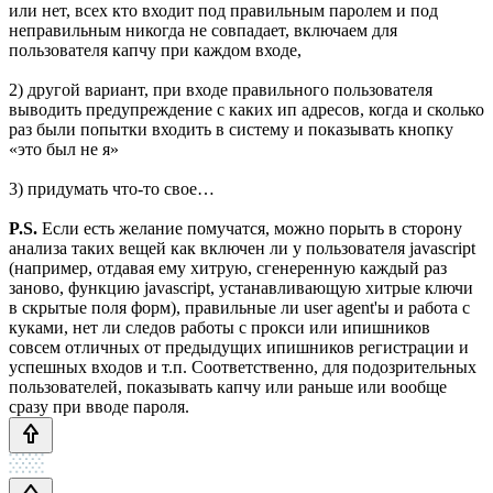
или нет, всех кто входит под правильным паролем и под
неправильным никогда не совпадает, включаем для
пользователя капчу при каждом входе,
2) другой вариант, при входе правильного пользователя
выводить предупреждение с каких ип адресов, когда и сколько
раз были попытки входить в систему и показывать кнопку
«это был не я»
3) придумать что-то свое…
P.S.
Если есть желание помучатся, можно порыть в сторону
анализа таких вещей как включен ли у пользователя javascript
(например, отдавая ему хитрую, сгенеренную каждый раз
заново, функцию javascript, устанавливающую хитрые ключи
в скрытые поля форм), правильные ли user agent'ы и работа с
куками, нет ли следов работы с прокси или ипишников
совсем отличных от предыдущих ипишников регистрации и
успешных входов и т.п. Соответственно, для подозрительных
пользователей, показывать капчу или раньше или вообще
сразу при вводе пароля.