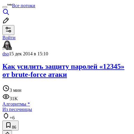
Все потоки
Войти
dso
15 дек 2014 в 15:10
Как усилить защиту паролей «12345»
от brute-force атаки
3 мин
31K
Алгоритмы
*
Из песочницы
+6
86