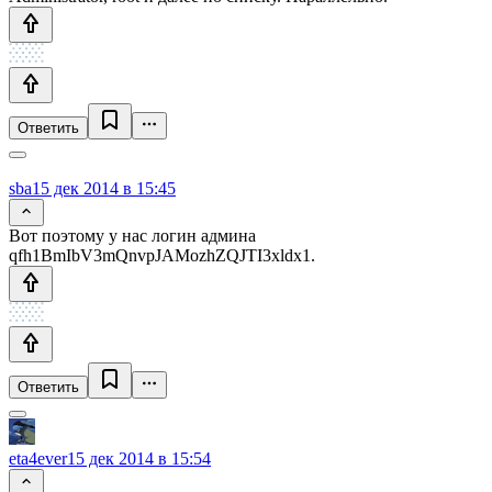
Ответить
sba
15 дек 2014 в 15:45
Вот поэтому у нас логин админа
qfh1BmIbV3mQnvpJAMozhZQJTI3xldx1.
Ответить
eta4ever
15 дек 2014 в 15:54