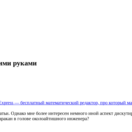
оими руками
Express — бесплатный математический редактор, про который ма
татьи. Однако мне более интересен немного иной аспект дискут
таракан в голове околоайтишного инженера?