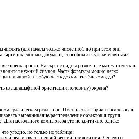
числять (для начала только численно), но при этом они
йла картинок единый документ, способный самовычисляться?
 все очень просто. На экране видны различные математические
ы вводится нужный символ. Часть формулы можно легко
щить мышкой в любую часть документа. Знакомо, да?
реть (в ландшафтной ориентации половину) экрана?
рном графическом редакторе. Именно этот вариант реализован
лизовать выравнивание/распределение объектов и групп
е. Для настольного компьютера это не критично, однако
что угодно, но только не таблица;
то я и реализовал в первой версии приложения. Дешево и