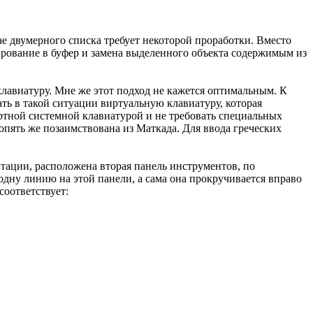
чае двумерного списка требует некоторой проработки. Вместо
ирование в буфер и замена выделенного объекта содержимым из
авиатуру. Мне же этот подход не кажется оптимальным. К
ь в такой ситуации виртуальную клавиатуру, которая
дартной системной клавиатурой и не требовать специальных
опять же позаимствована из Маткада. Для ввода греческих
нтации, расположена вторая панель инструментов, по
дну линию на этой панели, а сама она прокручивается вправо
соответствует: