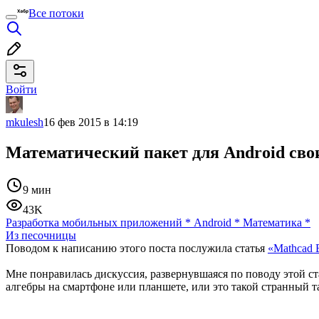
Все потоки
Войти
mkulesh
16 фев 2015 в 14:19
Математический пакет для Android св
9 мин
43K
Разработка мобильных приложений
*
Android
*
Математика
*
Из песочницы
Поводом к написанию этого поста послужила статья
«Mathcad 
Мне понравилась дискуссия, развернувшаяся по поводу этой с
алгебры на смартфоне или планшете, или это такой странный 