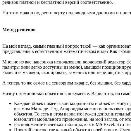
релизов платной и бесплатной версий соответственно.
На этом можно подвести черту под вводными данными и прис
Метод решения
На мой взгляд, самый главный вопрос такой — как организоват
представлены в естественном математическом виде? Как скомп
Многие из вас наверняка использовали вордовский редактор фо
палитры (или легко доступны из меню), мышкой позиционирует
выделить мышкой, скопировать, заменить или перетащить в др
А теперь то же самое на сенсорном экране, без мышки, без ха
Начну с компоновки объектов в документе. Вариантов, на самом
Каждый объект имеет свои координаты и объекты могут р
в самом Маткаде. Под Андроидом можно использовать для
объектов. То есть в этом варианте нужен дополнительный
юзабилити мобильного приложения, на мой взгляд, от это
Расположение в ячейках таблицы, как в MS Excel. Этот ва
Простой список, где каждый объект в своей строке. Име