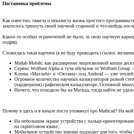
Постановка проблемы
Как известно, тяжела и неказиста жизнь простого программист
захотелось тряхнуть своей научной стариной и что-нибудь посчи
Каких-то особых ограничений не было, за свою научную карьер
подряд.
Сложилась такая картина (я не буду приводить ссылки, желающи
Matlab Mobile, как расширение лицензионной копии дескт
Сервис Wolfram Alpha и туча обучалок от Wolfram Group —
Клоны «Матлаба» и «Октавы» под Android — уже теплей, н
Огромное количество научных калькуляторов разной степ
(хардверном) графическом калькуляторе. Основной минус
Ничего, что походило бы на Маткад, тогда найти не удало
Почему я здесь и в начале поста упомянул про Mathcad? На мой
На небольшом экране устройства с пальце-ориентированны
на скриптовом языке;
Мобильное устройство хорошо подходит для того, чтобы 