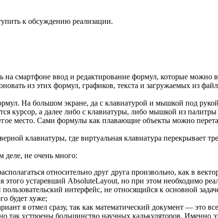
тупить к обсуждению реализации.
ь на смартфоне ввод и редактирование формул, которые можно вы
оновать из этих формул, графиков, текста и загружаемых из фа
рмул. На большом экране, да с клавиатурой и мышкой под рукой
ся курсор, а далее либо с клавиатуры, либо мышкой из палитр
угое место. Сами формулы как плавающие объекты можно перета
рдверной клавиатуры, где виртуальная клавиатура перекрывает т
 деле, не очень много:
асполагаться относительно друг друга произвольно, как в векто
 этого устаревший AbsoluteLayout, но при этом необходимо реа
 пользовательский интерфейс, не относящийся к основной задач
го будет хуже;
риант я отмел сразу, так как математический документ — это все 
нно так устроены большинство научных калькуляторов. Именно э