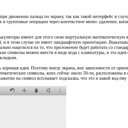
 при движении пальца по экрану, так как такой интерфейс в слу
в и групповые операции через контекстное меню: удаление, коп
куляторы имеют для этого свою виртуальную математическую кл
, и в этом случае он имеет ландшафтную ориентацию. Выкатыват
чально нацелился на то, что приложение будет работать со стан
ие символы можно ввести в виде кода с клавиатуры, и эта идея 
складкам.
 хорошая идея. Поэтому внизу экрана, вне зависимости от орие
матические символы, коих сейчас около 50-ти, расположены в о
жатии на символ всплывает подсказка, что это и какой код ему 