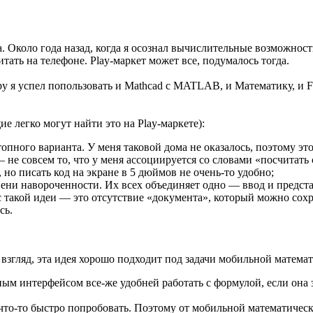
а. Около года назад, когда я осознал вычислительные возможнос
тать на телефоне. Play-маркет может все, подумалось тогда.
у я успел попользовать и Mathcad с MATLAB, и Математику, и F
е легко могут найти это на Play-маркете):
опного варианта. У меня таковой дома не оказалось, поэтому это
 не совсем то, что у меня ассоциируется со словами «посчитать
о писать код на экране в 5 дюймов не очень-то удобно;
ени навороченности. Их всех объединяет одно — ввод и предста
 такой идеи — это отсутствие «документа», который можно сохра
сь.
 взгляд, эта идея хорошо подходит под задачи мобильной матема
м интерфейсом все-же удобней работать с формулой, если она за
что-то быстро попробовать. Поэтому от мобильной математическ