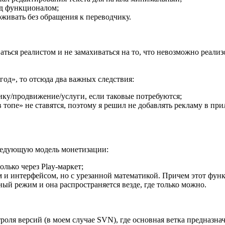
ад функционалом;
рживать без обращения к переводчику.
аться реалистом и не замахиваться на то, что невозможно реализ
од», то отсюда два важных следствия:
ику/продвижение/услуги, если таковые потребуются;
в топе» не ставятся, поэтому я решил не добавлять рекламу в п
следующую модель монетизации:
лько через Play-маркет;
 интерфейсом, но с урезанной математикой. Причем этот функци
ый режим и она распространяется везде, где только можно.
роля версий (в моем случае SVN), где основная ветка предназна