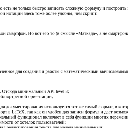
о есть не только быстро записать сложную формулу и построить 
ой нотации здесь тоже более удобны, чем скрипт.
вой смартфон. Но вот его-то (в смысле «Маткада», а не смартфона
аченное для создания и работы с математическими вычисляемым
 Отсюда минимальный API level 8;
й/портретной ориентации;
ля документирования используется тот же самый формат, в кото
рт в LaTeX, так как он удобен для записи формул и дает возмо
ачальный функционал включает в себя функции многих переменн
имости от хотелок пользователей;
ал редактирования текста для начала минимальный;