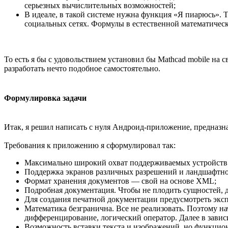
серьезных вычислительных возможностей;
В идеале, в такой системе нужна функция «Я пиарюсь». Т
социальных сетях. Формулы в естественной математическ
То есть я бы с удовольствием установил бы Mathcad mobile на с
разработать нечто подобное самостоятельно.
Формулировка задачи
Итак, я решил написать с нуля Андроид-приложение, предназн
Требования к приложению я сформулировал так:
Максимально широкий охват поддерживаемых устройств.
Поддержка экранов различных разрешений и ландшафтно
Формат хранения документов — свой на основе XML;
Подробная документация. Чтобы не плодить сущностей, д
Для создания печатной документации предусмотреть экспо
Математика безгранична. Все не реализовать. Поэтому н
дифференцирование, логический оператор. Далее в завис
Возможность вставки текста и изображений, но функцион