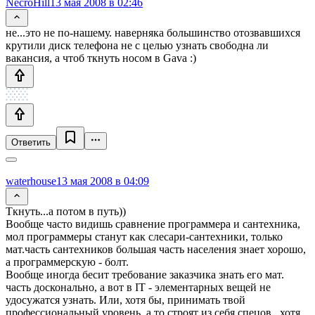
NecroHill
13 мая 2008 в 02:46
не...это не по-нашему. наверняка большинство отозвавшихся
крутили диск телефона не с целью узнать свободна ли
вакансия, а чтоб ткнуть носом в Gava :)
Ответить
waterhouse
13 мая 2008 в 04:09
Ткнуть...а потом в путь))
Вообще часто видишь сравнение программера и сантехника,
мол программеры станут как слесари-сантехники, только
мат.часть сантехников большая часть населения знает хорошо,
а программерскую - болт.
Вообще иногда бесит требование заказчика знать его мат.
часть досконально, а вот в IT - элементарных вещей не
удосужатся узнать. Или, хотя бы, принимать твой
профессиональный уровень, а то строят из себя спецов...хотя