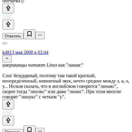
опечатка (:
Ответить
k48
13 мая 2008 в 02:44
американцы читают Linux как "линакс"
Слог безударный, поэтому там такой краткий,
неопределенный, невнятный звук, нечто среднее между э, а, о,
у... Нельзя сказать, что в английском говорится "линакс",
скорее тогда "линэкс" или даже "линкс". При этом многие
говорят "линукс" с четким "у".