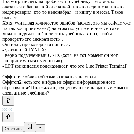
Посмотрите лёгким пробегом по учебнику - это могло
оказаться и банальной опечаткой: кто-то недописал, кто-то
недопроверил, кто-то недонабрал - и книгу в массы. Такое
бывает.
Хотя, учитывая количество ошибок (может, это мы сейчас уже
их так воспринимаем?) на этом полустраничном снимке -
можно подумать о "полистать учебник автора, чтобы
проверить его адекватность".
Ошибки, про которыя я написал:
- указанный LYNUX;
- верно подмеченный UNIX (хотя, на тот момент он мог
восприниматься именно так);
- LPT (википедия подсказывает, что это Line Printer Terminal).
Оффтоп: c обложкой заморачиваться не стали.
Оффтоп2: есть кто-нибудь из сферы информационного
образования? Подскажите, существуют ли на данный момент
адекватные учебники?
Ответить