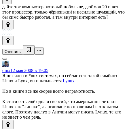
дайте тот компьютер, который побольше, дюймов 20 и вот
этот процессор, только чёрненький и несильно шумящий, что
бы симс быстро работал. а там внутри интернет есть?
Ответить
dmx
12 мая 2008 в 19:05
Я не силен в *nux системах, но сейчас есть такой симбиоз
Linux и Lynx, он и называется
Lynux
.
Но в книге все же скорее всего неграмотность.
К стати есть ещё одна из версий, что американцы читают
Linux как "линакс", а англичане по правилам i в открытом
слоге. Поэтому наслух в Англии могут писать Lynux, те кто
не знает о чем речь.