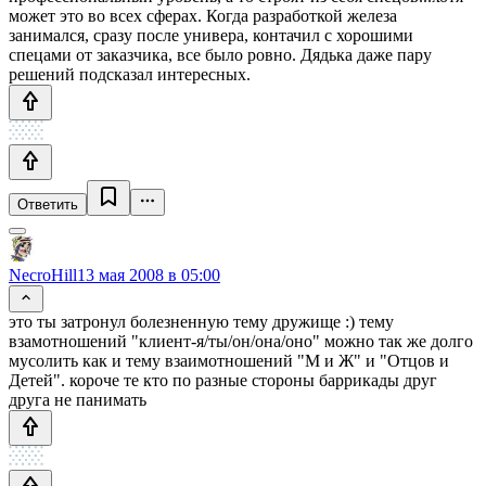
может это во всех сферах. Когда разработкой железа
занимался, сразу после универа, контачил с хорошими
спецами от заказчика, все было ровно. Дядька даже пару
решений подсказал интересных.
Ответить
NecroHill
13 мая 2008 в 05:00
это ты затронул болезненную тему дружище :) тему
взамотношений "клиент-я/ты/он/она/оно" можно так же долго
мусолить как и тему взаимотношений "М и Ж" и "Отцов и
Детей". короче те кто по разные стороны баррикады друг
друга не панимать