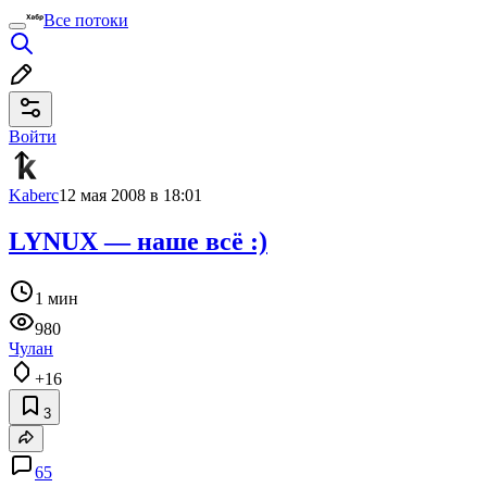
Все потоки
Войти
Kaberc
12 мая 2008 в 18:01
LYNUX — наше всё :)
1 мин
980
Чулан
+16
3
65