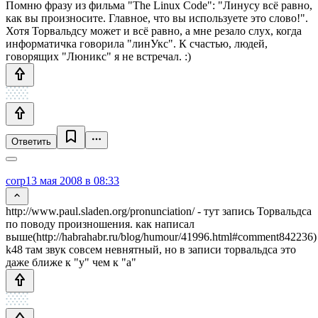
Помню фразу из фильма "The Linux Code": "Линусу всё равно,
как вы произносите. Главное, что вы используете это слово!".
Хотя Торвальдсу может и всё равно, а мне резало слух, когда
информатичка говорила "линУкс". К счастью, людей,
говорящих "Люникс" я не встречал. :)
Ответить
corp
13 мая 2008 в 08:33
http://www.paul.sladen.org/pronunciation/ - тут запись Торвальдса
по поводу произношения. как написал
выше(http://habrahabr.ru/blog/humour/41996.html#comment842236)
k48 там звук совсем невнятный, но в записи торвальдса это
даже ближе к "у" чем к "а"