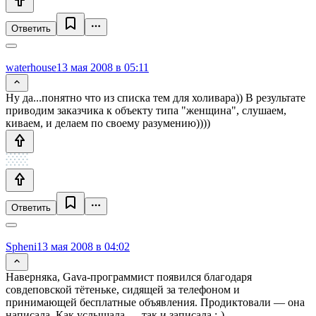
Ответить
waterhouse
13 мая 2008 в 05:11
Ну да...понятно что из списка тем для холивара)) В результате
приводим заказчика к объекту типа "женщина", слушаем,
киваем, и делаем по своему разумению))))
Ответить
Spheni
13 мая 2008 в 04:02
Наверняка, Gava-программист появился благодаря
совдеповской тётеньке, сидящей за телефоном и
принимающей бесплатные объявления. Продиктовали — она
написала. Как услышала — так и записала ;-)