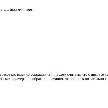
для аккумулятора.
cc
ересовало именно сокращение fn. Будем считать, что с ним все я
оисках примера, не обратил внимания, что оно исключительно к r