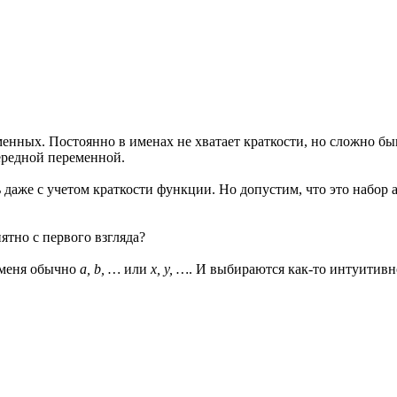
енных. Постоянно в именах не хватает краткости, но сложно быв
ередной переменной.
 даже с учетом краткости функции. Но допустим, что это набор 
тно с первого взгляда?
 меня обычно
a, b, …
или
x, y, …
. И выбираются как-то интуитивн