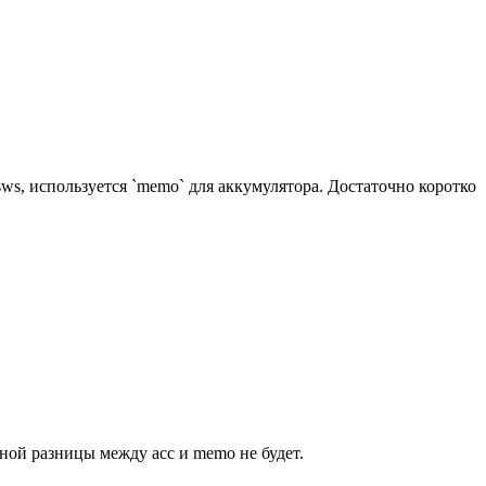
ssws, используется `memo` для аккумулятора. Достаточно коротко
льной разницы между acc и memo не будет.