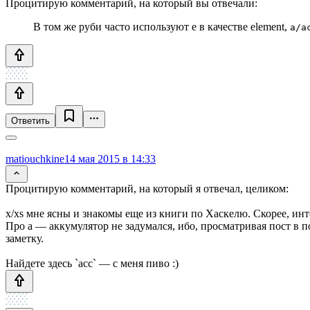
Процитирую комментарий, на который вы отвечали:
В том же руби часто используют e в качестве element,
a/a
Ответить
matiouchkine
14 мая 2015 в 14:33
Процитирую комментарий, на который я отвечал, целиком:
x/xs мне ясны и знакомы еще из книги по Хаскелю. Скорее, инт
Про a — аккумулятор не задумался, ибо, просматривая пост в п
заметку.
Найдете здесь `acc` — с меня пиво :)