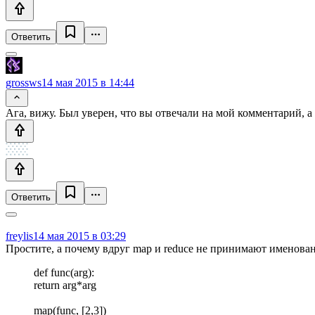
Ответить
grossws
14 мая 2015 в 14:44
Ага, вижу. Был уверен, что вы отвечали на мой комментарий, 
Ответить
freylis
14 мая 2015 в 03:29
Простите, а почему вдруг map и reduce не принимают именова
def func(arg):
return arg*arg
map(func, [2,3])