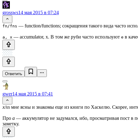
grossws
14 мая 2015 в 07:24
— function/functions; сокращения такого вида часто испо
fn/fns
— accumulator, x. В том же руби часто используют
в каче
a, x
e
Ответить
gwer
14 мая 2015 в 07:41
x/xs
мне ясны и знакомы еще из книги по Хаскелю. Скорее, ин
Про
a
— аккумулятор не задумался, ибо, просматривая пост в 
заметку.