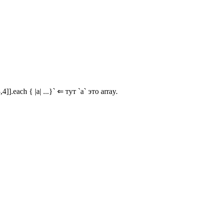
].each { |a| ...}` ⇐ тут `a` это array.