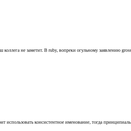
ваш коллега не заметит. В ruby, вопреки огульному заявлению gro
е стоит использовать консистентное именование, тогда принципиа