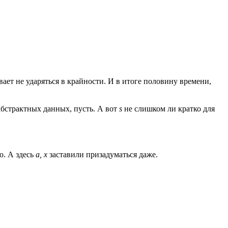
ает не ударяться в крайности. И в итоге половину времени,
абстрактных данных, пусть. А вот
s
не слишком ли кратко для
о. А здесь
a, x
заставили призадуматься даже.