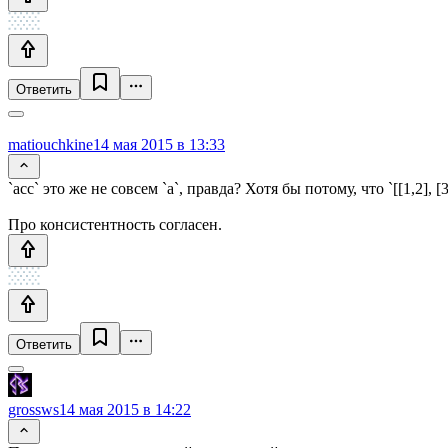
Ответить
matiouchkine
14 мая 2015 в 13:33
`acc` это же не совсем `a`, правда? Хотя бы потому, что `[[1,2], [3,4]
Про консистентность согласен.
Ответить
grossws
14 мая 2015 в 14:22