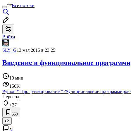
Все потоки
Войти
SLY_G
13 мая 2015 в 23:25
Введение в функциональное программи
10 мин
156K
Python
*
Программирование
*
Функциональное программиров
Перевод
+27
550
51