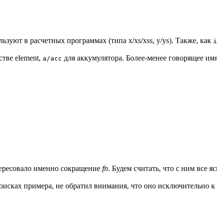
льзуют в расчетных программах (типа x/xs/xss, y/ys). Также, как
i
стве element,
для аккумулятора. Более-менее говорящее имя 
a/acc
тересовало именно сокращение
fn
. Будем считать, что с ним все яс
поисках примера, не обратил внимания, что оно исключительно к