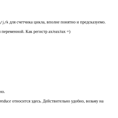
для счетчика цикла, вполне понятно и предсказуемо.
/j/k
переменной. Как регистр ax/eax/rax =)
но.
reduce
относится здесь. Действительно удобно, возьму на