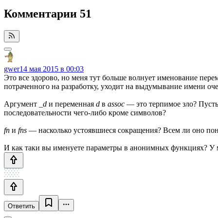
Комментарии
51
gwer
14 мая 2015 в 00:03
Это все здорово, но меня тут больше волнует именование перем
потраченного на разработку, уходит на выдумывание имени оч
Аргумент
_d
и переменная
d
в
assoc
— это терпимое зло? Пусть
последовательности чего-либо кроме символов?
fn
и
fns
— насколько устоявшиеся сокращения? Всем ли оно поня
И как таки вы именуете параметры в анонимных функциях? У
Ответить