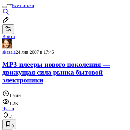
Все потоки
Войти
skazala
24 янв 2007 в 17:45
MP3-плееры нового поколения —
движущая сила рынка бытовой
электроники
1 мин
1.2K
Чулан
-1
0