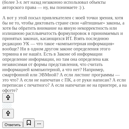
(более 3-х лет назад незаконно использовал объекты
авторского права — ну, вы понимаете :) ).
А вот у этой посыл привлекателен с моей точки зрения, хотя
бы не то, чтобы диктовать стране свои «айтишные» законы, а
хотя бы обратить внимание на явную некорректность или
излишнюю расплывчатость формулировок в принимаемых и
принятых законах, касающихся ИТ. Взять последнюю
редакцию УК — что такое «компьютерная информация»
вообще? Ни в одном другом законе определения этого
термина я не нашёл. Есть в Законе об информации
определение информации, но там она определена как
независимая от формы представления, что считать
информацией компьютерной, а что нет? Например,
смартфонной или ЭВМной? А если листинг программы —
это что? А если не напечатан с ПК, а от руки написан? А если
переписан с печатного? А если напечатан не на принтере, а на
офсете?
Ответить