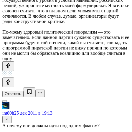
государственного уровня в условии нынешних российских
реалий, уж простите мутность моей формулировки. Я все-таки
склонен считать, что в главном цели упомянутых партий
отличаются. В любом случае, думаю, организаторы будут
рады конструктивной критике.
По-моему здоровый политический плюрализм — это
замечательно. Если данной партии суждено существовать и ее
программа будет в той степени, какой вы считаете, совпадать
с программой пиратской партии не вижу причин по которым
они не могли бы образовать коалицию или вообще слиться в
одну.
Ответить
int80h
25 дек 2011 в 19:13
А почему они должны идти под одним флагом?