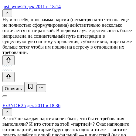
just_wow
25 дек 2011 в 18:14
Ну и от себя, программа партии (несмотря на то что она еще
не полностью сформулирована) действительно несколько
отличается от пиратской. В первом случае деятельность более
направлена на созидательный путь интеграции в
существующую систему управления, субъективно, пираты же
больше хотят чтобы им пошли на встречу в отношении их
требований.
Ответить
Ex3NDR
25 дек 2011 в 18:36
А что? не каждая партия хочет быть, что бы ее требования
выполняли? И кто стоит за этой «партией»? Счас наплодите
сотню партий, которые будут делать одно и то же — хотите
делать делайте в одной профильной — в пиратской (как во