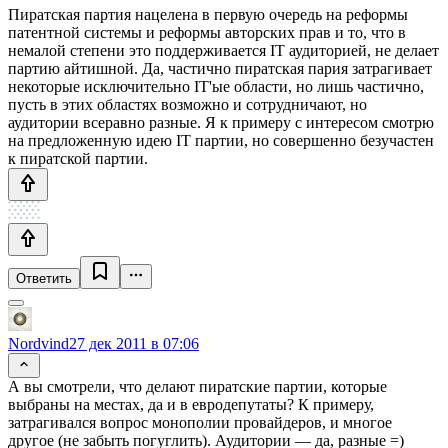
Пиратская партия нацелена в первую очередь на реформы
патентной системы и реформы авторских прав и то, что в
немалой степени это поддерживается IT аудиторией, не делает
партию айтишной. Да, частично пиратская пария затрагивает
некоторые исключительно IT'ые области, но лишь частично,
пусть в этих областях возможно и сотрудничают, но
аудитории всеравно разные. Я к примеру с интересом смотрю
на предложенную идею IT партии, но совершенно безучастен
к пиратской партии.
Ответить
Nordvind
27 дек 2011 в 07:06
А вы смотрели, что делают пиратские партии, которые
выбраны на местах, да и в евродепутаты? К примеру,
затрагивался вопрос монополии провайдеров, и многое
другое (не забыть погуглить). Аудитории — да, разные =)