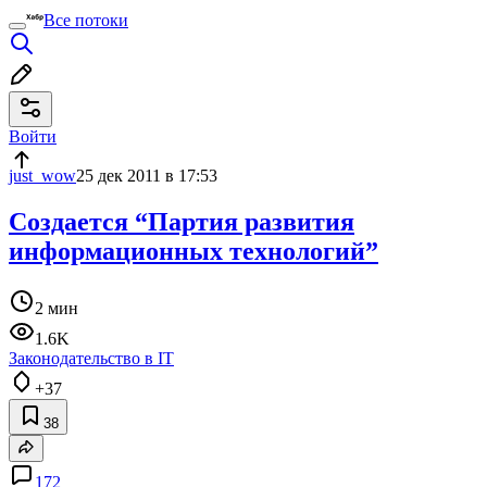
Все потоки
Войти
just_wow
25 дек 2011 в 17:53
Создается “Партия развития
информационных технологий”
2 мин
1.6K
Законодательство в IT
+37
38
172