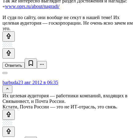
Так же интересно выглядит раздел Достижения и наглады:
«
www.oprs.ru/about/nagradi/
И судя по сайту, они вообще не секут в нашей теме! Их
целевая аудитория — госкорпорации. Не очень ясно зачем им
это.
Ответить
barbuda
23 авг 2012 в 06:35
Их целевая аудитория — работники компаний, входящих в
Связьинвест, и Почта России.
Кстати, Почта России — это не ИТ-отрасль, это связь.