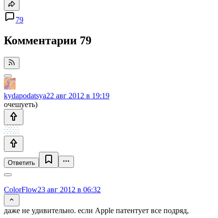
79
Комментарии
79
kydapodatsya
22 авг 2012 в 19:19
очешуеть)
Ответить
ColorFlow
23 авг 2012 в 06:32
даже не удивительно. если Apple патентует все подряд,