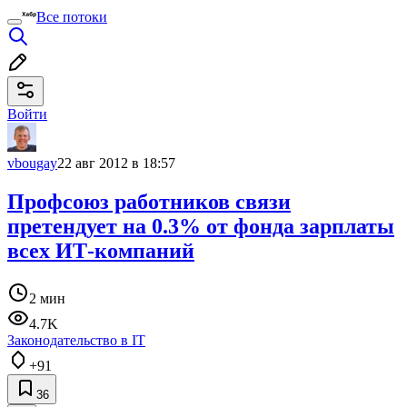
Все потоки
Войти
vbougay
22 авг 2012 в 18:57
Профсоюз работников связи
претендует на 0.3% от фонда зарплаты
всех ИТ-компаний
2 мин
4.7K
Законодательство в IT
+91
36