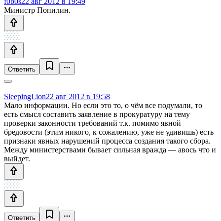
f0b0s
22 авг 2012 в 19:49
Министр Попилин.
Ответить
SleepingLion
22 авг 2012 в 19:58
Мало информации. Но если это то, о чём все подумали, то
есть смысл составить заявление в прокуратуру на тему
проверки законности требований т.к. помимо явной
бредовости (этим никого, к сожалению, уже не удивишь) есть
признаки явных нарушений процесса создания такого сбора.
Между министерствами бывает сильная вражда — авось что и
выйдет.
Ответить