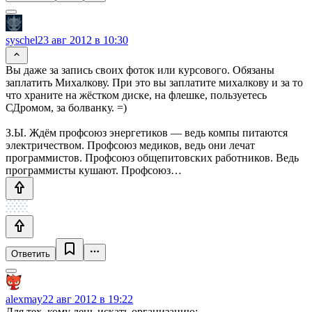
syschel
23 авг 2012 в 10:30
Вы даже за запись своих фоток или курсового. Обязаны
заплатить Михалкову. При это вы заплатите михалкову и за то
что храните на жёстком диске, на флешке, пользуетесь
СДромом, за болванку. =)
З.Ы. Ждём профсоюз энергетиков — ведь компы питаются
электричеством. Профсоюз медиков, ведь они лечат
программистов. Профсоюз общепитовских работников. Ведь
программисты кушают. Профсоюз…
Ответить
alexmay
22 авг 2012 в 19:22
Для тех, кому лень искать организацию: