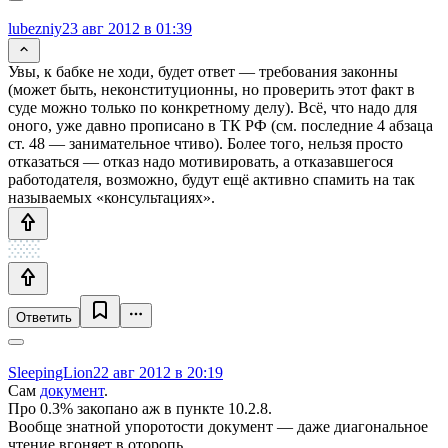
lubezniy
23 авг 2012 в 01:39
Увы, к бабке не ходи, будет ответ — требования законны
(может быть, неконституционны, но проверить этот факт в
суде можно только по конкретному делу). Всё, что надо для
оного, уже давно прописано в ТК РФ (см. последние 4 абзаца
ст. 48 — занимательное чтиво). Более того, нельзя просто
отказаться — отказ надо мотивировать, а отказавшегося
работодателя, возможно, будут ещё активно спамить на так
называемых «консультациях».
Ответить
SleepingLion
22 авг 2012 в 20:19
Сам
документ
.
Про 0.3% закопано аж в пункте 10.2.8.
Вообще знатной упоротости документ — даже диагональное
чтение вгоняет в оторопь.