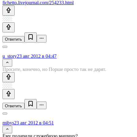
fichetto.livejournal.com/254233.html
Ответить
u_story
23 авг 2012 в 04:47
Просите, конечно, но Порше просто так не дарят.
Ответить
mibys
23 авг 2012 в 04:51
Ему подарили служебную машину?