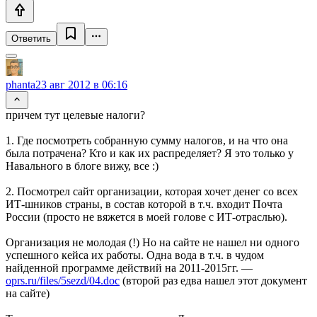
Ответить
phanta
23 авг 2012 в 06:16
причем тут целевые налоги?
1. Где посмотреть собранную сумму налогов, и на что она
была потрачена? Кто и как их распределяет? Я это только у
Навального в блоге вижу, все :)
2. Посмотрел сайт организации, которая хочет денег со всех
ИТ-шников страны, в состав которой в т.ч. входит Почта
России (просто не вяжется в моей голове с ИТ-отраслью).
Организация не молодая (!) Но на сайте не нашел ни одного
успешного кейса их работы. Одна вода в т.ч. в чудом
найденной программе действий на 2011-2015гг. —
oprs.ru/files/5sezd/04.doc
(второй раз едва нашел этот документ
на сайте)