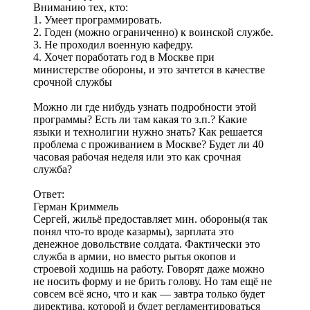
Вниманию тех, кто:
1. Умеет программировать.
2. Годен (можно ограниченно) к воинской службе.
3. Не проходил военную кафедру.
4. Хочет поработать год в Москве при
министерстве обороны, и это зачтется в качестве
срочной службы
Можно ли где нибудь узнать подробности этой
программы? Есть ли там какая то з.п.? Какие
языки и технолигии нужно знать? Как решается
проблема с проживанием в Москве? Будет ли 40
часовая рабочая неделя или это как срочная
служба?
Ответ:
Герман Криммель
Сергей, жильё предоставляет мин. обороны(я так
понял что-то вроде казармы), зарплата это
денежное довольствие солдата. Фактически это
служба в армии, но вместо рытья окопов и
строевой ходишь на работу. Говорят даже можно
не носить форму и не брить голову. Но там ещё не
совсем всё ясно, что и как — завтра только будет
директива, которой и будет регламентироваться