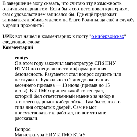
В завершение могу сказать, что считаю эту возможность
отличным вариантом. Если бы я соответствовал критериям,
сам с удовольствием записался бы. Где ещё предложат
заниматься любимым делом на благо Родины, да ещё и службу
в армии проходить?
UPD
: вот нашёл в комментариях к посту "
о кибервойсках
"
следующие слова:
Комментарий
enotys
Я в этом году закончил магистратуру СПб НИУ
ИТМО по специальности информационная
безопасность. Разумеется стал вопрос служить или
не служить. Буквально за 2 дня до окончания
весеннего призыва — 13 июля (призыв до 15
июля). В ИТМО пришел какой то генерал,
который был ответственный именно за набор в
эти «легендарные» кибервойска. Там было, что то
типа дня открытых дверей. Сам не мог
присутствовать т.к. работал, но вот что мне
рассказали.
Вопрос:
Магистратура НИУ ИТМО КТиУ