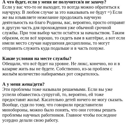
А что будет, если у меня не получится/я не захочу?
Если у вас что-то не выходит, то всегда можно обратиться к
научруку. В любом случае за это наказывать не будут =) Если
же вы изъявляете нежелание продолжать научную
деятельность на благо Родины, вас, вероятно, просто отправят
в другую часть для прохождения уже обычной срочной
службы. При том выбор части остаётся за начальством. Таким
образом, если всё хорошо, то сидеть вам в каптёрке, а вот если
имели место случаи нарушения дисциплины, то могут
отправить служить куда подальше и в часть похуже.
Какие условия на месте службы?
Обещали, что всё будет на уровне. Не люкс, конечно, но и в
казарме жить вы не будете. Собственно, из-за проблем с
жильём количество набираемых рот сократилось.
А у меня жена/дети?
Эти проблемы тоже называли решаемыми. Если вы уже
успели обзавестись супругой, то, вероятно, ей тоже
предоставят жильё. Касательно детей ничего не могу сказать.
Вообще, судя по тому, что говорили представители
минобороны, можно было понять, что они готовы решать
проблемы научных работников. Главное чтобы последние
усердно делали свою работу.