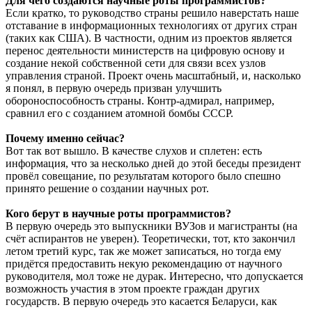
Для чего создаются научные роты программистов?
Если кратко, то руководство страны решило наверстать наше
отставание в информационных технологиях от других стран
(таких как США). В частности, одним из проектов является
перенос деятельности министерств на цифровую основу и
создание некой собственной сети для связи всех узлов
управления страной. Проект очень масштабный, и, насколько
я понял, в первую очередь призван улучшить
обороноспособность страны. Контр-адмирал, например,
сравнил его с созданием атомной бомбы СССР.
Почему именно сейчас?
Вот так вот вышло. В качестве слухов и сплетен: есть
информация, что за несколько дней до этой беседы президент
провёл совещание, по результатам которого было спешно
принято решение о создании научных рот.
Кого берут в научные роты программистов?
В первую очередь это выпускники ВУЗов и магистранты (на
счёт аспирантов не уверен). Теоретически, тот, кто закончил
летом третий курс, так же может записаться, но тогда ему
придётся предоставить некую рекомендацию от научного
руководителя, мол тоже не дурак. Интересно, что допускается
возможность участия в этом проекте граждан других
государств. В первую очередь это касается Беларуси, как