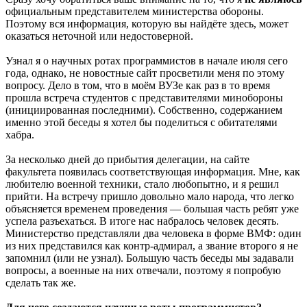
официальным представителем министерства обороны.
Поэтому вся информация, которую вы найдёте здесь, может
оказаться неточной или недостоверной.
Узнал я о научных ротах программистов в начале июля сего
года, однако, не новостные сайт просветили меня по этому
вопросу. Дело в том, что в моём ВУЗе как раз в то время
прошла встреча студентов с представителями минобороны
(инициированная последними). Собственно, содержанием
именно этой беседы я хотел бы поделиться с обитателями
хабра.
За несколько дней до прибытия делегации, на сайте
факультета появилась соответствующая информация. Мне, как
любителю военной техники, стало любопытно, и я решил
прийти. На встречу пришло довольно мало народа, что легко
объясняется временем проведения — большая часть ребят уже
успела разъехаться. В итоге нас набралось человек десять.
Министерство представляли два человека в форме ВМФ: один
из них представился как контр-адмирал, а звание второго я не
запомнил (или не узнал). Большую часть беседы мы задавали
вопросы, а военные на них отвечали, поэтому я попробую
сделать так же.