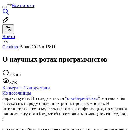
Все потоки
Войти
Centimo
16 авг 2013 в 15:11
О научных ротах программистов
5 мин
87K
Карьера в IT-индустрии
Из песочницы
Здравствуйте. По следам поста "
о кибервойсках
" хотелось бы
рассказать народу о научных ротах программистов. В
интернете на эту тему есть некоторая информация, но я решил
написать эту статейку, чтобы расставить точки (почти все) над
i.
Сразу хочу обратиться ваше внимание на то, что я
не являюсь