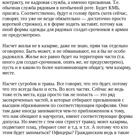
контракту, не кадровая служба, а именно призывная. Т.е.
обычная служба рядовым в необычной роте. Будет КМБ,
присяга. Соответственно, будут и голову брить (хотя сейчас,
говорят, это уже не везде обязательно — достаточно просто
короткой стрижки), и в форме ходить заставят, потому как
иной формы одежды для рядовых солдат-срочников в армии
не предусмотрено.
Насчет жилья не в казарме, даже не знаю, прям так отдельно
оговорено. Быть может, и не обманывают, но я бы не особо
радовался. Жилье все равно будет на территории части (т.к.
иного для солдат-срочников, опять же, не предусмотрено),
пусть и в каком-то более напоминающем общагу, чем казарму,
месте.
Насчет сугробов и травы. Все говорят, что это будет, потому
что это всегда было и есть. Во всех частях. Сейчас же ведь
тоже есть места, куда просто так не попасть — это ряд
засекреченных частей, в которые отбирают призывников с
высшим образованием по соответствующим профилям. Они
там даже иногда занимаются чем-то приближенном к тому,
что нам обещают в научротах, имеют соответствующие формы
допуска. Но вместе с тем они стригут травку, моют казармы,
подметают плац, убирают снег и т.д. и т.п. А потому что кто
этим будет заниматься? Офицеры? Гражданским ведь в такие