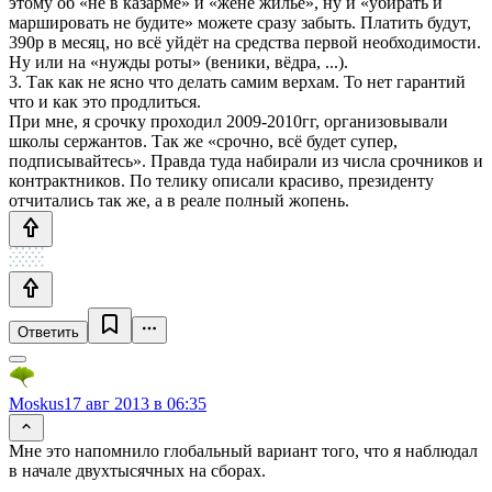
этому об «не в казарме» и «жене жильё», ну и «убирать и
маршировать не будите» можете сразу забыть. Платить будут,
390р в месяц, но всё уйдёт на средства первой необходимости.
Ну или на «нужды роты» (веники, вёдра, ...).
3. Так как не ясно что делать самим верхам. То нет гарантий
что и как это продлиться.
При мне, я срочку проходил 2009-2010гг, организовывали
школы сержантов. Так же «срочно, всё будет супер,
подписывайтесь». Правда туда набирали из числа срочников и
контрактников. По телику описали красиво, президенту
отчитались так же, а в реале полный жопень.
Ответить
Moskus
17 авг 2013 в 06:35
Мне это напомнило глобальный вариант того, что я наблюдал
в начале двухтысячных на сборах.