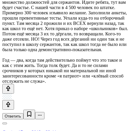
множество должностей для сержантов. Идите ребята, тут вам
будет счастье. С нашей части в 4 500 человек по штатке.
Примерно 300 человек изъявило желание. Заполнили анкеты,
прошли превентивные тесты. Уехали куда-то на отборочный
пункт. Там месяца 2 прожили и их ВСЕХ вернули назад, так
как школ то ещё нет. Хотя приказ о наборе «школьников» был.
Потом ещё месяца 3 их то дёргали, то возвращали. Кого-то
даже отсеяли. НО! Через год всех дёрганий ни один так и не
поступил в школу сержантов, так как школ тогда не было или
была только одна демонстративно-показательная.
Год — два, когда там действительно поймут что это такое и
как с этим жить. Тогда толк будет. Да и то не силами
срочников у которых никакой ни материальной ни иной
заинтересованности кроме «я патриот» или «клёвый способ
отслужить не служа».
Ответить