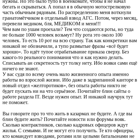
нужны. Но это было тупо в военкомате, чтобы я не начал
бегать и скрываться. А попал я в обычную мотострелковую
часть обычным рядовым. По распределению меня воткнули
гранатомётчиком в отдельный взвод АГС. Потом, через месяц,
перевели медиком, бля, МЕДИКОМ и меня!!!
Чем вам по ушам проехали? Тем что создаются роты, но туда
не больше 1000 человек возьмут? Ну рота это около 100
человек. То есть 10 рот на всю страну. Так как конкретики вам
никакой не обозначили, а тупо размытые фразы «всё будет
хорошо». То идёт тупое отрабатывание приказа сверху. Без
какого-то реального понимания что и как нужно делать.
Списывать ан секретность тут толку нету. Ибо вояки сами ещё
ничего не знают.
У вас судя по всему очень мало жизненного опыта именно
работы во взрослой жизни. Ибо даже в задрипанной канторе в
новый отдел «желторотиков», без опыта работы никто не
будет пускать ни на что серьёзное. Почитайте блин сайты о
работе раздела IT. Везде нужен опыт. И никакой научрук тут
не поможет.
Вы говорите про то что жить в казармах не будите. А где вы
блин будите жить? Почитайте новости или форумы вояк.
Сколько контрактников, сколько кадровых офицеров ждут
жилья. С семьями. И не могут его получить. Те кто офицеры,
кто командует взводами, ротами или целыми батальонами не