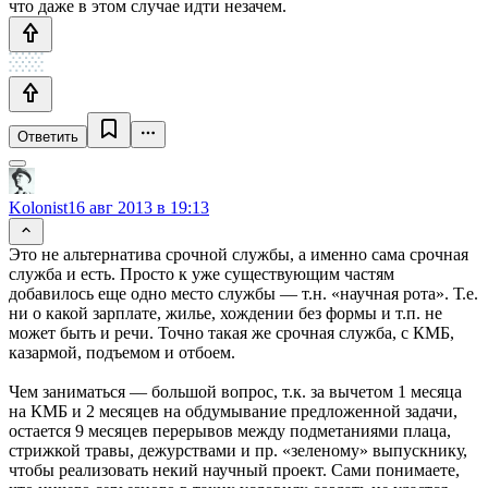
что даже в этом случае идти незачем.
Ответить
Kolonist
16 авг 2013 в 19:13
Это не альтернатива срочной службы, а именно сама срочная
служба и есть. Просто к уже существующим частям
добавилось еще одно место службы — т.н. «научная рота». Т.е.
ни о какой зарплате, жилье, хождении без формы и т.п. не
может быть и речи. Точно такая же срочная служба, с КМБ,
казармой, подъемом и отбоем.
Чем заниматься — большой вопрос, т.к. за вычетом 1 месяца
на КМБ и 2 месяцев на обдумывание предложенной задачи,
остается 9 месяцев перерывов между подметаниями плаца,
стрижкой травы, дежурствами и пр. «зеленому» выпускнику,
чтобы реализовать некий научный проект. Сами понимаете,