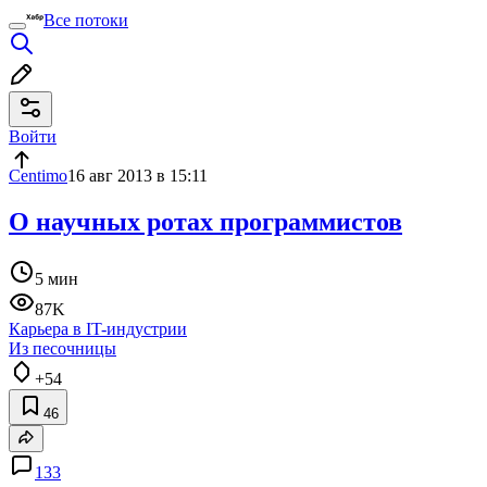
Все потоки
Войти
Centimo
16 авг 2013 в 15:11
О научных ротах программистов
5 мин
87K
Карьера в IT-индустрии
Из песочницы
+54
46
133