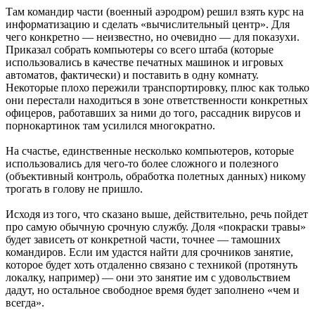
Там командир части (военный аэродром) решил взять курс на
информатизацию и сделать «вычислительный центр». Для
чего конкретно — неизвестно, но очевидно — для показухи.
Приказал собрать компьютеры со всего штаба (которые
использовались в качестве печатных машинок и игровых
автоматов, фактически) и поставить в одну комнату.
Некоторые плохо пережили транспортировку, плюс как только
они перестали находиться в зоне ответственности конкретных
офицеров, работавших за ними до того, рассадник вирусов и
порнокартинок там усилился многократно.
На счастье, единственные несколько компьютеров, которые
использовались для чего-то более сложного и полезного
(объективный контроль, обработка полетных данных) никому
трогать в голову не пришло.
Исходя из того, что сказано выше, действительно, речь пойдет
про самую обычную срочную службу. Доля «покраски травы»
будет зависеть от конкретной части, точнее — тамошних
командиров. Если им удастся найти для срочников занятие,
которое будет хоть отдаленно связано с техникой (протянуть
локалку, например) — они это занятие им с удовольствием
дадут, но остальное свободное время будет заполнено «чем и
всегда».