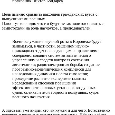
полковник Виктор Бондарев.
Цель именно сравнить выходцев гражданских вузов с
выпускниками военных.
Плюс тут же видно что им будут не замполитов ставить с
зампотехами на роль научруков, а преподавателей.
Военнослужащие научной роты в Воронеже будут
заниматься, в частности, решением научно-
прикладных задач по следующим направлениям:
совершенствование систем автоматического
управлениям и средств контроля состояния
авиатехники; радиоэлектронная борьба; создание
программно-моделирующих комплексов для
исследования динамики полета самолетов;
проведение расчетно-экспериментальных
исследований способов повышения
эффективности силовых установок воздушных
судов; оценка летной годности воздушных судов
военного назначения.
А здесь мы уже видим кто им нужен и для чего. Естественно
говорить о реальных результатах тут глупо. Ибо это работа