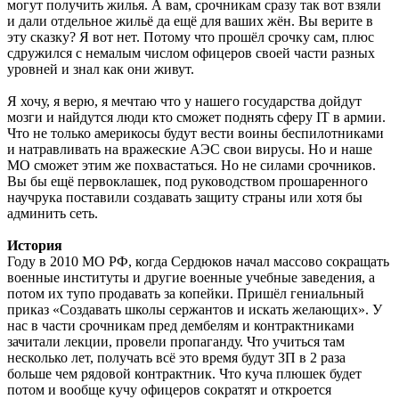
могут получить жилья. А вам, срочникам сразу так вот взяли
и дали отдельное жильё да ещё для ваших жён. Вы верите в
эту сказку? Я вот нет. Потому что прошёл срочку сам, плюс
сдружился с немалым числом офицеров своей части разных
уровней и знал как они живут.
Я хочу, я верю, я мечтаю что у нашего государства дойдут
мозги и найдутся люди кто сможет поднять сферу IT в армии.
Что не только америкосы будут вести воины беспилотниками
и натравливать на вражеские АЭС свои вирусы. Но и наше
МО сможет этим же похвастаться. Но не силами срочников.
Вы бы ещё первоклашек, под руководством прошаренного
научрука поставили создавать защиту страны или хотя бы
админить сеть.
История
Году в 2010 МО РФ, когда Сердюков начал массово сокращать
военные институты и другие военные учебные заведения, а
потом их тупо продавать за копейки. Пришёл гениальный
приказ «Создавать школы сержантов и искать желающих». У
нас в части срочникам пред дембелям и контрактниками
зачитали лекции, провели пропаганду. Что учиться там
несколько лет, получать всё это время будут ЗП в 2 раза
больше чем рядовой контрактник. Что куча плюшек будет
потом и вообще кучу офицеров сократят и откроется