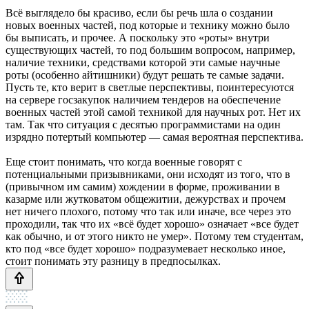
Всё выглядело бы красиво, если бы речь шла о создании
новых военных частей, под которые и технику можно было
бы выписать, и прочее. А поскольку это «роты» внутри
существующих частей, то под большим вопросом, например,
наличие техники, средствами которой эти самые научные
роты (особенно айтишники) будут решать те самые задачи.
Пусть те, кто верит в светлые перспективы, поинтересуются
на сервере госзакупок наличием тендеров на обеспечение
военных частей этой самой техникой для научных рот. Нет их
там. Так что ситуация с десятью программистами на один
изрядно потертый компьютер — самая вероятная перспектива.
Еще стоит понимать, что когда военные говорят с
потенциальными призывниками, они исходят из того, что в
(привычном им самим) хождении в форме, проживании в
казарме или жутковатом общежитии, дежурствах и прочем
нет ничего плохого, потому что так или иначе, все через это
проходили, так что их «всё будет хорошо» означает «все будет
как обычно, и от этого никто не умер». Потому тем студентам,
кто под «все будет хорошо» подразумевает несколько иное,
стоит понимать эту разницу в предпосылках.