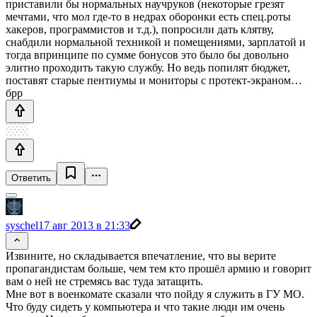
приставили бы нормальных научруков (некоторые грезят
мечтами, что мол где-то в недрах оборонки есть спец.роты
хакеров, программистов и т.д.), попросили дать клятву,
снабдили нормальной техникой и помещениями, зарплатой и
тогда впринципе по сумме бонусов это было бы довольно
элитно проходить такую службу. Но ведь попилят бюджет,
поставят старые пентиумы и мониторы с протект-экраном…
брр
Ответить
syschel
17 авг 2013 в 21:33
Извините, но складывается впечатление, что вы верите
пропагандистам больше, чем тем кто прошёл армию и говорит
вам о ней не стремясь вас туда затащить.
Мне вот в военкомате сказали что пойду я служить в ГУ МО.
Что буду сидеть у компьютера и что такие люди им очень