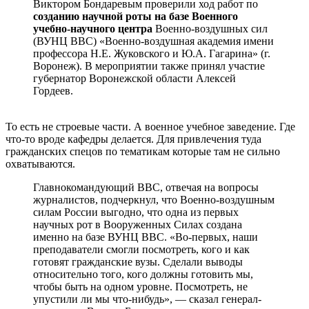
Виктором Бондаревым проверили ход работ по
созданию научной роты на базе Военного
учебно-научного центра
Военно-воздушных сил
(ВУНЦ ВВС) «Военно-воздушная академия имени
профессора Н.Е. Жуковского и Ю.А. Гагарина» (г.
Воронеж). В мероприятии также принял участие
губернатор Воронежской области Алексей
Гордеев.
То есть не строевые части. А военное учебное заведение. Где
что-то вроде кафедры делается. Для привлечения туда
гражданских спецов по тематикам которые там не сильно
охватываются.
Главнокомандующий ВВС, отвечая на вопросы
журналистов, подчеркнул, что Военно-воздушным
силам России выгодно, что одна из первых
научных рот в Вооруженных Силах создана
именно на базе ВУНЦ ВВС. «Во-первых, наши
преподаватели смогли посмотреть, кого и как
готовят гражданские вузы. Сделали выводы
относительно того, кого должны готовить мы,
чтобы быть на одном уровне. Посмотреть, не
упустили ли мы что-нибудь», — сказал генерал-