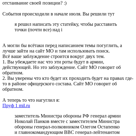
отстаивание своей позиции? :)
События происходили в начале июля. Вы решили тут
я решил написать эту статейку, чтобы расставить
точки (почти все) над i
А могли бы всётаки перед написанием темы погуглить, а
лучше зайти на сайт МО и там использовать поиск.
Всё ваше заблуждение строится вокруг двух тем.
1. Вы убеждаете нас что эти роты будут в армии,
действующей. Но это заблуждение. Сайт МО говорит об
обратном.
2. Вы уверены что кто будет их проходить будет на правах где-
то в районе офицерского состава. Сайт МО говорит об
обратном.
А теперь то что нагуглил я:
Пруф 1 mil.ru
заместитель Министра обороны РФ генерал армии
Николай Панков вместе с заместителем Министра
обороны генерал-полковником Олегом Остапенко
и главнокомандующим ВВС генерал-лейтенантом