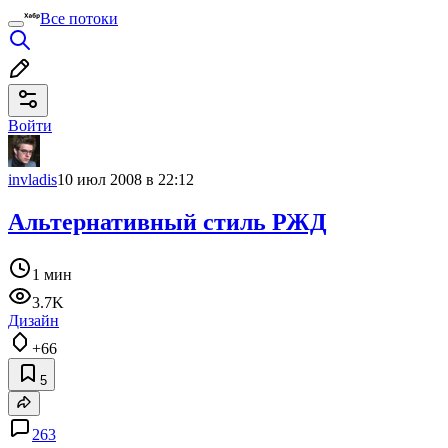
Все потоки
Войти
invladis
10 июл 2008 в 22:12
Альтернативный стиль РЖД
1 мин
3.7K
Дизайн
+66
5
263