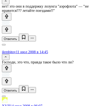
нет! это они в поддержку лозунга "аэрофлота" — "не
нравится??? летайте поездами!!"
Ответить
ilembitov
11 июл 2008 в 14:45
Господи, это что, правда такое было что ли?
Ответить
XVII
14 июл 2008 в 06:07