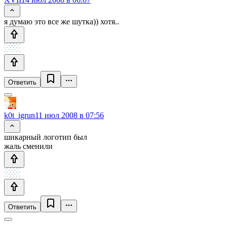
я думаю это все же шутка)) хотя..
Ответить
k0t_igrun
11 июл 2008 в 07:56
шикарный логотип был
жаль сменили
Ответить