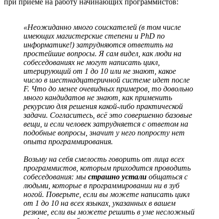
при приеме на работу начинающих программистов:
«Неожиданно много соискателей (в том числе
имеющих магистерские степени и PhD по
информатике!) затрудняются ответить на
простейшие вопросы. Я сам видел, как люди на
собеседованиях не могут написать цикл,
итерирующий от 1 до 10 или не знают, какое
число в шестнадцатеричной системе идет после
F. Что до менее очевидных примеров, то довольно
много кандидатов не знают, как применить
рекурсию для решения какой-либо практической
задачи. Согласитесь, всё это совершенно базовые
вещи, и если человек затрудняется с ответом на
подобные вопросы, значит у него попросту нет
опыта программирования.
Возьму на себя смелость говорить от лица всех
программистов, которым приходится проводить
собеседования: мы
страшно устали
общаться с
людьми, которые в программировании ни в зуб
ногой. Поверьте, если вы можете написать цикл
от 1 до 10 на всех языках, указанных в вашем
резюме, если вы можете решить в уме несложный