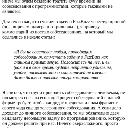
иначе мы будем бездарно тратить кучу времени на
собеседования с программистами, которые таковыми не
являются.
Для тех из вас, кто считает задачу о FizzBuzz чересчур простой
(она, впрочем, намеренно тривиальна), я приведу
комментарий из поста о собеседованиях, на который мы
ссылались в начале статьи:
«Я бы не советовал людям, проводящим
собеседования, отметать задачу о FizzBuzz как
слишком примитивную. Положитесь на нее, и вы
(как и я в свое время) будете неприятно удивлены,
увидев, насколько много соискателей не имеют
даже базовых навыков программирования»
Я считаю, что глупо проводить собеседование с человеком, не
посмотрев сначала его код. Процесс собеседований в нашей
фирме требует, чтобы кандидат предоставил нам фрагмент
своего кода еще до телефонного собеседования. А если дело
доходит до личного собеседования, то мы обязательно даем
кандидату небольшую задачу по программированию, которую
он должен решить при нас. Ничего сверхсложного, просто