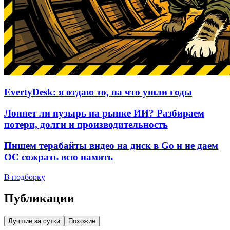
EvertyDesk: я отдаю то, на что ушли годы
Лопнет ли пузырь на рынке ИИ? Разбираем
потери, долги и производительность
Пишем терабайты видео на диск в Go и не даем
ОС сожрать всю память
В подборку
Публикации
Лучшие за сутки
Похожие