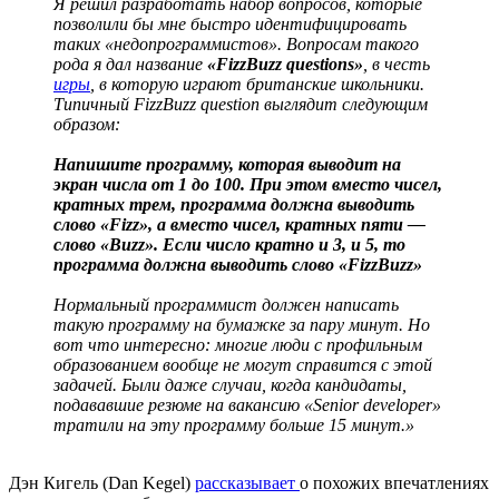
Я решил разработать набор вопросов, которые
позволили бы мне быстро идентифицировать
таких «недопрограммистов». Вопросам такого
рода я дал название
«FizzBuzz questions»
, в честь
игры
, в которую играют британские школьники.
Типичный FizzBuzz question выглядит следующим
образом:
Напишите программу, которая выводит на
экран числа от 1 до 100. При этом вместо чисел,
кратных трем, программа должна выводить
слово «Fizz», а вместо чисел, кратных пяти —
слово «Buzz». Если число кратно и 3, и 5, то
программа должна выводить слово «FizzBuzz»
Нормальный программист должен написать
такую программу на бумажке за пару минут. Но
вот что интересно: многие люди с профильным
образованием вообще не могут справится с этой
задачей. Были даже случаи, когда кандидаты,
подававшие резюме на вакансию «Senior developer»
тратили на эту программу больше 15 минут.»
Дэн Кигель (Dan Kegel)
рассказывает
о похожих впечатлениях