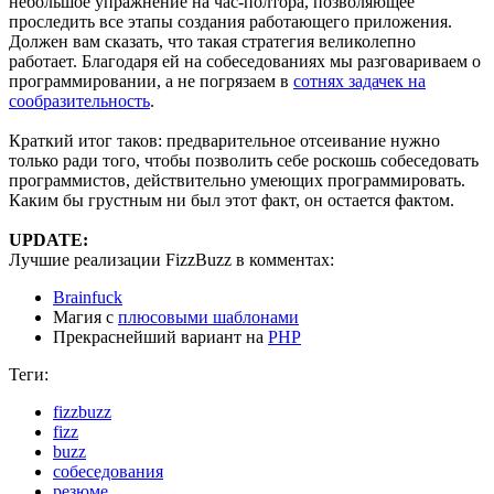
небольшое упражнение на час-полтора, позволяющее
проследить все этапы создания работающего приложения.
Должен вам сказать, что такая стратегия великолепно
работает. Благодаря ей на собеседованиях мы разговариваем о
программировании, а не погрязаем в
сотнях задачек на
сообразительность
.
Краткий итог таков: предварительное отсеивание нужно
только ради того, чтобы позволить себе роскошь собеседовать
программистов, действительно умеющих программировать.
Каким бы грустным ни был этот факт, он остается фактом.
UPDATE:
Лучшие реализации FizzBuzz в комментах:
Brainfuck
Магия с
плюсовыми шаблонами
Прекраснейший вариант на
PHP
Теги:
fizzbuzz
fizz
buzz
собеседования
резюме