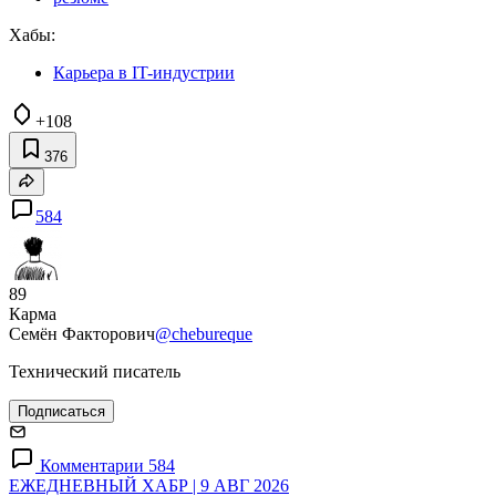
Хабы:
Карьера в IT-индустрии
+108
376
584
89
Карма
Семён Факторович
@chebureque
Технический писатель
Подписаться
Комментарии 584
ЕЖЕДНЕВНЫЙ ХАБР | 9 АВГ 2026