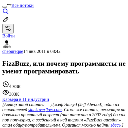
Все потоки
Войти
chebureque
14 янв 2011 в 08:42
FizzBuzz, или почему программисты не
умеют программировать
4 мин
303K
Карьера в IT-индустрии
[Автор этой статьи — Джеф Этвуд (Jeff Atwood), один из
основателей
stackoverflow.com
. Сама же статья, несмотря на
довольно приличный возраст (она написана в 2007 году) до сих
пор популярна, а введенный в ней термин «FizzBuzz question»
стал общеупотребительным. Оригинал можно найти
здесь
.]