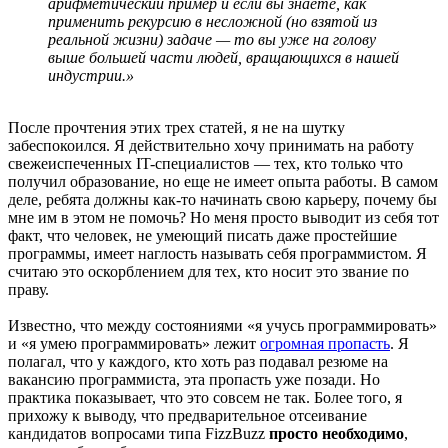
арифметический пример и если вы знаете, как
применить рекурсию в несложной (но взятой из
реальной жизни) задаче — то вы уже на голову
выше большей части людей, вращающихся в нашей
индустрии.»
После прочтения этих трех статей, я не на шутку
забеспокоился. Я действительно хочу принимать на работу
свежеиспеченных IT-специалистов — тех, кто только что
получил образование, но еще не имеет опыта работы. В самом
деле, ребята должны как-то начинать свою карьеру, почему бы
мне им в этом не помочь? Но меня просто выводит из себя тот
факт, что человек, не умеющий писать даже простейшие
программы, имеет наглость называть себя программистом. Я
считаю это оскорблением для тех, кто носит это звание по
праву.
Известно, что между состояниями «я учусь программировать»
и «я умею программировать» лежит
огромная пропасть
. Я
полагал, что у каждого, кто хоть раз подавал резюме на
вакансию программиста, эта пропасть уже позади. Но
практика показывает, что это совсем не так. Более того, я
прихожу к выводу, что предварительное отсеивание
кандидатов вопросами типа FizzBuzz
просто необходимо
,