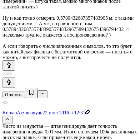
измерения» — штука такая, можно много знаков после
запятой писать )
Ну и как точно отмерять 0.5789432687357483905 м. с такими
допущениями… А уж, в сравнении с ним,
0.5789432687357483905574832967589432675439679443214
насколько труднее окажется к воспроизведению? )
А если говорить о числе записанных символов, то это будет
как китайская флешка с безлимитной емкостью — писать-то
можно, а вот прочесть не получится.
Ответить
RomanArzumanyan
22 июл 2016 в 12:31
Чисто из занудства — штангенциркуль даёт точность
измерения порядка 0.01 мм. Итого получаем 100к различимых
рисок на палке. Если применить ещё какой-нибудь