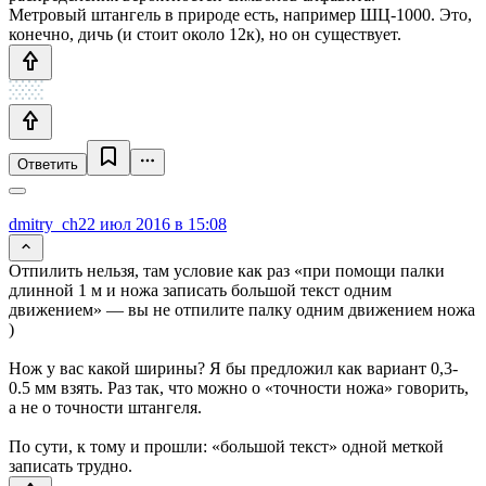
Метровый штангель в природе есть, например ШЦ-1000. Это,
конечно, дичь (и стоит около 12к), но он существует.
Ответить
dmitry_ch
22 июл 2016 в 15:08
Отпилить нельзя, там условие как раз «при помощи палки
длинной 1 м и ножа записать большой текст одним
движением» — вы не отпилите палку одним движением ножа
)
Нож у вас какой ширины? Я бы предложил как вариант 0,3-
0.5 мм взять. Раз так, что можно о «точности ножа» говорить,
а не о точности штангеля.
По сути, к тому и прошли: «большой текст» одной меткой
записать трудно.