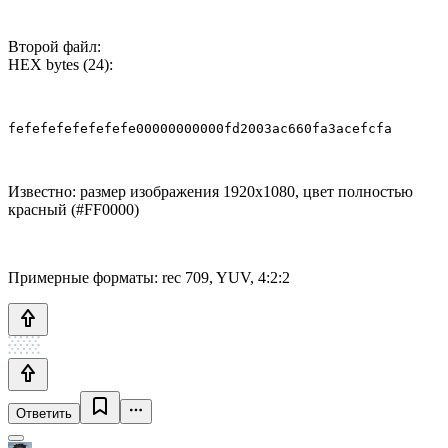
Второй файл:
HEX bytes (24):
fefefefefefefefe00000000000fd2003ac660fa3acefcfa
Известно: размер изображения 1920х1080, цвет полностью
красный (‪#‎FF0000‬)
Примерные форматы: rec 709, YUV, 4:2:2
Ответить