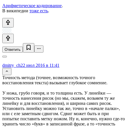
Арифметическое кодирование
.
В википедии
тоже есть
.
Ответить
dmitry_ch
22 июл 2016 в 11:41
Точность метода (точнее, возможность точного
восстановления текста) вызывает глубокое сомнение.
У ножа, грубо говоря, и то толщина есть. У линейки —
точность нанесения рисок (но мы, скажем, возьмем ту же
линейку и для восстановления), и ширина самих рисок.
Установить линейку можно так же, точно в «начале палки»,
или с еле заметным сдвигом. Сдвиг может быть и при
попытке поставить метку ножом. Ну и, конечно, нужно где-то
хранить число «букв» в записанной фразе, а то «точность