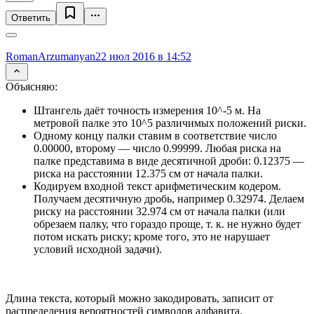
Ответить
RomanArzumanyan
22 июл 2016 в 14:52
Объясняю:
Штангель даёт точность измерения 10^-5 м. На
метровой палке это 10^5 различимых положений риски.
Одному концу палки ставим в соответствие число
0.00000, второму — число 0.99999. Любая риска на
палке представима в виде десятичной дроби: 0.12375 —
риска на расстоянии 12.375 см от начала палки.
Кодируем входной текст арифметическим кодером.
Получаем десятичную дробь, например 0.32974. Делаем
риску на расстоянии 32.974 см от начала палки (или
обрезаем палку, что гораздо проще, т. к. не нужно будет
потом искать риску; кроме того, это не нарушает
условий исходной задачи).
Длина текста, который можно закодировать, записит от
распределения вероятностей символов алфавита.