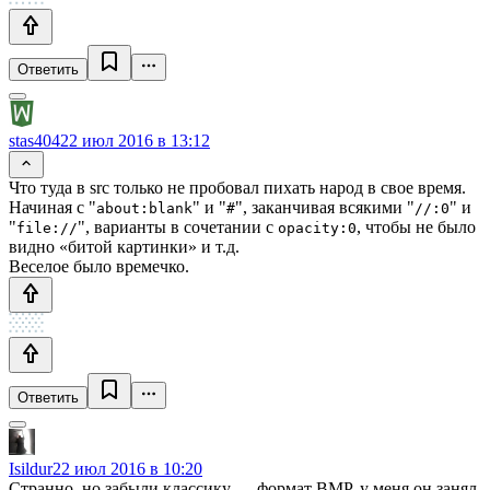
Ответить
stas404
22 июл 2016 в 13:12
Что туда в src только не пробовал пихать народ в свое время.
Начиная с "
" и "
", заканчивая всякими "
" и
about:blank
#
//:0
"
", варианты в сочетании с
, чтобы не было
file://
opacity:0
видно «битой картинки» и т.д.
Веселое было времечко.
Ответить
Isildur
22 июл 2016 в 10:20
Странно, но забыли классику — формат BMP, у меня он занял