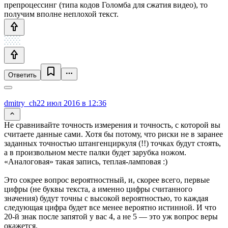
препроцессинг (типа кодов Голомба для сжатия видео), то
получим вполне неплохой текст.
Ответить
dmitry_ch
22 июл 2016 в 12:36
Не сравнивайте точность измерения и точность, с которой вы
считаете данные сами. Хотя бы потому, что риски не в заранее
заданных точностью штангенциркуля (!!) точках будут стоять,
а в произвольном месте палки будет зарубка ножом.
«Аналоговая» такая запись, теплая-ламповая :)
Это сокрее вопрос вероятностный, и, скорее всего, первые
цифры (не буквы текста, а именно цифры считанного
значения) будут точны с высокой вероятностью, то каждая
следующая цифра будет все менее вероятно истинной. И что
20-й знак после запятой у вас 4, а не 5 — это уж вопрос веры
окажется.