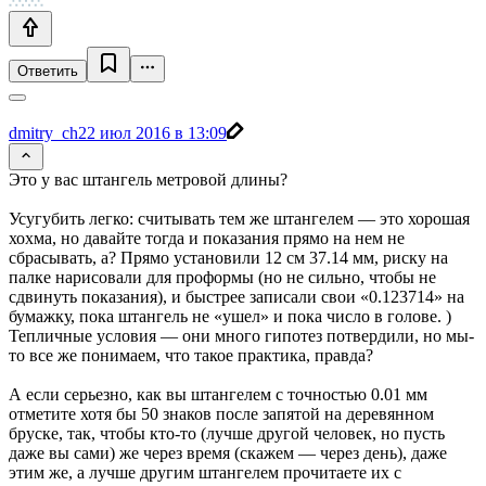
Ответить
dmitry_ch
22 июл 2016 в 13:09
Это у вас штангель метровой длины?
Усугубить легко: считывать тем же штангелем — это хорошая
хохма, но давайте тогда и показания прямо на нем не
сбрасывать, а? Прямо установили 12 см 37.14 мм, риску на
палке нарисовали для проформы (но не сильно, чтобы не
сдвинуть показания), и быстрее записали свои «0.123714» на
бумажку, пока штангель не «ушел» и пока число в голове. )
Тепличные условия — они много гипотез потвердили, но мы-
то все же понимаем, что такое практика, правда?
А если серьезно, как вы штангелем с точностью 0.01 мм
отметите хотя бы 50 знаков после запятой на деревянном
бруске, так, чтобы кто-то (лучше другой человек, но пусть
даже вы сами) же через время (скажем — через день), даже
этим же, а лучше другим штангелем прочитаете их с