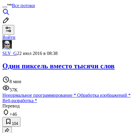
Все потоки
Войти
SLY_G
22 июл 2016 в 08:38
Один пиксель вместо тысячи слов
8 мин
57K
Ненормальное программирование
*
Обработка изображений
*
Веб-разработка
*
Перевод
+46
104