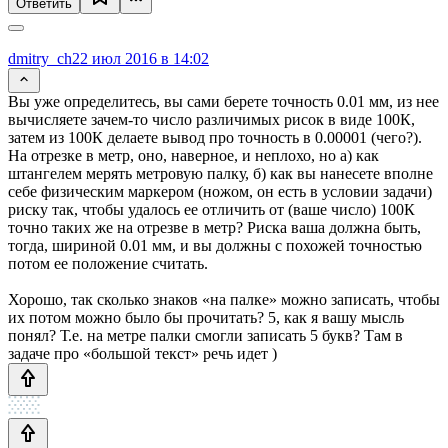
Ответить
dmitry_ch
22 июл 2016 в 14:02
Вы уже определитесь, вы сами берете точность 0.01 мм, из нее
вычисляете зачем-то число различимых рисок в виде 100К,
затем из 100К делаете вывод про точность в 0.00001 (чего?).
На отрезке в метр, оно, наверное, и неплохо, но а) как
штангелем мерять метровую палку, б) как вы нанесете вполне
себе физическим маркером (ножом, он есть в условии задачи)
риску так, чтобы удалось ее отличить от (ваше число) 100К
точно таких же на отрезве в метр? Риска ваша должна быть,
тогда, шириной 0.01 мм, и вы должны с похожей точностью
потом ее положение считать.
Хорошо, так сколько знаков «на палке» можно записать, чтобы
их потом можно было бы прочитать? 5, как я вашу мысль
понял? Т.е. на метре палки смогли записать 5 букв? Там в
задаче про «большой текст» речь идет )