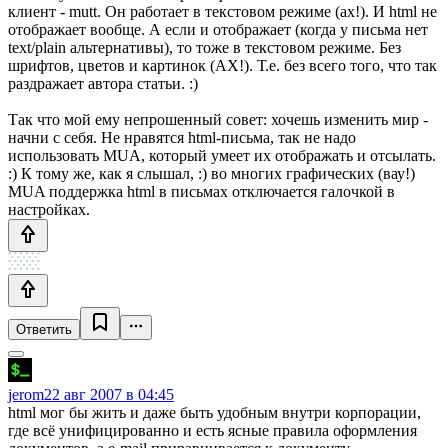
клиент - mutt. Он работает в текстовом режиме (ах!). И html не
отображает вообще. А если и отображает (когда у письма нет
text/plain альтернативы), то тоже в текстовом режиме. Без
шрифтов, цветов и картинок (АХ!). Т.е. без всего того, что так
раздражает автора статьи. :)
Так что мой ему непрошенный совет: хочешь изменить мир -
начни с себя. Не нравятся html-письма, так не надо
использовать MUA, который умеет их отображать и отсылать.
:) К тому же, как я слышал, :) во многих графических (вау!)
MUA поддержка html в письмах отключается галочкой в
настройках.
Ответить
jerom
22 авг 2007 в 04:45
html мог бы жить и даже быть удобным внутри корпорации,
где всё унифицированно и есть ясные правила оформления