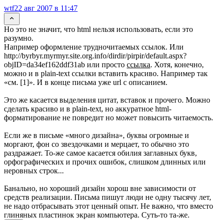
wtf
22 авг 2007 в 11:47
Но это не значит, что html нельзя использовать, если это
разумно.
Например оформление трудночитаемых ссылок. Или
httр://byrbyr.myrmyr.site.org.info/dirdir/pirpir/default.aspx?
objID=da34ef162ddf31ab или просто
cсылка
. Хотя, конечно,
можно и в plain-text ссылки вставить красиво. Например так
«см. [1]». И в конце письма уже url с описанием.
Это же касается выделения цитат, вставок и прочего. Можно
сделать красиво и в plain-text, но аккуратное html-
форматирование не повредит но может повысить читаемость.
Если же в письме «много дизайна», буквы огромные и
моргают, фон со звездочками и мерцает, то обычно это
раздражает. То-же самое касается обилия заглавных букв,
орфографических и прочих ошибок, слишком длинных или
неровных строк...
Банально, но хороший дизайн хорош вне зависимости от
средств реализации. Письма пишут люди не одну тысячу лет,
не надо отбрасывать этот ценный опыт. Не важно, что вместо
глиняных пластинок экран компьютера. Суть-то та-же.