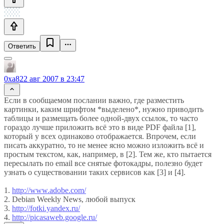
Ответить
0xa8
22 авг 2007 в 23:47
Если в сообщаемом послании важно, где разместить
картинки, каким шрифтом *выделено*, нужно приводить
таблицы и размещать более одной-двух ссылок, то часто
гораздо лучше приложить всё это в виде PDF файла [1],
который у всех одинаково отображается. Впрочем, если
писать аккуратно, то не менее ясно можно изложить всё и
простым текстом, как, например, в [2]. Тем же, кто пытается
пересылать по email все снятые фотокадры, полезно будет
узнать о существовании таких сервисов как [3] и [4].
1.
http://www.adobe.com/
2. Debian Weekly News, любой выпуск
3.
http://fotki.yandex.ru/
4.
http://picasaweb.google.ru/