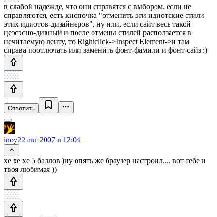
в слабой надежде, что они справятся с выбором. если не
справляются, есть кнопочка "отменить эти идиотские стили
этих идиотов-дизайнеров", ну или, если сайт весь такой
цеэсэсно-дивный и после отмены стилей расползается в
нечитаемую ленту, то Rightclick->Inspect Element->и там
справа поотлючать или заменить фонт-фамили и фонт-сайз :)
Ответить
inoy
22 авг 2007 в 12:04
хе хе хе 5 баллов )ну опять же браузер настроил.... вот тебе и
твоя любимая ))