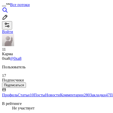
Все потоки
Войти
11
Карма
0xa8
@0xa8
Пользователь
17
Подписчики
Подписаться
Профиль
Статьи
10
Посты
Новости
Комментарии
280
Закладки
47
П
В рейтинге
Не участвует