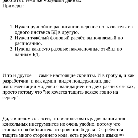
работать с теми же моделями данных.
Примеры:
Нужен ручной/по расписанию перенос пользователя из
одного инстанса БД в другую.
Нужен тяжёлый фоновый расчёт, выполняемый по
расписанию.
Нужны какие-то разовые наколеночные отчёты по
данным БД.
И то и другое — самые настоящие скрипты. И в гробу я, и как
разработчик, и как админ, видел поддерживать две
имплементации моделей с валидацией на двух разных языках,
просто потому что "не хочется тащить всякое говно на
сервер".
Да, я в целом согласен, что использовать js для написания
консольных инструментов не очень удобно, потому что
стандартная библиотека откровенно бедная => требуется
тащить много стороннего кода, есть проблемы в языке =>