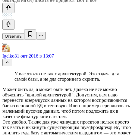
бекэнды на си) писать не придется. Вот и все.
Ответить
Igelko
31 окт 2016 в 13:07
У вас что-то не так с архитектурой. Это задача для
самой базы, а не для стороннего скрипта.
Может быть да, а может быть нет. Далеко не всё можно
объяснить "кривой архитектурой". Допустим, вам надо
перенести юзера/кусок данных на котором воспроизводится
баг из основной БД в тестовую. Или например сериализовать
маленький кусочек данных, чтоб потом подложить их в
качестве фикстур юнит-тестам.
Это удобно. Также для уже живущих проектов нельзя просто
так взять и выкинуть существующим mysql/postgresql etc, чтоб
впилить туда базу с автоматическим шардингом — это может