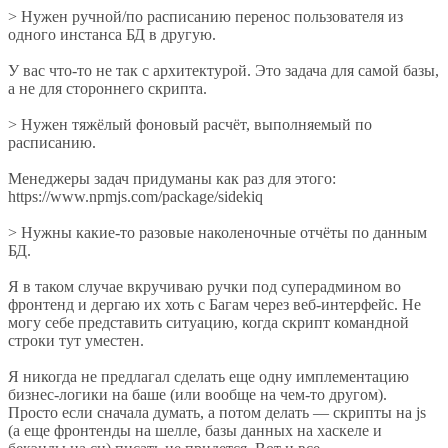
> Нужен ручной/по расписанию перенос пользователя из
одного инстанса БД в другую.
У вас что-то не так с архитектурой. Это задача для самой базы,
а не для стороннего скрипта.
> Нужен тяжёлый фоновый расчёт, выполняемый по
расписанию.
Менеджеры задач придуманы как раз для этого:
https://www.npmjs.com/package/sidekiq
> Нужны какие-то разовые наколеночные отчёты по данным
БД.
Я в таком случае вкручиваю ручки под суперадмином во
фронтенд и дергаю их хоть с Багам через веб-интерфейс. Не
могу себе представить ситуацию, когда скрипт командной
строки тут уместен.
Я никогда не предлагал сделать еще одну имплементацию
бизнес-логики на баше (или вообще на чем-то другом).
Просто если сначала думать, а потом делать — скрипты на js
(а еще фронтенды на шелле, базы данных на хаскеле и