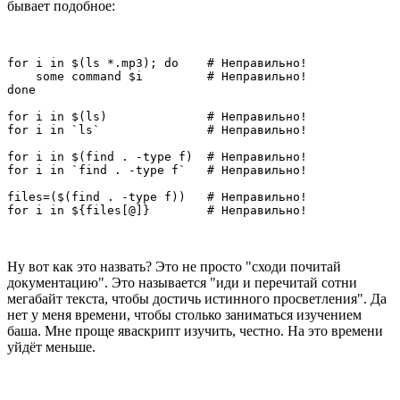
бывает подобное:
for i in $(ls *.mp3); do    # Неправильно!

    some command $i         # Неправильно!

done

for i in $(ls)              # Неправильно!

for i in `ls`               # Неправильно!

for i in $(find . -type f)  # Неправильно!

for i in `find . -type f`   # Неправильно!

files=($(find . -type f))   # Неправильно!

for i in ${files[@]}        # Неправильно!
Ну вот как это назвать? Это не просто "сходи почитай
документацию". Это называется "иди и перечитай сотни
мегабайт текста, чтобы достичь истинного просветления". Да
нет у меня времени, чтобы столько заниматься изучением
баша. Мне проще яваскрипт изучить, честно. На это времени
уйдёт меньше.