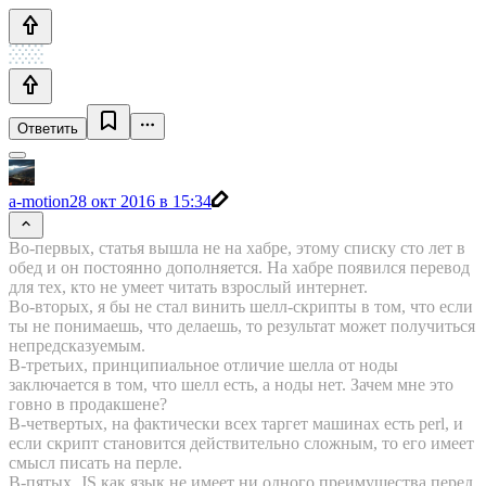
Ответить
a-motion
28 окт 2016 в 15:34
Во-первых, статья вышла не на хабре, этому списку сто лет в
обед и он постоянно дополняется. На хабре появился перевод
для тех, кто не умеет читать взрослый интернет.
Во-вторых, я бы не стал винить шелл-скрипты в том, что если
ты не понимаешь, что делаешь, то результат может получиться
непредсказуемым.
В-третьих, принципиальное отличие шелла от ноды
заключается в том, что шелл есть, а ноды нет. Зачем мне это
говно в продакшене?
В-четвертых, на фактически всех таргет машинах есть perl, и
если скрипт становится действительно сложным, то его имеет
смысл писать на перле.
В-пятых, JS как язык не имеет ни одного преимущества перед