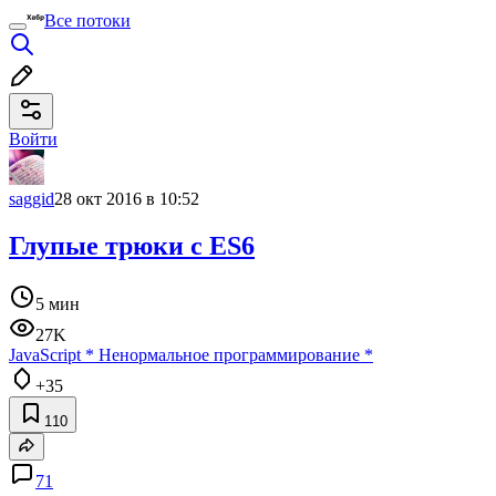
Все потоки
Войти
saggid
28 окт 2016 в 10:52
Глупые трюки с ES6
5 мин
27K
JavaScript
*
Ненормальное программирование
*
+35
110
71