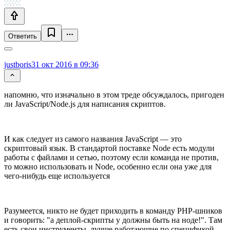
Ответить
justboris
31 окт 2016 в 09:36
напомню, что изначально в этом треде обсуждалось, пригоден
ли JavaScript/Node.js для написания скриптов.
И как следует из самого названия JavaScript — это
скриптовый язык. В стандартой поставке Node есть модули
работы с файлами и сетью, поэтому если команда не против,
то можно использовать и Node, особенно если она уже для
чего-нибудь еще используется
Разумеется, никто не будет приходить в команду PHP-шников
и говорить: "а деплой-скрипты у должны быть на ноде!". Там
есть свои инструменты, лучше работающие по спецификой