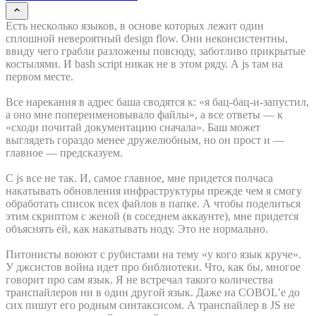
Есть несколько языков, в основе которых лежит один
сплошной невероятный design flow. Они неконсистентны,
ввиду чего грабли разложены повсюду, заботливо прикрытые
костылями. И bash script никак не в этом ряду. А js там на
первом месте.
Все нарекания в адрес баша сводятся к: «я бац-бац-и-запустил,
а оно мне попереименовывало файлы», а все ответы — к
«сходи почитай документацию сначала». Баш может
выглядеть гораздо менее дружелюбным, но он прост и —
главное — предсказуем.
С js все не так. И, самое главное, мне придется полчаса
накатывать обновления инфраструктуры прежде чем я смогу
обработать список всех файлов в папке. А чтобы поделиться
этим скриптом с женой (в соседнем аккаунте), мне придется
объяснять ей, как накатывать ноду. Это не нормально.
Питонисты воюют с рубистами на тему «у кого язык круче».
У джсистов война идет про библиотеки. Что, как бы, многое
говорит про сам язык. Я не встречал такого количества
транспайлеров ни в один другой язык. Даже на COBOL’е до
сих пишут его родным синтаксисом. А транспайлер в JS не