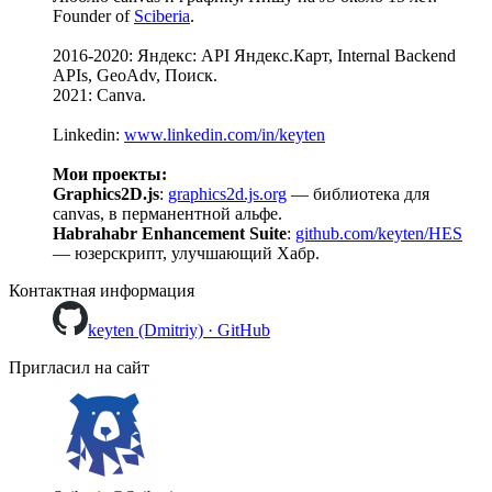
Founder of
Sciberia
.
2016-2020: Яндекс: API Яндекс.Карт, Internal Backend
APIs, GeoAdv, Поиск.
2021: Canva.
Linkedin:
www.linkedin.com/in/keyten
Мои проекты:
Graphics2D.js
:
graphics2d.js.org
— библиотека для
canvas, в перманентной альфе.
Habrahabr Enhancement Suite
:
github.com/keyten/HES
— юзерскрипт, улучшающий Хабр.
Контактная информация
keyten (Dmitriy) · GitHub
Пригласил на сайт