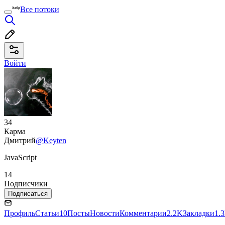
Все потоки
Войти
34
Карма
Дмитрий
@Keyten
JavaScript
14
Подписчики
Подписаться
Профиль
Статьи
10
Посты
Новости
Комментарии
2.2K
Закладки
1.