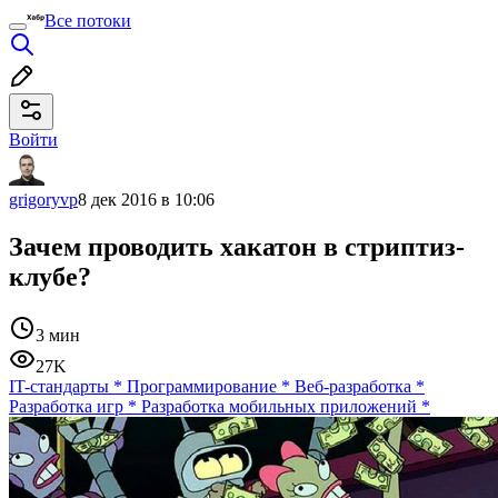
Все потоки
Войти
grigoryvp
8 дек 2016 в 10:06
Зачем проводить хакатон в стриптиз-
клубе?
3 мин
27K
IT-стандарты
*
Программирование
*
Веб-разработка
*
Разработка игр
*
Разработка мобильных приложений
*