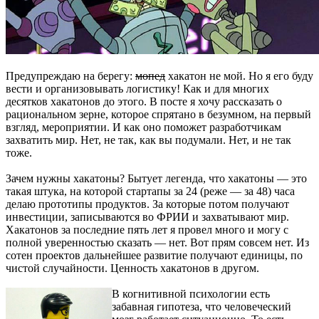
Предупреждаю на берегу:
мопед
хакатон не мой. Но я его буду
вести и организовывать логистику! Как и для многих
десятков хакатонов до этого. В посте я хочу рассказать о
рациональном зерне, которое спрятано в безумном, на первый
взгляд, мероприятии. И как оно поможет разработчикам
захватить мир. Нет, не так, как вы подумали. Нет, и не так
тоже.
Зачем нужны хакатоны? Бытует легенда, что хакатоны — это
такая штука, на которой стартапы за 24 (реже — за 48) часа
делаю прототипы продуктов. За которые потом получают
инвестиции, записываются во ФРИИ и захватывают мир.
Хакатонов за последние пять лет я провел много и могу с
полной уверенностью сказать — нет. Вот прям совсем нет. Из
сотен проектов дальнейшее развитие получают единицы, по
чистой случайности. Ценность хакатонов в другом.
В когнитивной психологии есть
забавная гипотеза, что человеческий