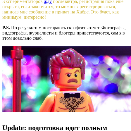
Экспериментаторов
жду
послезавтра, регистрация пока еще
открыта, если закончится, то можно зарегистрироваться,
написав мне сообщение в приват на Хабре. Это будет, как
минимум, интересно!
P.S.
По результатам постараюсь скрафтить отчет. Фотографы,
видеографы, журналисты и блогеры приветствуются, сам я в
этом довольно слаб.
Update: подготовка идет полным