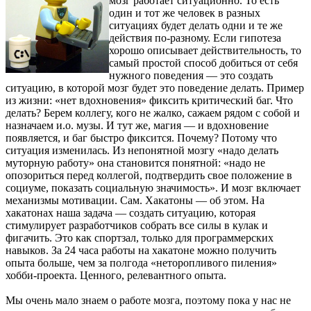
мозг работает ситуационно. То есть
один и тот же человек в разных
ситуациях будет делать одни и те же
действия по-разному. Если гипотеза
хорошо описывает действительность, то
самый простой способ добиться от себя
нужного поведения — это создать
ситуацию, в которой мозг будет это поведение делать. Пример
из жизни: «нет вдохновения» фиксить критический баг. Что
делать? Берем коллегу, кого не жалко, сажаем рядом с собой и
назначаем и.о. музы. И тут же, магия — и вдохновение
появляется, и баг быстро фиксится. Почему? Потому что
ситуация изменилась. Из непонятной мозгу «надо делать
муторную работу» она становится понятной: «надо не
опозориться перед коллегой, подтвердить свое положение в
социуме, показать социальную значимость». И мозг включает
механизмы мотивации. Сам. Хакатоны — об этом. На
хакатонах наша задача — создать ситуацию, которая
стимулирует разработчиков собрать все силы в кулак и
фигачить. Это как спортзал, только для программерских
навыков. За 24 часа работы на хакатоне можно получить
опыта больше, чем за полгода «неторопливого пиления»
хобби-проекта. Ценного, релевантного опыта.
Мы очень мало знаем о работе мозга, поэтому пока у нас не