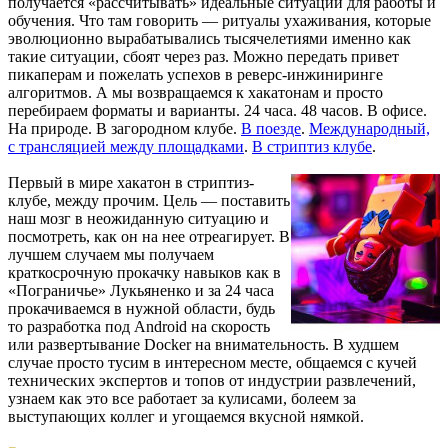
получается «рассчитывать» идеальные ситуации для работы и
обучения. Что там говорить — ритуалы ухаживания, которые
эволюционно вырабатывались тысячелетиями именно как
такие ситуации, сбоят через раз. Можно передать привет
пикаперам и пожелать успехов в реверс-инжиниринге
алгоритмов. А мы возвращаемся к хакатонам и просто
перебираем форматы и варианты. 24 часа. 48 часов. В офисе.
На природе. В загородном клубе.
В поезде
.
Международный,
с трансляцией между площадками
.
В стриптиз клубе
.
Первый в мире хакатон в стриптиз-
клубе, между прочим. Цель — поставить
наш мозг в неожиданную ситуацию и
посмотреть, как он на нее отреагирует. В
лучшем случаем мы получаем
краткосрочную прокачку навыков как в
«Пограничье» Лукьяненко и за 24 часа
прокачиваемся в нужной области, будь
то разработка под Android на скорость
или развертывание Docker на внимательность. В худшем
случае просто тусим в интересном месте, общаемся с кучей
технических экспертов и топов от индустрии развлечений,
узнаем как это все работает за кулисами, болеем за
выступающих коллег и угощаемся вкусной нямкой.