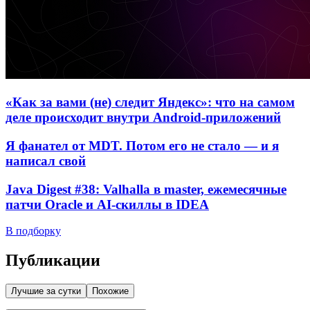
«Как за вами (не) следит Яндекс»: что на самом
деле происходит внутри Android-приложений
Я фанател от MDT. Потом его не стало — и я
написал свой
Java Digest #38: Valhalla в master, ежемесячные
патчи Oracle и AI-скиллы в IDEA
В подборку
Публикации
Лучшие за сутки
Похожие