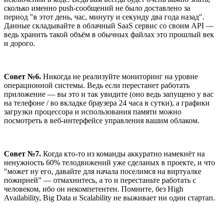
сколько именно push-сообщений не было доставлено за
период "в этот день, час, минуту и секунду два года назад".
Данные складывайте в облачный SaaS сервис со своим API —
ведь хранить такой объём в обычных файлах это прошлый век
и дорого.
Совет №6.
Никогда не реализуйте мониторинг на уровне
операционной системы. Ведь если перестанет работать
приложение — вы это и так увидите (оно ведь запущено у вас
на телефоне / во вкладке браузера 24 часа в сутки), а графики
загрузки процессора и использования памяти можно
посмотреть в веб-интерфейсе управления вашим облаком.
Совет №7.
Когда кто-то из команды аккуратно намекнёт на
ненужность 60% телодвижений уже сделаных в проекте, и что
"может ну его, давайте для начала поселимся на виртуалке
пожирней" — отмахнитесь, а то и перестаньте работать с
человеком, ибо он некомпетентен. Помните, без High
Availability, Big Data и Scalability не выживает ни один стартап.