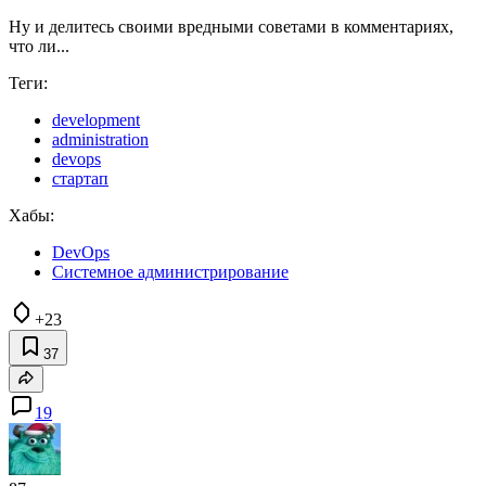
Ну и делитесь своими вредными советами в комментариях,
что ли...
Теги:
development
administration
devops
стартап
Хабы:
DevOps
Системное администрирование
+23
37
19