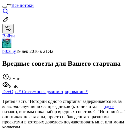
Все потоки
Войти
br0ziliy
19 дек 2016 в 21:42
Вредные советы для Вашего стартапа
2 мин
8.5K
DevOps
*
Системное администрирование
*
Третья часть "Истории одного стартапа" задерживается из-за
внезапно
случившихся праздников (кто не читал —
здесь
начало), вот вам пока набор вредных советов. С "Историей ..."
они никак не связаны, просто наблюдения за разными
проектами в которых довелось поучавствовать мне, или моим
коллегам.