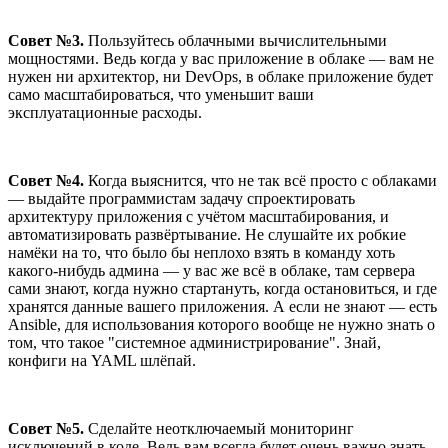
Совет №3.
Пользуйтесь облачными вычислительными
мощностями. Ведь когда у вас приложение в облаке — вам не
нужен ни архитектор, ни DevOps, в облаке приложение будет
само масштабироваться, что уменьшит ваши
эксплуатационные расходы.
Совет №4.
Когда выяснится, что не так всё просто с облаками
— выдайте программистам задачу спроектировать
архитектуру приложения с учётом масштабирования, и
автоматизировать развёртывание. Не слушайте их робкие
намёки на то, что было бы неплохо взять в команду хоть
какого-нибудь админа — у вас же всё в облаке, там сервера
сами знают, когда нужно стартануть, когда остановиться, и где
хранятся данные вашего приложения. А если не знают — есть
Ansible, для использования которого вообще не нужно знать о
том, что такое "системное администрирование". Знай,
конфиги на YAML шлёпай.
Совет №5.
Сделайте неотключаемый мониторинг
исключений в коде. Ведь вам всегда будет очень важно знать,