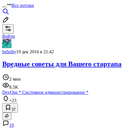
Все потоки
Войти
br0ziliy
19 дек 2016 в 21:42
Вредные советы для Вашего стартапа
2 мин
8.5K
DevOps
*
Системное администрирование
*
+23
37
19