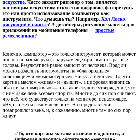
искусстве
. Часто заходит разговор о том, является
настоящим искусством искусство цифровое, фоторетушь
это или просто использование компьютера как
инструмента. Что думаешь ты? Например,
Хэл Ласко,
рисующий в паинте
? А дизайнеры, рисующие макеты для
приложений на мобильные телефоны —
простые
ремесленники
?
Конечно, компьютер – это только инструмент, который может
попасть в разные руки, а к рукам еще прилагаются разные
головы. Результат всё равно зависит от человека. Вряд ли
можно разделить инструменты на «благородные»,
«настоящие» и «компьютерные», «искусственные». То, что
картина маслом «живая» и «дышит», а цифровая живопись
обязательно «мертвая» — это такое скучное утверждение, что
с ним даже лень всерьез спорить. Многие до сих пор считают,
что всё, что существует только на мониторе, ненастоящее.
«Ну, его же на самом деле нет». Это представления
позапрошлого века, и, к сожалению, многие там до сих пор
живут.
«То, что картина маслом «живая» и «дышит», а
цифровая живопись обязательно «мертвая» —