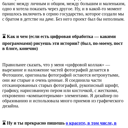
баланс между личным и общим, между большим и маленьким,
одно я хотела показать через другое. Ну, и в какой-то момент
пришлось включить в серию государство, которое создали мы
с братом в детстве на даче. Без него проект был бы неполным.
⌛ Как и чем (если есть цифровая обработка — какими
программами) рисуешь эти истории? (был, по-моему, пост
в блоге, конечно)
Правильнее сказать, что у меня «цифровой коллаж» —
вырезание и наложение частей фотографий делается в
Фотошопе, оригиналы фотографий остаются нетронутыми,
они же старые и очень ценные. Я соединила части
отсканированных старых фотографий, рукописный шрифт,
графику, нарисованную пером или кисточкой, с жесткими,
откровенно «компьютерными» элементами. Я дизайнер по
образованию и использовала много приемов из графического
дизайна.
⌛ Ну и ты прекрасно пишешь
о красоте, в том числе, в