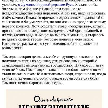
«государстве» с языческо-националистически-мистическим
уклоном,
о Духовно-Родовой державе Русь
. Я стала о нём
читать, и, чем больше узнавала, тем сильнее это
псевдогосударство меня поражало. А раз так, надо нарисовать
о нём комикс. Каких-то прямых и однозначных параллелей с
событиями в Фиуме тут нет, но оно логично продолжило тему
первого комикса. Хотя создатели этого «государства», кстати,
признанного впоследствии экстремистской организацией, и
их убеждения вряд ли могут вызывать симпатию, я старалась
не давать оценок героям, которые попали в мою серию.
Интереснее рассказать о сути явления, найти параллели и
взаимосвязи.
Так одна история цепляла к себе следующую, как вагоны, и
получилась серия из одиннадцати рисованных историй о
сумасшедших непризнанных государствах. Никакого плана у
меня не было. После двух выложенных в блоге комиксов мне
стали писать знакомые и незнакомые люди, спрашивали, когда
выйдет следующая история, о каком государстве она будет.
Так постепенно нарисовалась серия.