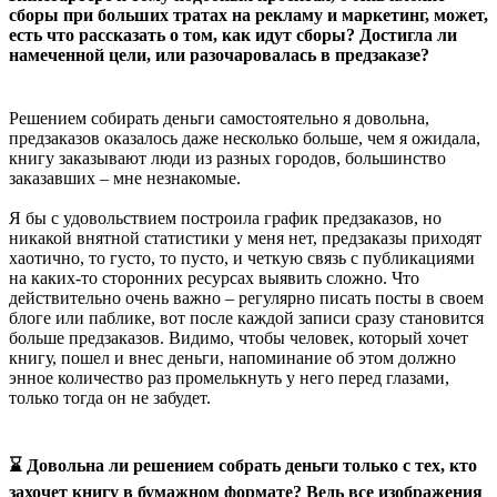
сборы при больших тратах на рекламу и маркетинг, может,
есть что рассказать о том, как идут сборы? Достигла ли
намеченной цели, или разочаровалась в предзаказе?
Решением собирать деньги самостоятельно я довольна,
предзаказов оказалось даже несколько больше, чем я ожидала,
книгу заказывают люди из разных городов, большинство
заказавших – мне незнакомые.
Я бы с удовольствием построила график предзаказов, но
никакой внятной статистики у меня нет, предзаказы приходят
хаотично, то густо, то пусто, и четкую связь с публикациями
на каких-то сторонних ресурсах выявить сложно. Что
действительно очень важно – регулярно писать посты в своем
блоге или паблике, вот после каждой записи сразу становится
больше предзаказов. Видимо, чтобы человек, который хочет
книгу, пошел и внес деньги, напоминание об этом должно
энное количество раз промелькнуть у него перед глазами,
только тогда он не забудет.
⌛ Довольна ли решением собрать деньги только с тех, кто
захочет книгу в бумажном формате? Ведь все изображения