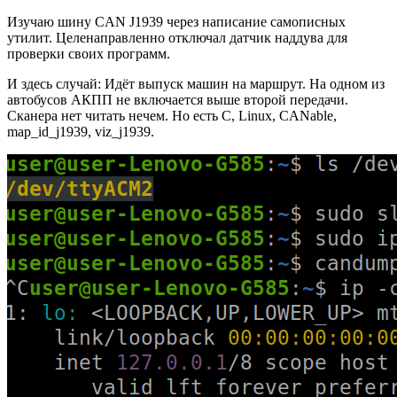
Изучаю шину CAN J1939 через написание самописных
утилит. Целенаправленно отключал датчик наддува для
проверки своих программ.
И здесь случай: Идёт выпуск машин на маршрут. На одном из
автобусов АКПП не включается выше второй передачи.
Сканера нет читать нечем. Но есть C, Linux, CANable,
map_id_j1939, viz_j1939.