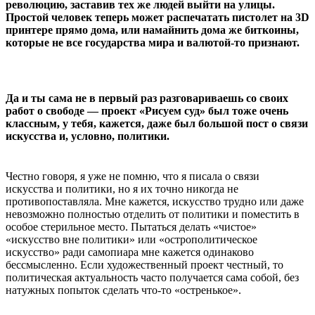
революцию, заставив тех же людей выйти на улицы.
Простой человек теперь может распечатать пистолет на 3D
принтере прямо дома, или намайнить дома же биткоины,
которые не все государства мира и валютой-то признают.
Да и ты сама не в первый раз разговариваешь со своих
работ о свободе — проект «Рисуем суд» был тоже очень
классным, у тебя, кажется, даже был большой пост о связи
искусства и, условно, политики.
Честно говоря, я уже не помню, что я писала о связи
искусства и политики, но я их точно никогда не
противопоставляла. Мне кажется, искусство трудно или даже
невозможно полностью отделить от политики и поместить в
особое стерильное место. Пытаться делать «чистое»
«искусство вне политики» или «острополитическое
искусство» ради самопиара мне кажется одинаково
бессмысленно. Если художественный проект честный, то
политическая актуальность часто получается сама собой, без
натужных попыток сделать что-то «остренькое».