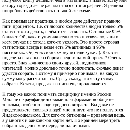
получают книгу дешевле, чем в магазинах, а издательству или
автору гораздо легче расплатиться с типографией. Я решила
попробовать действовать по такой же схеме.
Как показывает практика, в любом деле действует правило
пяти процентов. Т.е. от любого количества людей только 5%
станут что-то делать, в чём-то участвовать. Остальные 95% –
балласт. Ой, как-то уничижительно это прозвучало, я ни в
коем случае не хотела кого-то уколоть. Это просто суровая
статистика: всегда и везде есть 5% активных и 95%
пассивных. Ой, «пассивных» звучит еще хуже :-). Как эти
подсчеты связаны со сбором средств на мой проект? Очень
просто. Зная количество своих друзей, подписчиков,
читателей, можно довольно точно подсчитать, сколько денег
удастся собрать. Поэтому я примерно понимала, на какую
сумму могу рассчитывать. Сразу скажу, что я эту сумму
собрала. Кстати, предзаказ книги еще продолжается.
К тому же важно понимать специфику именно России.
Многие с краудфандинговыми платформами вообще не
знакомы, особенно люди среднего возраста. Вы даже не
представляете, сколько людей мне пишут, что не пользуются
Яндекс-кошельком. Для кого-то биткоины – привычная вещь,
а у многих и банковской карты нет. По крайней мере треть
собранных денег мне передали наличными.