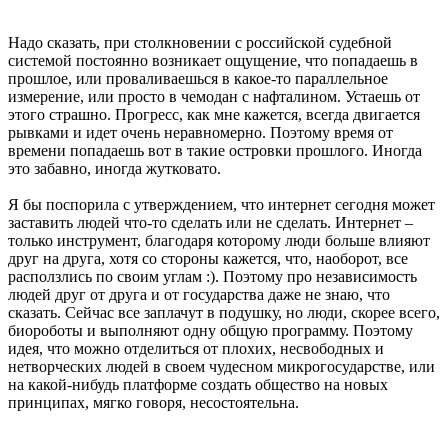
Надо сказать, при столкновении с российской судебной
системой постоянно возникает ощущение, что попадаешь в
прошлое, или проваливаешься в какое-то параллельное
измерение, или просто в чемодан с нафталином. Устаешь от
этого страшно. Прогресс, как мне кажется, всегда двигается
рывками и идет очень неравномерно. Поэтому время от
времени попадаешь вот в такие островки прошлого. Иногда
это забавно, иногда жутковато.
Я бы поспорила с утверждением, что интернет сегодня может
заставить людей что-то сделать или не сделать. Интернет –
только инструмент, благодаря которому люди больше влияют
друг на друга, хотя со стороны кажется, что, наоборот, все
расползлись по своим углам :). Поэтому про независимость
людей друг от друга и от государства даже не знаю, что
сказать. Сейчас все заплачут в подушку, но люди, скорее всего,
биороботы и выполняют одну общую программу. Поэтому
идея, что можно отделиться от плохих, несвободных и
нетворческих людей в своем чудесном микрогосударстве, или
на какой-нибудь платформе создать общество на новых
принципах, мягко говоря, несостоятельна.