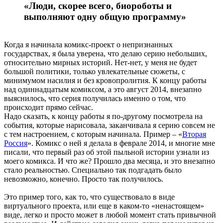
«Люди, скорее всего, биороботы и
выполняют одну общую программу»
Когда я начинала комикс-проект о непризнанных
государствах, я была уверена, что делаю серию небольших,
относительно мирных историй. Нет-нет, у меня не будет
большой политики, только увлекательные сюжеты, с
минимумом насилия и без кровопролития. К концу работы
над одиннадцатым комиксом, а это август 2014, внезапно
выяснилось, что серия получилась именно о том, что
происходит прямо сейчас.
Надо сказать, к концу работы я по-другому посмотрела на
события, которые нарисовала, заканчивала я серию совсем не
с тем настроением, с которым начинала. Пример – «
Вторая
Россия
». Комикс о ней я делала в феврале 2014, и многие мне
писали, что первый раз об этой пыльной истории узнали из
моего комикса. И что же? Прошло два месяца, и это внезапно
стало реальностью. Специально так подгадать было
невозможно, конечно. Просто так получилось.
Это пример того, как то, что существовало в виде
виртуального проекта, или еще в каком-то «ненастоящем»
виде, легко и просто может в любой момент стать привычной