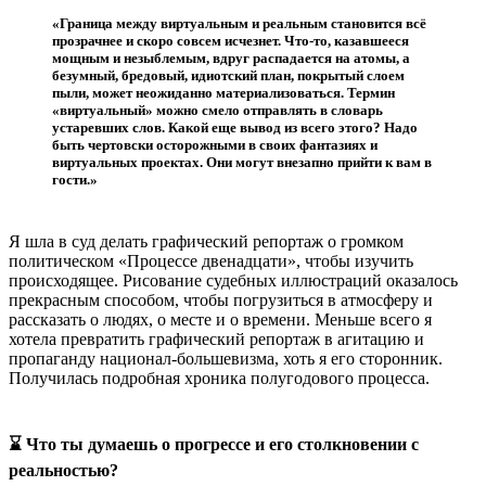
«Граница между виртуальным и реальным становится всё
прозрачнее и скоро совсем исчезнет. Что-то, казавшееся
мощным и незыблемым, вдруг распадается на атомы, а
безумный, бредовый, идиотский план, покрытый слоем
пыли, может неожиданно материализоваться. Термин
«виртуальный» можно смело отправлять в словарь
устаревших слов. Какой еще вывод из всего этого? Надо
быть чертовски осторожными в своих фантазиях и
виртуальных проектах. Они могут внезапно прийти к вам в
гости.»
Я шла в суд делать графический репортаж о громком
политическом «Процессе двенадцати», чтобы изучить
происходящее. Рисование судебных иллюстраций оказалось
прекрасным способом, чтобы погрузиться в атмосферу и
рассказать о людях, о месте и о времени. Меньше всего я
хотела превратить графический репортаж в агитацию и
пропаганду национал-большевизма, хоть я его сторонник.
Получилась подробная хроника полугодового процесса.
⌛ Что ты думаешь о прогрессе и его столкновении с
реальностью?