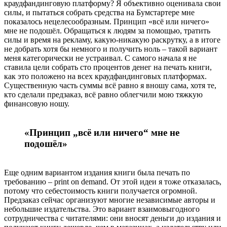
краудфандинговую платформу? Я объективно оценивала свои
силы, и пытаться собрать средства на Бумстартере мне
показалось нецелесообразным. Принцип «всё или ничего»
мне не подошёл. Обращаться к людям за помощью, тратить
силы и время на рекламу, какую-никакую раскрутку, а в итоге
не добрать хотя бы немного и получить ноль – такой вариант
меня категорически не устраивал. С самого начала я не
ставила цели собрать сто процентов денег на печать книги,
как это положено на всех краудфандинговых платформах.
Существенную часть суммы всё равно я вношу сама, хотя те,
кто сделали предзаказ, всё равно облегчили мою тяжкую
финансовую ношу.
«Принцип „всё или ничего“ мне не
подошёл»
Еще одним вариантом издания книги была печать по
требованию – print on demand. От этой идеи я тоже отказалась,
потому что себестоимость книги получается огромной.
Предзаказ сейчас организуют многие независимые авторы и
небольшие издательства. Это вариант взаимовыгодного
сотрудничества с читателями: они вносят деньги до издания и