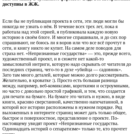
доступны в ЖЖ.
Если бы не публикация проекта в сети, эти люди могли бы
никогда не узнать о нём. В течение всех трех лет, пока я
работала над этой серией, я публиковала каждую новую
историю в своём блоге. И многие спрашивали, и до сих пор
спрашивают, не боюсь ли я воров или что все всё прочтут в
сети, и книгу никто не купит. На самом деле поводов для
страха нет. «Непризнанные государства» — это, прежде всего,
художественный проект, и в сюжете нет какой-то
замысловатой интриги, которую надо скрывать от читателя до
последних страниц, чего-то в духе «убийца — садовник».
Зато там много деталей, которые можно долго рассматривать.
Желательно, в кроватке :). Просто есть большая разница
между, например, веб-комиксами, короткими и остроумными,
но часто с довольно простой графикой, и тем, что создается
для печати на бумаге. На бумаге это читать и нужно, в виде
книги, красиво сверстанной, качественно напечатанной, в
которой все истории расположены в нужном порядке. Ряд
выложенных в интернете страниц может дать только общее,
быстрое и поверхностное, представление о проекте. По-
настоящему увидят проект «Непризнанные государства.
Одиннадцать историй о сепаратизме» только те, кто прочтет