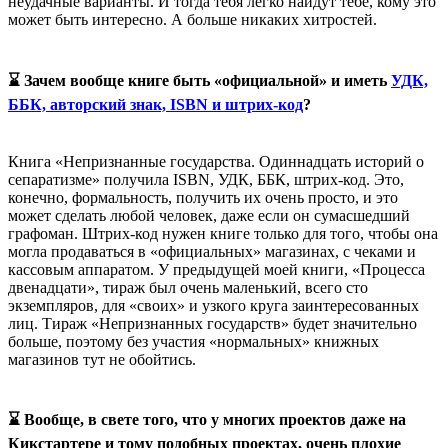
неудачные варианты. И тогда тебя легко найдут тебе, кому это
может быть интересно. А больше никаких хитростей.
⌛ Зачем вообще книге быть «официальной» и иметь
УДК,
ББК, авторский знак, ISBN и штрих-код
?
Книга «Непризнанные государства. Одиннадцать историй о
сепаратизме» получила ISBN, УДК, ББК, штрих-код. Это,
конечно, формальность, получить их очень просто, и это
может сделать любой человек, даже если он сумасшедший
графоман. Штрих-код нужен книге только для того, чтобы она
могла продаваться в «официальных» магазинах, с чеками и
кассовым аппаратом. У предыдущей моей книги, «Процесса
двенадцати», тираж был очень маленький, всего сто
экземпляров, для «своих» и узкого круга заинтересованных
лиц. Тираж «Непризнанных государств» будет значительно
больше, поэтому без участия «нормальных» книжных
магазинов тут не обойтись.
⌛ Вообще, в свете того, что у многих проектов даже на
Кикстартере и тому подобных проектах, очень плохие