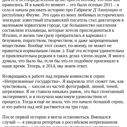
нравились. И в какой-то момент – это было осенью 2011 – я
села и начала рисовать историю про Габриеле Д’Аннунцио и
республику Фиуме. Это один из моих любимых исторических
эпизодов: известный итальянский писатель стал диктатором в
маленьком хорватском городе, где большинство населения
составляли итальянцы, которые хотели присоединиться к
Италии, и жизнь там сразу превратилась в карнавал с
безумием, пиратством, творчеством, и даже запрещенными
веществами. Вообще этот сюжет, по-моему, не может не
нравиться нормальным гикам :). Ещё эта история удивительна
и привлекательна редким в таких делах хэппи-эндом. Я много
думала, что было бы, если бы что-то подобное произошло в
наше время. Теперь, в 2014, мы знаем ответ.
Возвращаясь к работе над первым комиксом в серии
«Непризнанные государства». Я выразила этот сюжет так, как
чувствовала, – хаосом из частей фотографий, линий, теней,
штриховки. Я не ставила никаких рамок, это был спонтанный
эксперимент, и я получала максимум удовольствия от
процесса. Тогда я ещё не знала, что это начало большой серии,
и что работа над ней растянется на три года.
После первой истории я могла остановиться. Вмешался
случай — я увидела репортаж о российском непризнанном