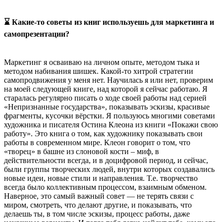
⌛ Какие-то советы из книг используешь для маркетинга и
самопрезентации?
Маркетинг я осваиваю на личном опыте, методом тыка и
методом набивания шишек. Какой-то хитрой стратегии
самопродвижения у меня нет. Научилась я или нет, проверим
на моей следующей книге, над которой я сейчас работаю. Я
старалась регулярно писать о ходе своей работы над серией
«Непризнанные государства», показывать эскизы, красивые
фрагменты, кусочки вёрстки. Я пользуюсь многими советами
художника и писателя Остина Клеона из книги «Покажи свою
работу». Это книга о том, как художнику показывать свои
работы в современном мире. Клеон говорит о том, что
«творец» в башне из слоновой кости – миф, в
действительности всегда, и в доцифровой период, и сейчас,
были группы творческих людей, внутри которых создавались
новые идеи, новые стили и направления. Т.е. творчество
всегда было коллективным процессом, взаимным обменом.
Наверное, это самый важный совет — не терять связи с
миром, смотреть, что делают другие, и показывать, что
делаешь ты, в том числе эскизы, процесс работы, даже