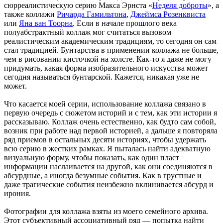
сюрреалистическую серию Макса Эрнста «
Неделя доброты
», а
также коллажи
Ричарда Гамильтона
,
Джеймса Розенквиста
или
Яна ван Тоорна
. Если в начале прошлого века
полуабстрактный коллаж мог считаться вызовом
реалистическим академическим традициям, то сегодня он сам
стал традицией. Бунтарства в применении коллажа не больше,
чем в рисовании кисточкой на холсте. Как-то я даже не могу
придумать, какая форма изобразительного искусства может
сегодня называться бунтарской. Кажется, никакая уже не
может.
Что касается моей серии, использование коллажа связано в
первую очередь с сюжетом историй и с тем, как эти истории я
рассказываю. Коллаж очень естественно, как будто сам собой,
возник при работе над первой историей, а дальше я повторяла
ряд приемов в остальных десяти историях, чтобы удержать
всю серию в жестких рамках. Я пыталась найти адекватную
визуальную форму, чтобы показать, как один пласт
информации наслаивается на другой, как они соединяются в
абсурдные, а иногда безумные события. Как в грустные и
даже трагические события неизбежно вклинивается абсурд и
ирония.
Фотографии для коллажа взяты из моего семейного архива.
Этот субъективный ассоциативный ряд — попытка найти