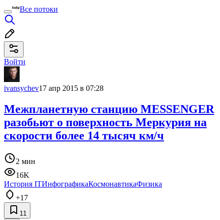
Все потоки
Войти
ivansychev
17 апр 2015 в 07:28
Межпланетную станцию MESSENGER
разобьют о поверхность Меркурия на
скорости более 14 тысяч км/ч
2 мин
16K
История IT
Инфографика
Космонавтика
Физика
+17
11