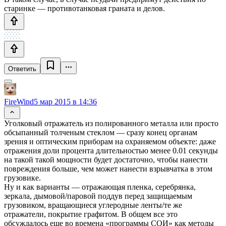
старинке — противотанковая граната и делов.
Ответить
FireWind
5 мар 2015 в 14:36
Уголковый отражатель из полированного металла или просто
обсыпанный толченым стеклом — сразу конец органам
зрения и оптическим приборам на охраняемом объекте: даже
отражения доли процента длительностью менее 0.01 секунды
на такой такой мощности будет достаточно, чтобы нанести
повреждения больше, чем может нанести взрывчатка в этом
грузовике.
Ну и как варианты — отражающая пленка, серебрянка,
зеркала, дымовой/паровой поддув перед защищаемым
грузовиком, вращающиеся углеродные ленты/те же
отражатели, покрытие графитом. В общем все это
обсуждалось еще во времена «программы СОИ» как методы