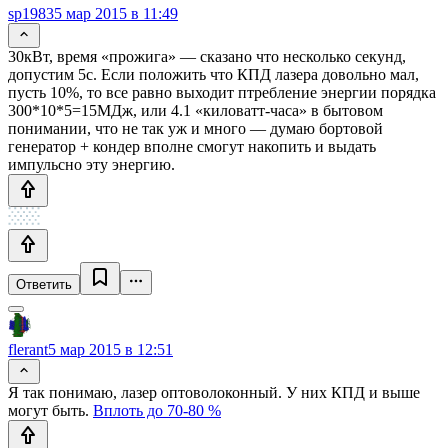
sp1983
5 мар 2015 в 11:49
30кВт, время «прожига» — сказано что несколько секунд,
допустим 5с. Если положить что КПД лазера довольно мал,
пусть 10%, то все равно выходит птребление энергии порядка
300*10*5=15МДж, или 4.1 «киловатт-часа» в бытовом
понимании, что не так уж и много — думаю бортовой
генератор + кондер вполне смогут накопить и выдать
импульсно эту энергию.
Ответить
flerant
5 мар 2015 в 12:51
Я так понимаю, лазер оптоволоконный. У них КПД и выше
могут быть.
Вплоть до 70-80 %