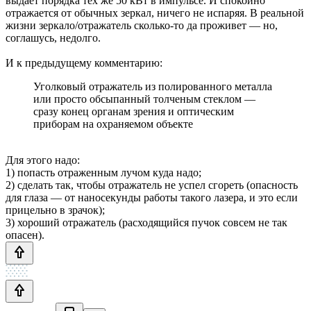
выдает порядка тех же 50 кВт в импульсе. И спокойно
отражается от обычных зеркал, ничего не испаряя. В реальной
жизни зеркало/отражатель сколько-то да проживет — но,
соглашусь, недолго.
И к предыдущему комментарию:
Уголковый отражатель из полированного металла
или просто обсыпанный толченым стеклом —
сразу конец органам зрения и оптическим
приборам на охраняемом объекте
Для этого надо:
1) попасть отраженным лучом куда надо;
2) сделать так, чтобы отражатель не успел сгореть (опасность
для глаза — от наносекунды работы такого лазера, и это если
прицельно в зрачок);
3) хороший отражатель (расходящийся пучок совсем не так
опасен).