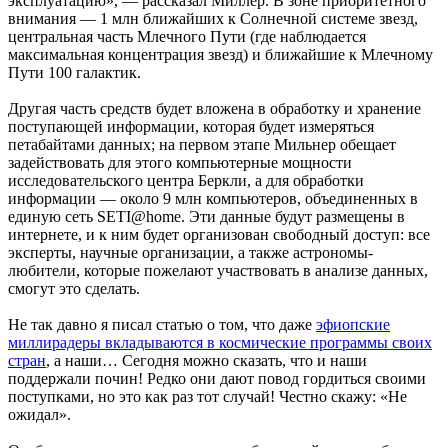
эксплуатацию», — рассказал Миллер. В зоне приоритетного
внимания — 1 млн ближайших к Солнечной системе звезд,
центральная часть Млечного Пути (где наблюдается
максимальная концентрация звезд) и ближайшие к Млечному
Пути 100 галактик.
Другая часть средств будет вложена в обработку и хранение
поступающей информации, которая будет измеряться
петабайтами данных; на первом этапе Мильнер обещает
задействовать для этого компьютерные мощности
исследовательского центра Беркли, а для обработки
информации — около 9 млн компьютеров, объединенных в
единую сеть SETI@home. Эти данные будут размещены в
интернете, и к ним будет организован свободный доступ: все
эксперты, научные организации, а также астрономы-
любители, которые пожелают участвовать в анализе данных,
смогут это сделать.
Не так давно я писал статью о том, что даже
эфиопские
миллирадеры вкладываются в космические программы своих
стран
, а наши… Сегодня можно сказать, что и наши
поддержали почин! Редко они дают повод гордиться своими
поступками, но это как раз тот случай! Честно скажу: «Не
ожидал».