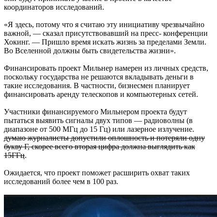
координаторов исследований.
«Я здесь, потому что я считаю эту инициативу чрезвычайно
важной, — сказал присутствовавший на пресс- конференции
Хокинг. — Пришло время искать жизнь за пределами Земли.
Во Вселенной должны быть свидетельства жизни».
Финансировать проект Мильнер намерен из личных средств,
поскольку государства не решаются вкладывать деньги в
такие исследования. В частности, бизнесмен планирует
финансировать аренду телескопов и компьютерных сетей.
Участники финансируемого Мильнером проекта будут
пытаться выявить сигналы двух типов — радиоволны (в
диапазоне от 500 МГц до 15 Гц) или лазерное излучение.
думаю журналисты допустили оплошность и потеряли одну
букву Г, скорее всего вторая цифра должна выглядить как
15ГГц
.
Ожидается, что проект поможет расширить охват таких
исследований более чем в 100 раз.