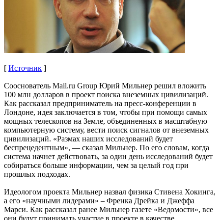
[
Источник
]
Сооснователь Mail.ru Group Юрий Мильнер решил вложить
100 млн долларов в проект поиска внеземных цивилизаций.
Как рассказал предприниматель на пресс-конференции в
Лондоне, идея заключается в том, чтобы при помощи самых
мощных телескопов на Земле, объединенных в масштабную
компьютерную систему, вести поиск сигналов от внеземных
цивилизаций. «Размах наших исследований будет
беспрецедентным», — сказал Мильнер. По его словам, когда
система начнет действовать, за один день исследований будет
собираться больше информации, чем за целый год при
прошлых подходах.
Идеологом проекта Мильнер назвал физика Стивена Хокинга,
а его «научными лидерами» – Френка Дрейка и Джеффа
Марси. Как рассказал ранее Мильнер газете «Ведомости», все
они будут принимать участие в проекте в качестве